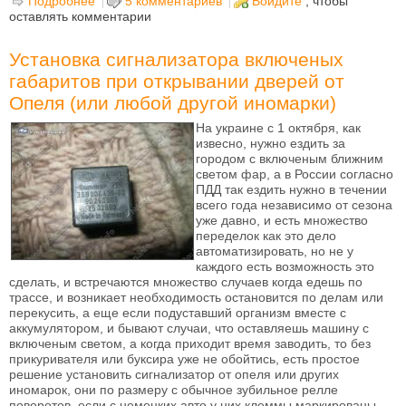
Подробнее
о Цифровой спидометр в панель приборов
5 комментариев
Войдите
, чтобы
оставлять комментарии
ВАЗ-2107
Установка сигнализатора включеных
габаритов при открывании дверей от
Опеля (или любой другой иномарки)
На украине с 1 октября, как
извесно, нужно ездить за
городом с включеным ближним
светом фар, а в России согласно
ПДД так ездить нужно в течении
всего года независимо от сезона
уже давно, и есть множество
переделок как это дело
автоматизировать, но не у
каждого есть возможность это
сделать, и встречаются множество случаев когда едешь по
трассе, и возникает необходимость остановится по делам или
перекусить, а еще если подуставший организм вместе с
аккумулятором, и бывают случаи, что оставляешь машину с
включеным светом, а когда приходит время заводить, то без
прикуривателя или буксира уже не обойтись, есть простое
решение установить сигнализатор от опеля или других
иномарок, они по размеру с обычное зубильное релле
поворотов, если с немецких авто у них клеммы маркированы