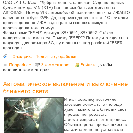
ОАО «АВТОВАЗ» : "Добрый день, Станислав! Судя по первым
буквам номера VIN (ХТА) Ваш автомобиль изготовлен на
АВТОВАЗе. Номер VIN автомобилей, изготовленных на ИЖАВТО
начинается с букв XWK. Да, с производства он снят." С началом
производства на ИЖЕ лады гранты всю «классику» с
производства тоже снимут.
Фары новые "ESER" Артикул: 3870691, 3870692. Стёкла
полированные имеются. Почему "ESER"? Потому что идеально
подходят для размера 3G, ну и опыты я над разбитой "ESER"
проводил.
Электрика
Полезные доработки
Подробнее
о Установка легального ксенона на 2107 с
2 комментария
Войдите
, чтобы
оставлять комментарии
двигателем автокорректора и линзами 3G (PJT-
03C)
Автоматическое включение и выключение
ближнего света
Итак, поскольку постоянно
забываю включать, а что ещё
хуже – выключать ближний свет,
я решил попробовать
автоматизировать этот процесс.
Обычные реле, продающиеся в
магазине меня не устраивали