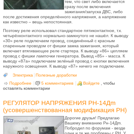
тем, что свет либо включается
сразу после включения
зажигания/запуска ДВС, либо
после достижения определённого напряжения, а напряжение
как известно – вещь непостоянная.
Поэтому реле использовал стандартное пятиконтактное, т.к.
четырёхконтактного нормально-замкнутого не нашёл. К выводу
«30» реле подключаем провод, соединённый с красным
спаренным проводом от фишки замка зажигания, который
включает втягивающее реле стартера. К выводу «86» цепляем
провод с фишки лампочки генератора. Вывод «85» - масса. К
выводу «87а» подключаем зелёный провод с кнопки включения
наружного освещения. К выводу «87» ничего не подключаем.
Электрика
Полезные доработки
Подробнее
о Автоматическое включение и выключение
5 комментариев
Войдите
, чтобы
оставлять комментарии
ближнего света
РЕГУЛЯТОР НАПРЯЖЕНИЯ РН-14Дm
(усовершенствованная модификация РН)
Дорогие друзья! Предлагаю
Вашему вниманию Рн-14Дm.
Побродил по форумам - везде
одни и те же проблемы с РН. У