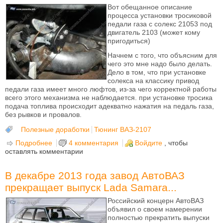
Вот обещанное описание
процесса установки тросиковой
педали газа с солекс 21053 под
двигатель 2103 (может кому
пригодиться)
Начнем с того, что объясним для
чего это мне надо было делать.
Дело в том, что при установке
солекса на классику привод
педали газа имеет много люфтов, из-за чего корректной работы
всего этого механизма не наблюдается. при установке тросика
подача топлива происходит адекватно нажатия на педаль газа,
без рывков и провалов.
Полезные доработки
Тюнинг ВАЗ-2107
Подробнее
о Установка тросиковой педали газа на классику
4 комментария
Войдите
, чтобы
оставлять комментарии
В декабре 2013 года завод АвтоВАЗ
прекращает выпуск Lada Samara...
Российский концерн АвтоВАЗ
объявил о своем намерении
полностью прекратить выпуски