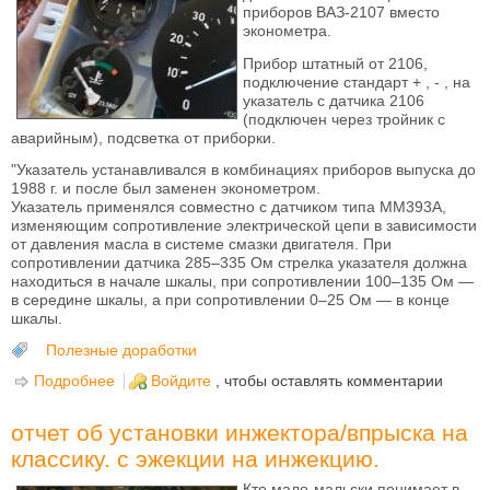
приборов ВАЗ-2107 вместо
эконометра.
Прибор штатный от 2106,
подключение стандарт + , - , на
указатель с датчика 2106
(подключен через тройник с
аварийным), подсветка от приборки.
"Указатель устанавливался в комбинациях приборов выпуска до
1988 г. и после был заменен эконометром.
Указатель применялся совместно с датчиком типа ММ393А,
изменяющим сопротивление электрической цепи в зависимости
от давления масла в системе смазки двигателя. При
сопротивлении датчика 285–335 Ом стрелка указателя должна
находиться в начале шкалы, при сопротивлении 100–135 Ом —
в середине шкалы, а при сопротивлении 0–25 Ом — в конце
шкалы.
Полезные доработки
Подробнее
о Установка указателя давления масла в щиток
Войдите
, чтобы оставлять комментарии
приборов ВАЗ-2107
отчет об установки инжектора/впрыска на
классику. с эжекции на инжекцию.
Кто мало-мальски понимает в