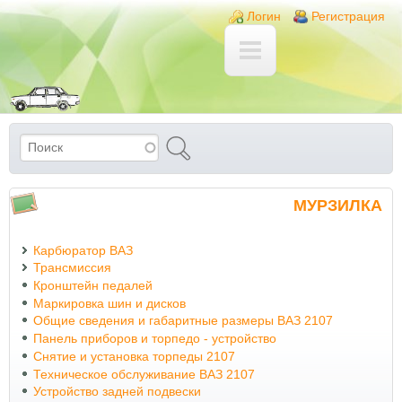
Перейти к основному содержанию
Skip to search
Login links
Логин
Регистрация
Поиск
Форма поиска
МУРЗИЛКА
Карбюратор ВАЗ
Трансмиссия
Кронштейн педалей
Маркировка шин и дисков
Общие сведения и габаритные размеры ВАЗ 2107
Панель приборов и торпедо - устройство
Снятие и установка торпеды 2107
Техническое обслуживание ВАЗ 2107
Устройство задней подвески