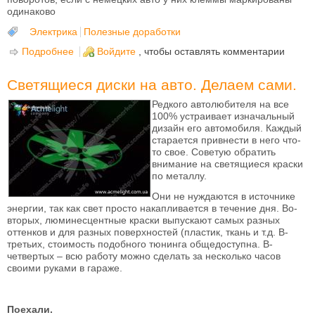
одинаково
Электрика
Полезные доработки
Подробнее
о Установка сигнализатора включеных габаритов
Войдите
, чтобы оставлять комментарии
при открывании дверей от Опеля (или любой
другой иномарки)
Светящиеся диски на авто. Делаем сами.
Редкого автолюбителя на все
100% устраивает изначальный
дизайн его автомобиля. Каждый
старается привнести в него что-
то свое. Советую обратить
внимание на светящиеся краски
по металлу.
Они не нуждаются в источнике
энергии, так как свет просто накапливается в течение дня. Во-
вторых, люминесцентные краски выпускают самых разных
оттенков и для разных поверхностей (пластик, ткань и т.д. В-
третьих, стоимость подобного тюнинга общедоступна. В-
четвертых – всю работу можно сделать за несколько часов
своими руками в гараже.
Поехали.