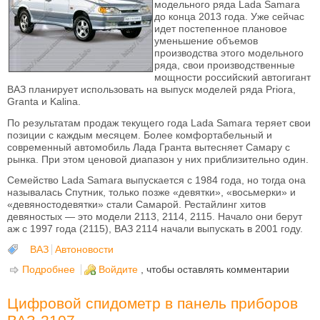
модельного ряда Lada Samara
до конца 2013 года. Уже сейчас
идет постепенное плановое
уменьшение объемов
производства этого модельного
ряда, свои производственные
мощности российский автогигант
ВАЗ планирует использовать на выпуск моделей ряда Priora,
Granta и Kalina.
По результатам продаж текущего года Lada Samara теряет свои
позиции с каждым месяцем. Более комфортабельный и
современный автомобиль Лада Гранта вытесняет Самару с
рынка. При этом ценовой диапазон у них приблизительно один.
Семейство Lada Samara выпускается с 1984 года, но тогда она
называлась Спутник, только позже «девятки», «восьмерки» и
«девяностодевятки» стали Самарой. Рестайлинг хитов
девяностых — это модели 2113, 2114, 2115. Начало они берут
аж с 1997 года (2115), ВАЗ 2114 начали выпускать в 2001 году.
ВАЗ
Автоновости
Подробнее
о В декабре 2013 года завод АвтоВАЗ прекращает
Войдите
, чтобы оставлять комментарии
выпуск Lada Samara...
Цифровой спидометр в панель приборов