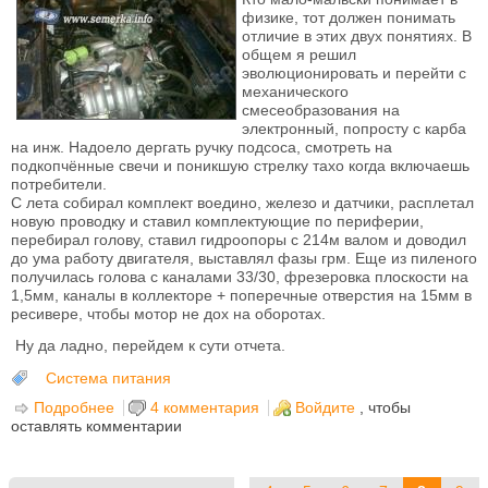
физике, тот должен понимать
отличие в этих двух понятиях. В
общем я решил
эволюционировать и перейти с
механического
смесеобразования на
электронный, попросту с карба
на инж. Надоело дергать ручку подсоса, смотреть на
подкопчённые свечи и поникшую стрелку тахо когда включаешь
потребители.
С лета собирал комплект воедино, железо и датчики, расплетал
новую проводку и ставил комплектующие по периферии,
перебирал голову, ставил гидроопоры с 214м валом и доводил
до ума работу двигателя, выставлял фазы грм. Еще из пиленого
получилась голова с каналами 33/30, фрезеровка плоскости на
1,5мм, каналы в коллекторе + поперечные отверстия на 15мм в
ресивере, чтобы мотор не дох на оборотах.
Ну да ладно, перейдем к сути отчета.
Система питания
Подробнее
о отчет об установки инжектора/впрыска на
4 комментария
Войдите
, чтобы
оставлять комментарии
классику. с эжекции на инжекцию.
Страницы