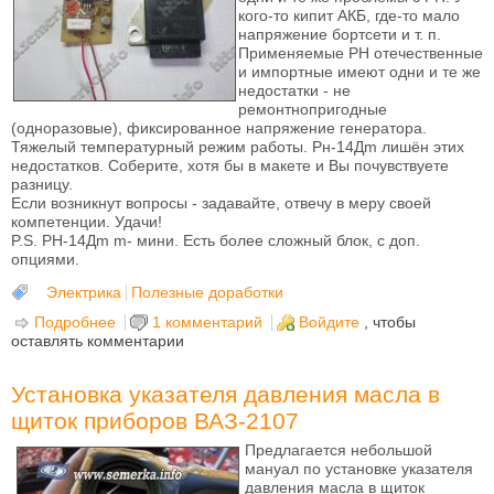
кого-то кипит АКБ, где-то мало
напряжение бортсети и т. п.
Применяемые РН отечественные
и импортные имеют одни и те же
недостатки - не
ремонтнопригодные
(одноразовые), фиксированное напряжение генератора.
Тяжелый температурный режим работы. Рн-14Дm лишён этих
недостатков. Соберите, хотя бы в макете и Вы почувствуете
разницу.
Если возникнут вопросы - задавайте, отвечу в меру своей
компетенции. Удачи!
P.S. РН-14Дm m- мини. Есть более сложный блок, с доп.
опциями.
Электрика
Полезные доработки
Подробнее
о РЕГУЛЯТОР НАПРЯЖЕНИЯ РН-14Дm
1 комментарий
Войдите
, чтобы
оставлять комментарии
(усовершенствованная модификация РН)
Установка указателя давления масла в
щиток приборов ВАЗ-2107
Предлагается небольшой
мануал по установке указателя
давления масла в щиток