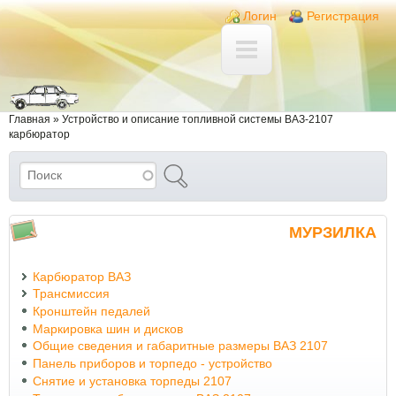
Перейти к основному содержанию
Skip to search
Login links
Логин
Регистрация
Вы здесь
Главная
»
Устройство и описание топливной системы ВАЗ-2107
карбюратор
Поиск
Форма поиска
МУРЗИЛКА
Карбюратор ВАЗ
Трансмиссия
Кронштейн педалей
Маркировка шин и дисков
Общие сведения и габаритные размеры ВАЗ 2107
Панель приборов и торпедо - устройство
Снятие и установка торпеды 2107