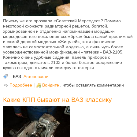
Почему же его прозвали «Советский Мерседес»? Помимо
некоторой схожести радиаторной решетки, богатой,
хромированной и отдаленно напоминавшей мордашки
мерседесов того поколения «семёрка» была самой престижной
и самой дорогой моделью «Жигулей», хотя фактически
являлась не самостоятельной моделью, а лишь чуть более
усовершенствованной модификацией «пятёрки» ВАЗ-2105.
Конечно очень удобные сидения, панель приборов с
тахометром, двигатель 2103 и более богатое оформление
кузова выгодно отличали семерку от пятерки.
ВАЗ
Автоновости
Подробнее
о Этот День в истории - 11 марта 1982 года с
Войдите
, чтобы оставлять комментарии
конвейера сошел первый ВАЗ-2107 — «Советский
Мерседес».
Какие КПП бывают на ВАЗ классику