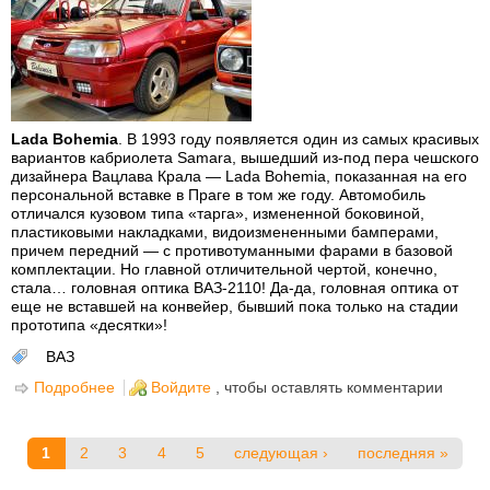
Lada Bohemia
. В 1993 году появляется один из самых красивых
вариантов кабриолета Samara, вышедший из-под пера чешского
дизайнера Вацлава Крала — Lada Bohemia, показанная на его
персональной вставке в Праге в том же году. Автомобиль
отличался кузовом типа «тарга», измененной боковиной,
пластиковыми накладками, видоизмененными бамперами,
причем передний — с противотуманными фарами в базовой
комплектации. Но главной отличительной чертой, конечно,
стала… головная оптика ВАЗ-2110! Да-да, головная оптика от
еще не вставшей на конвейер, бывший пока только на стадии
прототипа «десятки»!
ВАЗ
Подробнее
о Lada Bohemia - редкая "зубила" кабриолет с
Войдите
, чтобы оставлять комментарии
десятыми фарами
Страницы
1
2
3
4
5
следующая ›
последняя »