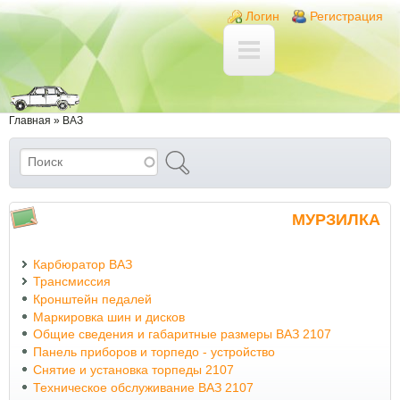
Перейти к основному содержанию
Skip to search
Login links
Логин
Регистрация
Вы здесь
Главная
»
ВАЗ
Поиск
Форма поиска
МУРЗИЛКА
Карбюратор ВАЗ
Трансмиссия
Кронштейн педалей
Маркировка шин и дисков
Общие сведения и габаритные размеры ВАЗ 2107
Панель приборов и торпедо - устройство
Снятие и установка торпеды 2107
Техническое обслуживание ВАЗ 2107