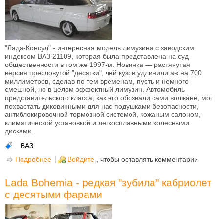
"Лада-Консул" - интересная модель лимузина с заводским
индексом ВАЗ 21109, которая была представлена на суд
общественности в том же 1997-м. Новинка — растянутая
версия пресловутой "десятки", чей кузов удлинили аж на 700
миллиметров, сделав по тем временам, пусть и немного
смешной, но в целом эффектный лимузин. Автомобиль
представительского класса, как его обозвали сами волжане, мог
похвастать диковинными для нас подушками безопасности,
антиблокировочной тормозной системой, кожаным салоном,
климатической установкой и легкосплавными колесными
дисками.
ВАЗ
Подробнее
о ВАЗ-21109 "Консул" или "Десятка" лимузин
Войдите
, чтобы оставлять комментарии
Lada Bohemia - редкая "зубила" кабриолет
с десятыми фарами