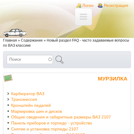
Перейти к основному содержанию
Skip to search
Login links
Логин
Регистрация
Вы здесь
Главная
»
Содержание
»
Новый раздел FAQ - часто задаваемые вопросы
по ВАЗ классике
Поиск
Форма поиска
МУРЗИЛКА
Карбюратор ВАЗ
Трансмиссия
Кронштейн педалей
Маркировка шин и дисков
Общие сведения и габаритные размеры ВАЗ 2107
Панель приборов и торпедо - устройство
Снятие и установка торпеды 2107