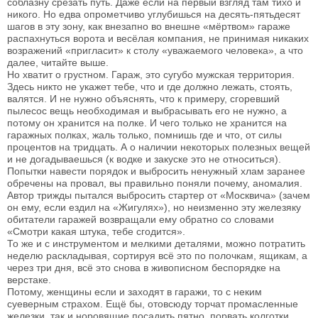
соблазну срезать путь. Даже если на первый взгляд там тихо и
никого. Но едва опрометчиво углубишься на десять-пятьдесят
шагов в эту зону, как внезапно во внешне «мёртвом» гараже
распахнуться ворота и весёлая компания, не принимая никаких
возражений «пригласит» к столу «уважаемого человека», а что
далее, читайте выше.
Но хватит о грустном. Гараж, это сугубо мужская территория.
Здесь никто не укажет тебе, что и где должно лежать, стоять,
валятся. И не нужно объяснять, что к примеру, сгоревший
пылесос вещь необходимая и выбрасывать его не нужно, а
потому он хранится на полке. И чего только не хранится на
гаражных полках, жаль только, помнишь где и что, от силы
процентов на тридцать. А о наличии некоторых полезных вещей
и не догадываешься (к водке и закуске это не относиться).
Попытки навести порядок и выбросить ненужный хлам заранее
обречены на провал, вы правильно поняли почему, аномалия.
Автор трижды пытался выбросить стартер от «Москвича» (зачем
он ему, если ездил на «Жигулях»), но неизменно эту железяку
обитатели гаражей возвращали ему обратно со словами
«Смотри какая штука, тебе сгодится».
То же и с инструментом и мелкими деталями, можно потратить
неделю раскладывая, сортируя всё это по полочкам, ящикам, а
через три дня, всё это снова в живописном беспорядке на
верстаке.
Потому, женщины если и заходят в гаражи, то с неким
суеверным страхом. Ещё бы, отовсюду торчат промасленные
железки, так и норовящие посадить пятно, порвать колготки.