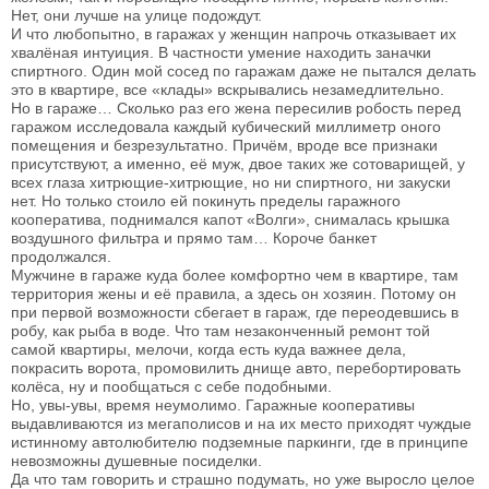
Нет, они лучше на улице подождут.
И что любопытно, в гаражах у женщин напрочь отказывает их
хвалёная интуиция. В частности умение находить заначки
спиртного. Один мой сосед по гаражам даже не пытался делать
это в квартире, все «клады» вскрывались незамедлительно.
Но в гараже… Сколько раз его жена пересилив робость перед
гаражом исследовала каждый кубический миллиметр оного
помещения и безрезультатно. Причём, вроде все признаки
присутствуют, а именно, её муж, двое таких же сотоварищей, у
всех глаза хитрющие-хитрющие, но ни спиртного, ни закуски
нет. Но только стоило ей покинуть пределы гаражного
кооператива, поднимался капот «Волги», снималась крышка
воздушного фильтра и прямо там… Короче банкет
продолжался.
Мужчине в гараже куда более комфортно чем в квартире, там
территория жены и её правила, а здесь он хозяин. Потому он
при первой возможности сбегает в гараж, где переодевшись в
робу, как рыба в воде. Что там незаконченный ремонт той
самой квартиры, мелочи, когда есть куда важнее дела,
покрасить ворота, промовилить днище авто, перебортировать
колёса, ну и пообщаться с себе подобными.
Но, увы-увы, время неумолимо. Гаражные кооперативы
выдавливаются из мегаполисов и на их место приходят чуждые
истинному автолюбителю подземные паркинги, где в принципе
невозможны душевные посиделки.
Да что там говорить и страшно подумать, но уже выросло целое