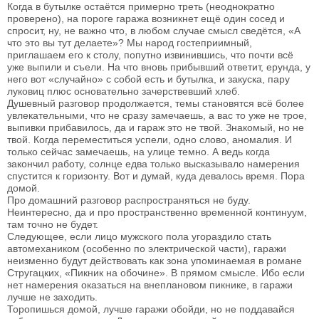
Когда в бутылке остаётся примерно треть (неоднократно
проверено), на пороге гаража возникнет ещё один сосед и
спросит, ну, не важно что, в любом случае смысл сведётся, «А
что это вы тут делаете»? Мы народ гостеприимный,
приглашаем его к столу, попутно извинившись, что почти всё
уже выпили и съели. На что вновь прибывший ответит, ерунда, у
него вот «случайно» с собой есть и бутылка, и закуска, пару
луковиц плюс основательно зачерствевший хлеб.
Душевный разговор продолжается, темы становятся всё более
увлекательными, что не сразу замечаешь, а вас то уже не трое,
выпивки прибавилось, да и гараж это не твой. Знакомый, но не
твой. Когда переместиться успели, одно слово, аномалия. И
только сейчас замечаешь, на улице темно. А ведь когда
закончил работу, солнце едва только высказывало намерения
спустится к горизонту. Вот и думай, куда девалось время. Пора
домой.
Про домашний разговор распространяться не буду.
Неинтересно, да и про пространственно временной континуум,
там точно не будет.
Следующее, если лицо мужского пола угораздило стать
автомехаником (особенно по электрической части), гаражи
неизменно будут действовать как зона упоминаемая в романе
Стругацких, «Пикник на обочине». В прямом смысле. Ибо если
нет намерения оказаться на внеплановом пикнике, в гаражи
лучше не заходить.
Торопишься домой, лучше гаражи обойди, но не поддавайся