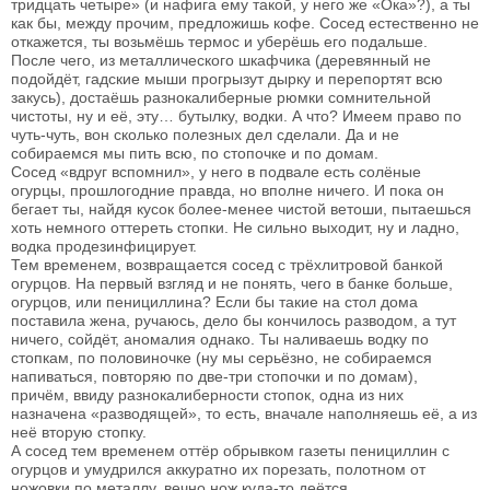
тридцать четыре» (и нафига ему такой, у него же «Ока»?), а ты
как бы, между прочим, предложишь кофе. Сосед естественно не
откажется, ты возьмёшь термос и уберёшь его подальше.
После чего, из металлического шкафчика (деревянный не
подойдёт, гадские мыши прогрызут дырку и перепортят всю
закусь), достаёшь разнокалиберные рюмки сомнительной
чистоты, ну и её, эту… бутылку, водки. А что? Имеем право по
чуть-чуть, вон сколько полезных дел сделали. Да и не
собираемся мы пить всю, по стопочке и по домам.
Сосед «вдруг вспомнил», у него в подвале есть солёные
огурцы, прошлогодние правда, но вполне ничего. И пока он
бегает ты, найдя кусок более-менее чистой ветоши, пытаешься
хоть немного оттереть стопки. Не сильно выходит, ну и ладно,
водка продезинфицирует.
Тем временем, возвращается сосед с трёхлитровой банкой
огурцов. На первый взгляд и не понять, чего в банке больше,
огурцов, или пенициллина? Если бы такие на стол дома
поставила жена, ручаюсь, дело бы кончилось разводом, а тут
ничего, сойдёт, аномалия однако. Ты наливаешь водку по
стопкам, по половиночке (ну мы серьёзно, не собираемся
напиваться, повторяю по две-три стопочки и по домам),
причём, ввиду разнокалиберности стопок, одна из них
назначена «разводящей», то есть, вначале наполняешь её, а из
неё вторую стопку.
А сосед тем временем оттёр обрывком газеты пенициллин с
огурцов и умудрился аккуратно их порезать, полотном от
ножовки по металлу, вечно нож куда-то деётся.