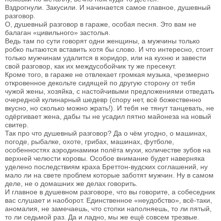
Вздрогнули. Закусили. И начинается самое главное, душевный
разговор.
О, душевный разговор в гараже, особая песня. Это вам не
балаган «цивильного» застолья.
Ведь там по сути говорят одни женщины, а мужчины только
робко пытаются вставить хотя бы слово. И что интересно, стоит
только мужчинам удалится в коридор, или на кухню и завести
свой разговор, как их междусобойчик ту же пресекут.
Кроме того, в гараже не отвлекает громкая музыка, чрезмерно
откровенное декольте сидящей по другую сторону от тебя
чужой жены, хозяйка, с настойчивыми предложениями отведать
очередной кулинарный шедевр (спору нет, всё божественно
вкусно, но сколько можно жрать!). И тебя не тянут танцевать, не
одёргивает жена, дабы ты не усадил пятно майонеза на новый
свитер.
Так про что душевный разговор? Да о чём угодно, о машинах,
погоде, рыбалке, охоте, грибах, машинах, футболе,
особенностях аэродинамики полёта мухи, количестве зубов на
верхней челюсти коровы. Особое внимание будет наверняка
уделено последствиям краха Бреттон-вудских соглашений, ну
мало ли на свете проблем которые заботят мужчин. Ну в самом
деле, не о домашних же делах говорить.
И главное в душевном разговоре, что вы говорите, а собеседник
вас слушает и наоборот. Единственное «неудобство», всё-таки,
аномалия, не замечаешь, что стопки наполняешь, то ли пятый,
то ли седьмой раз. Да и ладно, мы же ещё совсем трезвые.