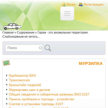
Перейти к основному содержанию
Skip to search
Login links
Логин
Регистрация
Вы здесь
Главная
»
Содержание
»
Гараж - это аномальная территория.
Слабонервным не читать...
Поиск
Форма поиска
МУРЗИЛКА
Карбюратор ВАЗ
Трансмиссия
Кронштейн педалей
Маркировка шин и дисков
Общие сведения и габаритные размеры ВАЗ 2107
Панель приборов и торпедо - устройство
Снятие и установка торпеды 2107