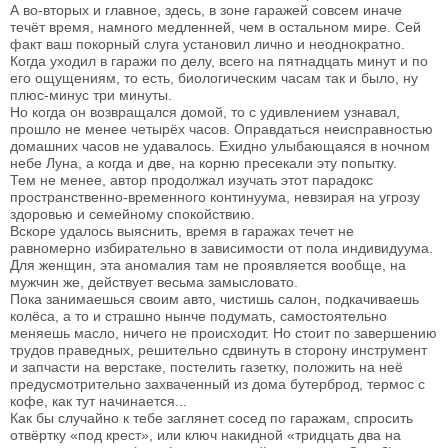
А во-вторых и главное, здесь, в зоне гаражей совсем иначе
течёт время, намного медленней, чем в остальном мире. Сей
факт ваш покорный слуга установил лично и неоднократно.
Когда уходил в гаражи по делу, всего на пятнадцать минут и по
его ощущениям, то есть, биологическим часам так и было, ну
плюс-минус три минуты.
Но когда он возвращался домой, то с удивлением узнавал,
прошло не менее четырёх часов. Оправдаться неисправностью
домашних часов не удавалось. Ехидно улыбающаяся в ночном
небе Луна, а когда и две, на корню пресекали эту попытку.
Тем не менее, автор продолжал изучать этот парадокс
пространственно-временного континуума, невзирая на угрозу
здоровью и семейному спокойствию.
Вскоре удалось выяснить, время в гаражах течет не
равномерно избирательно в зависимости от пола индивидуума.
Для женщин, эта аномалия там не проявляется вообще, на
мужчин же, действует весьма замысловато.
Пока занимаешься своим авто, чистишь салон, подкачиваешь
колёса, а то и страшно нынче подумать, самостоятельно
меняешь масло, ничего не происходит. Но стоит по завершению
трудов праведных, решительно сдвинуть в сторону инструмент
и запчасти на верстаке, постелить газетку, положить на неё
предусмотрительно захваченный из дома бутерброд, термос с
кофе, как тут начинается...
Как бы случайно к тебе заглянет сосед по гаражам, спросить
отвёртку «под крест», или ключ накидной «тридцать два на