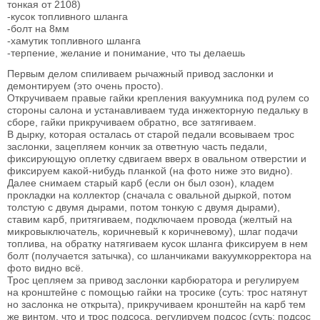
тонкая от 2108)
-кусок топливного шланга
-болт на 8мм
-хамутик топливного шланга
-терпение, желание и понимание, что ты делаешь
Первым делом спиливаем рычажный привод заслонки и
демонтируем (это очень просто).
Откручиваем правые гайки крепления вакуумника под рулем со
стороны салона и устанавливаем туда инжекторную педальку в
сборе, гайки прикручиваем обратно, все затягиваем.
В дырку, которая осталась от старой педали всовываем трос
заслонки, зацепляем кончик за ответную часть педали,
фиксирующую оплетку сдвигаем вверх в овальном отверстии и
фиксируем какой-нибудь планкой (на фото ниже это видно).
Далее снимаем старый карб (если он был озон), кладем
прокладки на коллектор (сначала с овальной дыркой, потом
толстую с двумя дырами, потом тонкую с двумя дырами),
ставим карб, притягиваем, подключаем провода (желтый на
микровыключатель, коричневый к коричневому), шлаг подачи
топлива, на обратку натягиваем кусок шланга фиксируем в нем
болт (получается затычка), со шланчиками вакуумкорректора на
фото видно всё.
Трос цепляем за привод заслонки карбюратора и регулируем
на кронштейне с помощью гайки на тросике (суть: трос натянут
но заслонка не открыта), прикручиваем кронштейн на карб тем
же винтом, что и трос подсоса, регулируем подсос (суть: подсос