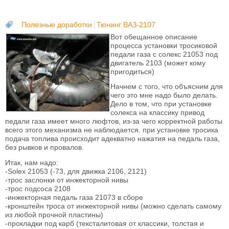
Полезные доработки
Тюнинг ВАЗ-2107
Вот обещанное описание
процесса установки тросиковой
педали газа с солекс 21053 под
двигатель 2103 (может кому
пригодиться)
Начнем с того, что объясним для
чего это мне надо было делать.
Дело в том, что при установке
солекса на классику привод
педали газа имеет много люфтов, из-за чего корректной работы
всего этого механизма не наблюдается. при установке тросика
подача топлива происходит адекватно нажатия на педаль газа,
без рывков и провалов.
Итак, нам надо:
-Solex 21053 (-73, для движка 2106, 2121)
-трос заслонки от инжекторной нивы
-трос подсоса 2108
-инжекторная педаль газа 21073 в сборе
-кронштейн троса от инжекторной нивы (можно сделать самому
из любой прочной пластины)
-прокладки под карб (тексталитовая от классики, толстая и