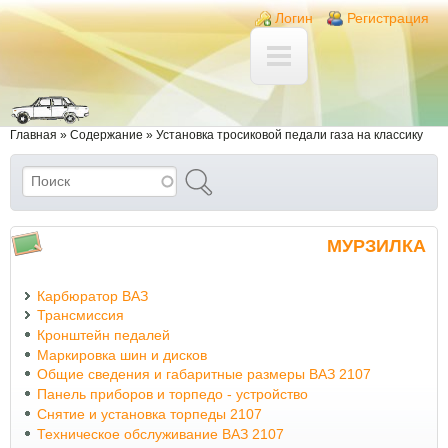
Перейти к основному содержанию
Skip to search
Login links
Логин
Регистрация
Вы здесь
Главная
»
Содержание
»
Установка тросиковой педали газа на классику
Поиск
Форма поиска
МУРЗИЛКА
Карбюратор ВАЗ
Трансмиссия
Кронштейн педалей
Маркировка шин и дисков
Общие сведения и габаритные размеры ВАЗ 2107
Панель приборов и торпедо - устройство
Снятие и установка торпеды 2107
Техническое обслуживание ВАЗ 2107