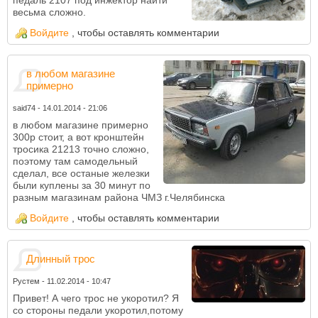
педаль 2107 под инжектор найти
весьма сложно.
Войдите
, чтобы оставлять комментарии
в любом магазине
примерно
said74
-
14.01.2014 - 21:06
в любом магазине примерно
300р стоит, а вот кронштейн
тросика 21213 точно сложно,
поэтому там самодельный
сделал, все останые железки
были куплены за 30 минут по
разным магазинам района ЧМЗ г.Челябинска
Войдите
, чтобы оставлять комментарии
Длинный трос
Рустем
-
11.02.2014 - 10:47
Привет! А чего трос не укоротил? Я
со стороны педали укоротил,потому