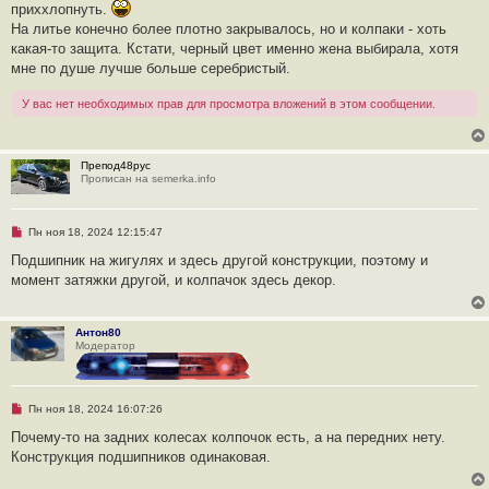
приххлопнуть.
На литье конечно более плотно закрывалось, но и колпаки - хоть
какая-то защита. Кстати, черный цвет именно жена выбирала, хотя
мне по душе лучше больше серебристый.
У вас нет необходимых прав для просмотра вложений в этом сообщении.
Препод48рус
Прописан на semerka.info
Н
Пн ноя 18, 2024 12:15:47
е
п
Подшипник на жигулях и здесь другой конструкции, поэтому и
р
момент затяжки другой, и колпачок здесь декор.
о
ч
и
т
Антон80
а
Модератор
н
н
о
е
с
Н
Пн ноя 18, 2024 16:07:26
о
е
о
п
Почему-то на задних колесах колпочок есть, а на передних нету.
б
р
щ
Конструкция подшипников одинаковая.
о
е
ч
н
и