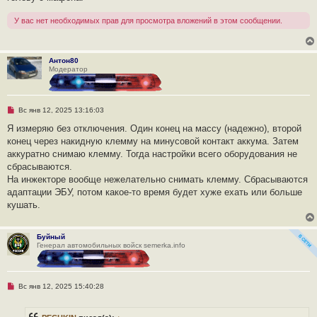
У вас нет необходимых прав для просмотра вложений в этом сообщении.
Антон80
Модератор
Н
Вс янв 12, 2025 13:16:03
е
п
Я измеряю без отключения. Один конец на массу (надежно), второй
р
конец через накидную клемму на минусовой контакт аккума. Затем
о
ч
аккуратно снимаю клемму. Тогда настройки всего оборудования не
и
сбрасываются.
т
а
На инжекторе вообще нежелательно снимать клемму. Сбрасываются
н
адаптации ЭБУ, потом какое-то время будет хуже ехать или больше
н
о
кушать.
е
с
о
о
Буйный
б
Генерал автомобильных войск semerka.info
щ
е
н
и
Н
Вс янв 12, 2025 15:40:28
е
е
п
р