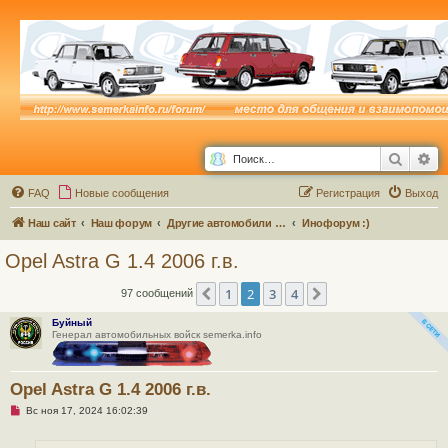
Поиск
Ра
FAQ
Новые сообщения
Р
е
г
и
с
т
р
а
ц
и
я
Выход
Наш сайт
Наш форум
Другие автомобили семейства ВАЗ и не только...
Инофорум :)
Opel Astra G 1.4 2006 г.в.
1
2
3
4
Пред.
След.
97 сообщений
Буйный
Генерал автомобильных войск semerka.info
Opel Astra G 1.4 2006 г.в.
Н
Вс ноя 17, 2024 16:02:39
е
п
р