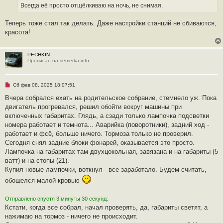
ч
Всегда её просто отщёлкиваю на ночь, не снимая.
и
т
а
Теперь тоже стал так делать. Даже настройки станций не сбиваются,
н
красота!
н
о
е
с
PECHKIN
о
Прописан на semerka.info
о
б
щ
е
Н
Сб фев 08, 2025 18:07:51
н
е
и
п
Вчера собрался ехать на родительское собрание, стемнело уж. Пока
е
р
двигатель прогревался, решил обойти вокруг машины при
о
ч
включенных габаритах. Глядь, а сзади только лампочка подсветки
и
номера работает и темнота... Аварийка (поворотники), задний ход -
т
а
работает и фсё, больше ничего. Тормоза только не проверил.
н
Сегодня снял задние блоки фонарей, оказывается это просто.
н
о
Лампочка на габаритах там двухцокольная, завязана и на габариты (5
е
ватт) и на стопы (21).
с
о
Купил новые лампочки, воткнул - все заработало. Будем считать,
о
обошелся малой кровью
б
щ
е
н
Отправлено спустя 3 минуты 30 секунд:
и
Кстати, когда все собрал, начал проверять, да, габариты светят, а
е
нажимаю на тормоз - ничего не происходит.