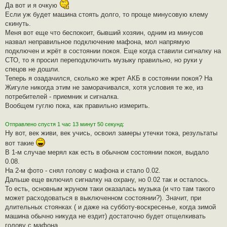
п
Да вот и я очкую
р
о
Если уж будет машина стоять долго, то проще минусовую клему
ч
скинуть.
и
т
Меня вот еще что беспокоит, бывший хозяин, одним из минусов
а
назвал неправильное подключение мафона, мол напрямую
н
н
подключен и жрёт в состоянии покоя. Еще когда ставили сигналку на
о
СТО, то я просил переподключить музыку правильно, но руки у
е
с
спецов не дошли.
о
Теперь я озадачился, сколько же жрет АКБ в состоянии покоя? На
о
б
Жигуле никогда этим не заморачивался, хотя условия те же, из
щ
потребителей - приемник и сигналка.
е
н
Вообщем гуглю пока, как правильно измерить.
и
е
Отправлено спустя 1 час 13 минут 50 секунд:
Ну вот, век живи, век учись, освоил замеры утечки тока, результаты
вот такие
В 1-м случае мерял как есть в обычном состоянии покоя, выдало
0.08.
На 2-м фото - снял голову с мафона и стало 0.02.
Дальше еще включил сигналку на охрану, но 0.02 так и осталось.
То есть, основным жруном таки оказалась музыка (и что там такого
может расходоваться в выключенном состоянии?). Значит, при
длительных стоянках ( и даже на субботу-воскресенье, когда зимой
машина обычно никуда не ездит) достаточно будет отщелкивать
голову с мафона.