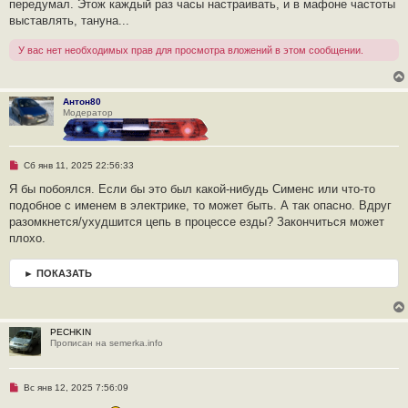
щ
передумал. Этож каждый раз часы настраивать, и в мафоне частоты
е
выставлять, тануна...
н
и
е
У вас нет необходимых прав для просмотра вложений в этом сообщении.
Антон80
Модератор
Н
Сб янв 11, 2025 22:56:33
е
п
Я бы побоялся. Если бы это был какой-нибудь Сименс или что-то
р
подобное с именем в электрике, то может быть. А так опасно. Вдруг
о
ч
разомкнется/ухудшится цепь в процессе езды? Закончиться может
и
плохо.
т
а
н
► ПОКАЗАТЬ
н
о
е
с
о
о
PECHKIN
б
Прописан на semerka.info
щ
е
н
и
Н
Вс янв 12, 2025 7:56:09
е
е