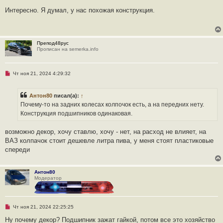
е
п
Интересно. Я думал, у нас похожая конструкция.
р
о
ч
и
т
Препод48рус
а
Прописан на semerka.info
н
н
о
е
Н
Чт ноя 21, 2024 4:29:32
с
е
о
п
о
р
б
Антон80
писал(а):
↑
о
щ
ч
Почему-то на задних колесах колпочок есть, а на передних нету.
е
и
н
Конструкция подшипников одинаковая.
т
и
а
е
н
возможно декор, хочу ставлю, хочу - нет, на расход не влияет, на
н
о
ВАЗ колпачок стоит дешевле литра пива, у меня стоят пластиковые
е
спереди
с
о
о
б
Антон80
щ
Модератор
е
н
и
е
Н
Чт ноя 21, 2024 22:25:25
е
п
Ну почему декор? Подшипник зажат гайкой, потом все это хозяйство