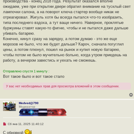
а
производства - конец 2018 года. Результат оказался вполне
н
ожидаем, уже при открытии двери обратил внимание на тусклый свет
н
о
лампочки салона, а на поворот ключа стартер вообще никак не
е
отреагировал. Жигуль хотя бы всегда пытался что-то изобразить,
с
о
типа последнего вздоха, а тут ваще ничего. Наверное, проклятые
о
буржуины ставят какую-то фигню, чтобы и не пытался даже дальше
б
щ
убивать батарею.
е
Конечно, кинул сразу на зарядку, а потом думаю - это же еще
н
и
морозов не было, что же будет дальше? Кароч, сначала погуглил
е
цены, а потом плюнул, пошел на рынок и купил новую батарею,
чтобы потом не было мучительно больно, когда утром приедешь на
работу, а вечером завестись и уехать не сможешь.
Отправлено спустя 1 минуту :
Вот такое было и вот такое стало
У вас нет необходимых прав для просмотра вложений в этом сообщении.
Medved@790
Модератор
Н
Сб янв 11, 2025 11:40:12
е
п
С обновкой