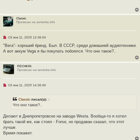
р
о
ч
и
т
Classic
а
Прописан на semerka.info
н
н
о
е
Н
Сб янв 11, 2025 12:36:04
с
е
о
п
"Вега"- хороший бренд. Был. В СССР, среди домашней аудиотехники.
о
р
б
А вот аккум Vega я бы покупать побоялся. Что оно такое?..
о
щ
ч
е
и
н
т
и
PECHKIN
а
е
Прописан на semerka.info
н
н
о
е
Н
Сб янв 11, 2025 14:36:40
с
е
о
п
о
р
б
Classic
писал(а):
↑
о
щ
ч
Что оно такое?..
е
и
н
т
и
а
Делают в Днепропетровске на заводе Westa. Вообще-то я хотел
е
н
брать такой же, как стоял - Forse, но продаван сказал, что этот
н
о
лучше.
е
Время покажет.
с
о