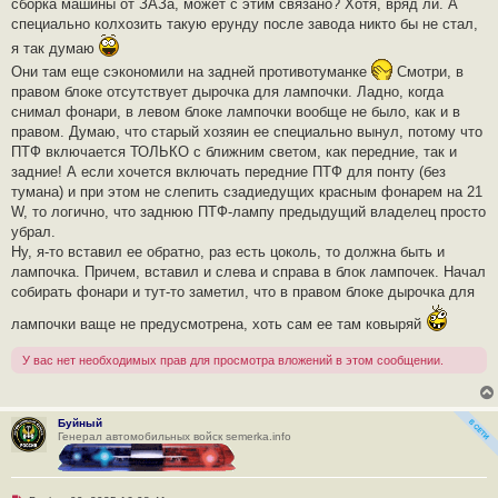
сборка машины от ЗАЗа, может с этим связано? Хотя, вряд ли. А
о
ч
специально колхозить такую ерунду после завода никто бы не стал,
и
я так думаю
т
а
Они там еще сэкономили на задней противотуманке
Смотри, в
н
н
правом блоке отсутствует дырочка для лампочки. Ладно, когда
о
снимал фонари, в левом блоке лампочки вообще не было, как и в
е
с
правом. Думаю, что старый хозяин ее специально вынул, потому что
о
ПТФ включается ТОЛЬКО с ближним светом, как передние, так и
о
б
задние! А если хочется включать передние ПТФ для понту (без
щ
тумана) и при этом не слепить сзадиедущих красным фонарем на 21
е
н
W, то логично, что заднюю ПТФ-лампу предыдущий владелец просто
и
убрал.
е
Ну, я-то вставил ее обратно, раз есть цоколь, то должна быть и
лампочка. Причем, вставил и слева и справа в блок лампочек. Начал
собирать фонари и тут-то заметил, что в правом блоке дырочка для
лампочки ваще не предусмотрена, хоть сам ее там ковыряй
У вас нет необходимых прав для просмотра вложений в этом сообщении.
Буйный
Генерал автомобильных войск semerka.info