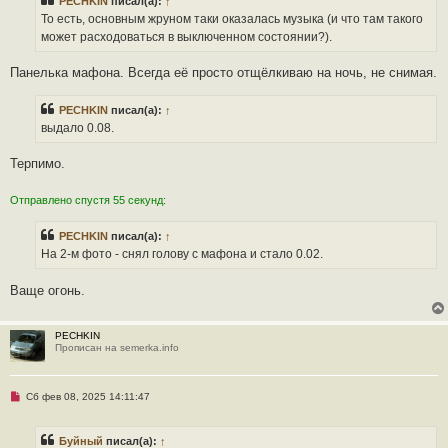
PECHKIN
писал(а):
↑
о
ч
То есть, основным жруном таки оказалась музыка (и что там такого
и
может расходоваться в выключенном состоянии?).
т
а
н
Панелька мафона. Всегда её просто отщёлкиваю на ночь, не снимая.
н
о
е
PECHKIN
писал(а):
↑
с
о
выдало 0.08.
о
б
щ
Терпимо.
е
н
и
Отправлено спустя 55 секунд:
е
PECHKIN
писал(а):
↑
На 2-м фото - снял голову с мафона и стало 0.02.
Ваще огонь.
PECHKIN
Прописан на semerka.info
Н
Сб фев 08, 2025 14:11:47
е
п
р
Буйный
писал(а):
↑
о