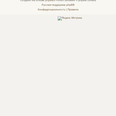
Создано на основе
phpBB
® Forum Software © phpBB Limited
н
и
Русская поддержка phpBB
е
Конфиденциальность
|
Правила