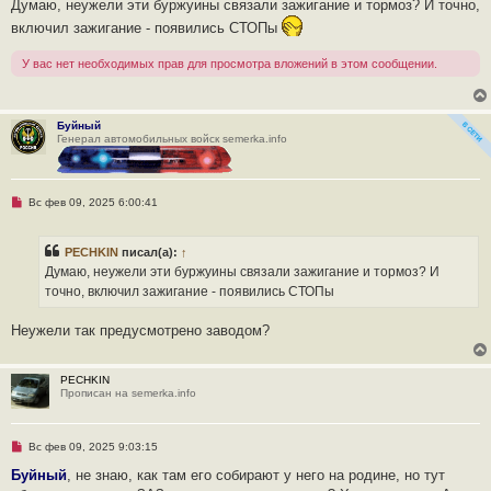
Думаю, неужели эти буржуины связали зажигание и тормоз? И точно,
включил зажигание - появились СТОПы
У вас нет необходимых прав для просмотра вложений в этом сообщении.
Буйный
Генерал автомобильных войск semerka.info
Н
Вс фев 09, 2025 6:00:41
е
п
р
PECHKIN
писал(а):
↑
о
ч
Думаю, неужели эти буржуины связали зажигание и тормоз? И
и
точно, включил зажигание - появились СТОПы
т
а
н
Неужели так предусмотрено заводом?
н
о
е
с
PECHKIN
о
Прописан на semerka.info
о
б
щ
е
Н
Вс фев 09, 2025 9:03:15
н
е
и
п
Буйный
, не знаю, как там его собирают у него на родине, но тут
е
р