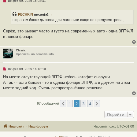
Н
Вс фев 09, 2025 16:08:41
е
п
р
PECHKIN
писал(а):
↑
о
ч
в правом блоке дырочка для лампочки ваще не предусмотрена,
и
т
а
Серёж, это бывает часто и густо на современных авто - одна ЗПТФ/Л
н
в левом фонаре.
н
о
е
с
Classic
о
Прописан на semerka.info
о
б
щ
е
Н
Вс фев 09, 2025 16:18:10
н
е
и
п
На месте отсутствующей ЗПТФ небось катафот снаружи.
е
р
А так - часто бывает что в одном фонаре ЗПТФ, а в другом на этом
о
ч
месте задний ход. Очень распространённое решение.
и
т
а
н
1
2
3
4
Пред.
След.
97 сообщений
н
о
е
Перейти
с
о
о
Наш сайт
Наш форум
Часовой пояс:
UTC+01:00
б
щ
е