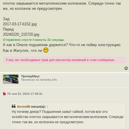
р
плотно закрывается металлическим колпачком. Спереди точно так
о
ч
же, но колпачок не предусмотрен.
и
т
а
Зад
н
2017-03-17-6152.jpg
н
о
Перед
е
20240220_215720.jpg
с
о
Отправлено спустя 4 минуты 32 секунды:
о
А как в Опеле подшипник держится? Что-то не пойму конструкцию.
б
щ
Как в Жигулях, что ли
е
н
и
У вас нет необходимых прав для просмотра вложений в этом сообщении.
е
Препод48рус
Прописан на semerka.info
Н
Пт ноя 22, 2024 17:39:31
е
п
р
Антон80
писал(а):
↑
о
ч
Ну почему декор? Подшипник зажат гайкой, потом все это
и
хозяйство плотно закрывается металлическим колпачком. Спереди
т
а
точно так же, но колпачок не предусмотрен.
н
н