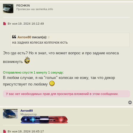
и
т
е
PECHKIN
а
Прописан на semerka.info
н
н
о
е
Н
Вт ноя 19, 2024 16:12:49
с
е
о
п
о
р
б
Антон80
писал(а):
↑
о
щ
ч
на задних колесах колпочок есть
е
и
н
т
и
а
Это где есть? Но я знал, что может вопрос и про задние колеса
е
н
н
возникнуть
о
е
с
Отправлено спустя 1 минуту 1 секунду:
о
о
В любом случае, я на "голых" колесах не езжу, так что декор
б
присутствует по любому
щ
е
н
У вас нет необходимых прав для просмотра вложений в этом сообщении.
и
е
Антон80
Модератор
Н
Вт ноя 19, 2024 16:45:17