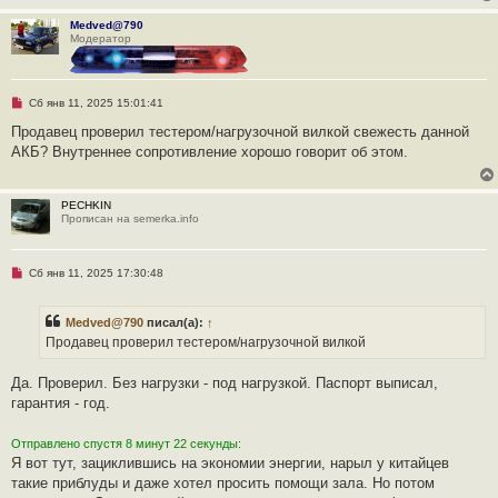
о
б
Medved@790
щ
Модератор
е
н
и
е
Н
Сб янв 11, 2025 15:01:41
е
п
Продавец проверил тестером/нагрузочной вилкой свежесть данной
р
АКБ? Внутреннее сопротивление хорошо говорит об этом.
о
ч
и
т
PECHKIN
а
Прописан на semerka.info
н
н
о
е
Н
Сб янв 11, 2025 17:30:48
с
е
о
п
о
р
б
Medved@790
писал(а):
↑
о
щ
ч
Продавец проверил тестером/нагрузочной вилкой
е
и
н
т
и
а
Да. Проверил. Без нагрузки - под нагрузкой. Паспорт выписал,
е
н
гарантия - год.
н
о
е
Отправлено спустя 8 минут 22 секунды:
с
о
Я вот тут, зациклившись на экономии энергии, нарыл у китайцев
о
такие приблуды и даже хотел просить помощи зала. Но потом
б