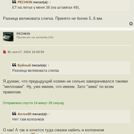
PECHKIN
писал(а):
↑
о
ч
ЕТ на литье у меня 38 (на штампах 49),
и
т
а
Разница великовата слегка. Принято не более 5..6 мм.
н
н
о
е
PECHKIN
с
Прописан на semerka.info
о
о
б
щ
Н
Вс ноя 17, 2024 16:08:50
е
е
н
п
и
р
е
Буйный
писал(а):
↑
о
ч
Разница великовата слегка
и
т
а
Я думаю, что предыдущий хозяин не сильно заморачивался такими
н
"мелочами". Ну, уже имеем, что имеем. Зато "зима" по всем
н
о
правилам.
е
с
о
Отправлено спустя 14 минут 28 секунд:
о
б
щ
Антон80
писал(а):
↑
е
Нет там колпачков
н
и
е
О как! А так и хочется туда смазки набить и колпачком