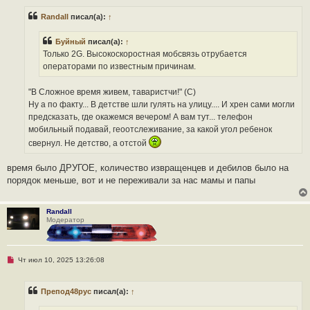
п
р
Randall
писал(а):
↑
о
ч
и
Буйный
писал(а):
↑
т
а
Только 2G. Высокоскоростная мобсвязь отрубается
н
операторами по известным причинам.
н
о
е
"В Сложное время живем, таваристчи!" (С)
с
о
Ну а по факту... В детстве шли гулять на улицу.... И хрен сами могли
о
предсказать, где окажемся вечером! А вам тут... телефон
б
щ
мобильный подавай, геоотслеживание, за какой угол ребенок
е
свернул. Не детство, а отстой
н
и
е
время было ДРУГОЕ, количество извращенцев и дебилов было на
порядок меньше, вот и не переживали за нас мамы и папы
Randall
Модератор
Н
Чт июл 10, 2025 13:26:08
е
п
р
Препод48рус
писал(а):
↑
о
ч
и