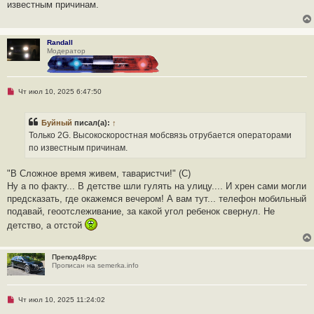
известным причинам.
о
ч
и
т
а
Randall
н
Модератор
н
о
е
с
о
Н
Чт июл 10, 2025 6:47:50
о
е
б
п
щ
р
Буйный
писал(а):
↑
е
о
н
ч
Только 2G. Высокоскоростная мобсвязь отрубается операторами
и
и
по известным причинам.
е
т
а
н
"В Сложное время живем, таваристчи!" (С)
н
о
Ну а по факту... В детстве шли гулять на улицу.... И хрен сами могли
е
предсказать, где окажемся вечером! А вам тут... телефон мобильный
с
о
подавай, геоотслеживание, за какой угол ребенок свернул. Не
о
детство, а отстой
б
щ
е
н
Препод48рус
и
Прописан на semerka.info
е
Н
Чт июл 10, 2025 11:24:02
е