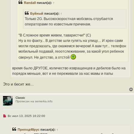
Randall
писал(а):
↑
т
а
н
Буйный
писал(а):
↑
н
о
Только 2G. Высокоскоростная мобсвязь отрубается
е
операторами по известным причинам.
с
о
о
"В Сложное время живем, таваристчи!" (С)
б
щ
Ну а по факту... В детстве шли гулять на улицу.... И хрен сами
е
могли предсказать, где окажемся вечером! А вам тут... телефон
н
и
мобильный подавай, геоотслеживание, за какой угол ребенок
е
свернул. Не детство, а отстой
время было ДРУГОЕ, количество извращенцев и дебилов было на
порядок меньше, вот и не переживали за нас мамы и папы
Это и бесит же...
Classic
Прописан на semerka.info
Н
Вс июл 13, 2025 16:22:00
е
п
р
Препод48рус
писал(а):
↑
о
ч