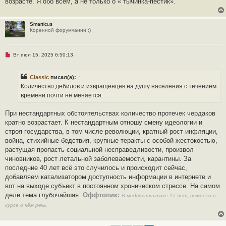
возрасте. Я обо всём, а не только о « тычинка-пестик».
е
с
о
о
Smarticus
б
Коренной форумчанин :)
щ
е
н
и
Н
Вт июл 15, 2025 6:50:13
е
е
п
р
Classic
писал(а):
↑
о
ч
Количество дебилов и извращенцев на душу населения с течением
и
времени почти не меняется.
т
а
н
При нестандартных обстоятельствах количество протечек чердаков
н
о
кратно возрастает. К нестандартным отношу смену идеологии и
е
строя государства, в том числе революции, кратный рост инфляции,
с
о
война, стихийные бедствия, крупные теракты с особой жестокостью,
о
растущая пропасть социальной несправедливости, произвол
б
щ
чиновников, рост летальной заболеваемости, карантины. За
е
последние 40 лет всё это случилось и происходит сейчас,
н
и
добавляем катализатором доступность информации в интернете и
е
вот на выходе субъект в постоянном хроническом стрессе. На самом
деле тема глубочайшая.
Оффтопик:
В медстатистике 17 лет, немного в
курсе о чём речь.