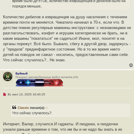
время было ДРУГОЕ, количество извращенцев и дебилов было на
и
порядок меньше,
т
а
н
Количество дебилов и извращенцев на душу населения с течением
н
о
времени почти не меняется. Чикатило начинал в 70-х, если что. В
е
детстве помню регулярные мамкины инструктажи: с незнакомцами не
с
о
разглагольствовать, конфет и игрушек категорически не брать, ни в
о
какие машины "покататься" не садиться! Иначе, мол, похитят и на
б
щ
органы порежут. Всё было. Бывало, сбегу в другой двор, задержусь -
е
у "предков" прединфарктное состояние. Но в то же время никто
н
и
детей на поводок не сажал - носились, предоставленные сами себе.
е
Что сейчас случилось?.. Не знаю.
Буйный
Генерал автомобильных войск semerka.info
Н
Вс июл 13, 2025 16:40:25
е
п
р
Classic
писал(а):
↑
о
ч
Что сейчас случилось?.
и
т
а
Интернет, Валер, случился.И гаджеты. И пиздюки, и пиздючки
н
узнали раньше времени о том, что им бы и не надо бы знать в их
н
о