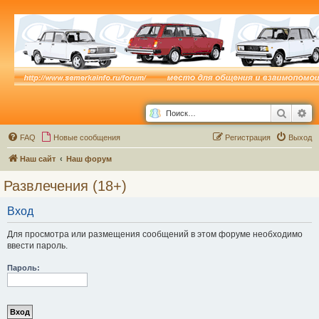
Поиск
Ра
FAQ
Новые сообщения
Р
е
г
и
с
т
р
а
ц
и
я
Выход
Наш сайт
Наш форум
Развлечения (18+)
Вход
Для просмотра или размещения сообщений в этом форуме необходимо
ввести пароль.
Пароль: