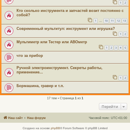
1
2
Кто сколько инструмента и запчастей возит постоянно с
собой?
1
10
11
12
13
…
Современный мультитул: инструмент или игрушка?
1
2
Мультиметр или Тестер или АВОметр
1
2
3
4
5
что за прибор
Ручной электроинструмент. Секреты работы,
применение...
1
2
Бормашина, гравер и т.п.
17 тем • Страница
1
из
1
Перейти
Наш сайт
Наш форум
Часовой пояс:
UTC+01:00
Создано на основе
phpBB
® Forum Software © phpBB Limited