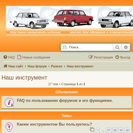
Поиск
Ра
FAQ
Новые сообщения
Р
е
г
и
с
т
р
а
ц
и
я
Выход
Наш сайт
Наш форум
Разное
Наш инструмент
Наш инструмент
17 тем • Страница
1
из
1
Объявления
FAQ по пользованию форумом и его функциями.
Темы
Каким инструментом Вы пользуетесь?
1
57
58
59
60
…