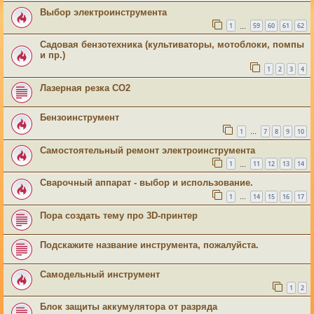
Выбор электроинструмента
1
59
60
61
62
…
Садовая бензотехника (культиваторы, мотоблоки, помпы
и пр.)
1
2
3
4
Лазерная резка СО2
Бензоинструмент
1
7
8
9
10
…
Самостоятельный ремонт электроинструмента
1
11
12
13
14
…
Сварочный аппарат - выбор и использование.
1
14
15
16
17
…
Пора создать тему про 3D-принтер
Подскажите название инструмента, пожалуйста.
Самодельный инструмент
1
2
Блок защиты аккумулятора от разряда