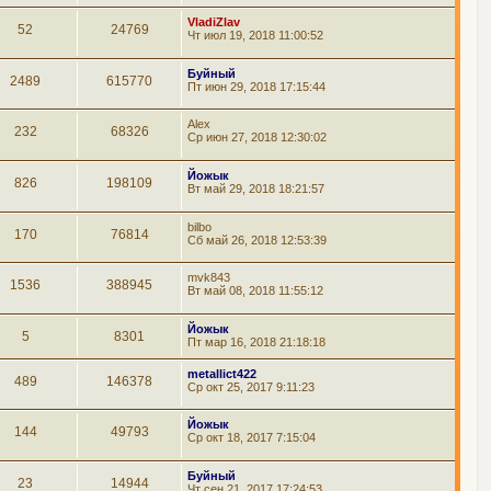
VladiZlav
52
24769
Чт июл 19, 2018 11:00:52
Буйный
2489
615770
Пт июн 29, 2018 17:15:44
Alex
232
68326
Ср июн 27, 2018 12:30:02
Йожык
826
198109
Вт май 29, 2018 18:21:57
bilbo
170
76814
Сб май 26, 2018 12:53:39
mvk843
1536
388945
Вт май 08, 2018 11:55:12
Йожык
5
8301
Пт мар 16, 2018 21:18:18
metallict422
489
146378
Ср окт 25, 2017 9:11:23
Йожык
144
49793
Ср окт 18, 2017 7:15:04
Буйный
23
14944
Чт сен 21, 2017 17:24:53