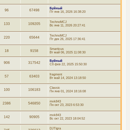
Буйный
96
67498
Пт янв 16, 2026 16:38:20
TechnoMCJ
133
109205
Вс янв 11, 2026 20:27:41
TechnoMCJ
220
65644
Пт дек 26, 2025 17:36:41
Smarticus
18
9158
Вт май 06, 2025 11:08:30
Буйный
906
317542
Сб фев 22, 2025 15:50:30
fragment
57
63403
Вт май 14, 2024 13:18:50
Classic
100
106183
Пн янв 01, 2024 18:16:08
mvk843
2386
546850
Пн окт 23, 2023 6:53:30
mvk843
142
90905
Вс окт 22, 2023 18:04:52
DJTigra