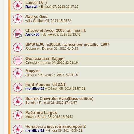
Lancer IX :)
Randall
» Вт май 07, 2013 20:37:12
Ларгус беж
will
» Ср фев 05, 2014 15:25:34
Chevrolet Aveo, 2005 г.в. Том III.
Антон80
» Вс июл 05, 2015 10:13:41
BMW E30, m10b18, lachssilber metallic, 1987
Rickrose
» Вс июл 31, 2016 0:40:25
Фольксваген Кадди
Grimsbi
» Чт июл 04, 2019 22:21:19
Маруся
артур с
» Вт июн 27, 2017 23:01:15
Ford Mondeo '08 2.5T
metallict422
» Сб ноя 05, 2016 15:57:01
Bemrik Chevrolet Aveo(Bass edition)
Bemrik
» Пт май 28, 2010 17:40:57
Работяга Largus
Meart
» Вт авг 23, 2016 15:20:51
Четыреста шестой киногерой 2
metallict422
» Чт окт 09, 2014 8:30:01