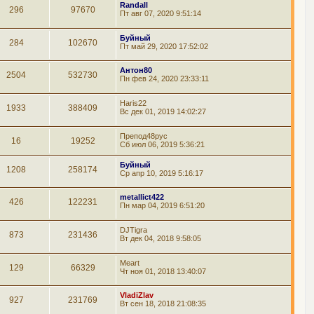
Randall
296
97670
Пт авг 07, 2020 9:51:14
Буйный
284
102670
Пт май 29, 2020 17:52:02
Антон80
2504
532730
Пн фев 24, 2020 23:33:11
Haris22
1933
388409
Вс дек 01, 2019 14:02:27
Препод48рус
16
19252
Сб июл 06, 2019 5:36:21
Буйный
1208
258174
Ср апр 10, 2019 5:16:17
metallict422
426
122231
Пн мар 04, 2019 6:51:20
DJTigra
873
231436
Вт дек 04, 2018 9:58:05
Meart
129
66329
Чт ноя 01, 2018 13:40:07
VladiZlav
927
231769
Вт сен 18, 2018 21:08:35