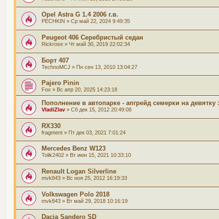
Opel Astra G 1.4 2006 г.в.
PECHKIN
» Ср май 22, 2024 9:49:35
Peugeot 406 Серебристый седан
Rickrose
» Чт май 30, 2019 22:02:34
Борт 407
TechnoMCJ
» Пн сен 13, 2010 13:04:27
Pajero Pinin
Fox
» Вс апр 20, 2025 14:23:18
Пополнение в автопарке - апгрейд семерки на девятку :
VladiZlav
» Сб дек 15, 2012 20:49:08
RX330
fragment
» Пт дек 03, 2021 7:01:24
Mercedes Benz W123
Tolik2402
» Вт июн 15, 2021 10:33:10
Renault Logan Silverline
mvk843
» Вс ноя 25, 2012 16:19:33
Volkswagen Polo 2018
mvk843
» Вт май 29, 2018 10:16:19
Dacia Sandero SD