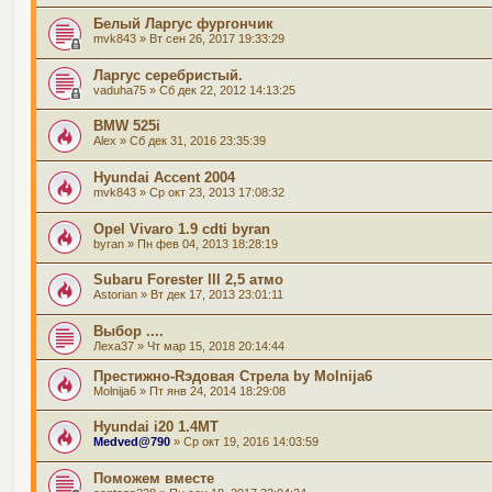
Белый Ларгус фургончик
mvk843
» Вт сен 26, 2017 19:33:29
Ларгус серебристый.
vaduha75
» Сб дек 22, 2012 14:13:25
BMW 525i
Alex
» Сб дек 31, 2016 23:35:39
Hyundai Accent 2004
mvk843
» Ср окт 23, 2013 17:08:32
Opel Vivaro 1.9 cdti byran
byran
» Пн фев 04, 2013 18:28:19
Subaru Forester lll 2,5 атмо
Astorian
» Вт дек 17, 2013 23:01:11
Выбор ....
Леха37
» Чт мар 15, 2018 20:14:44
Престижно-Rэдовая Стрела by Molnija6
Molnija6
» Пт янв 24, 2014 18:29:08
Hyundai i20 1.4MT
Medved@790
» Ср окт 19, 2016 14:03:59
Поможем вместе