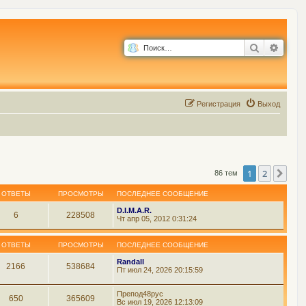
Поиск
Расш
Р
е
г
и
с
т
р
а
ц
и
я
Выход
1
2
Сле
86 тем
ОТВЕТЫ
ПРОСМОТРЫ
ПОСЛЕДНЕЕ СООБЩЕНИЕ
D.I.M.A.R.
6
228508
Чт апр 05, 2012 0:31:24
ОТВЕТЫ
ПРОСМОТРЫ
ПОСЛЕДНЕЕ СООБЩЕНИЕ
Randall
2166
538684
Пт июл 24, 2026 20:15:59
Препод48рус
650
365609
Вс июл 19, 2026 12:13:09