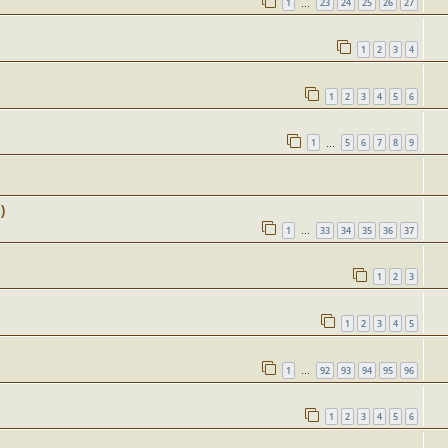
1
23
24
25
26
27
…
1
2
3
4
1
2
3
4
5
6
1
5
6
7
8
9
…
)
1
33
34
35
36
37
…
1
2
3
1
2
3
4
5
1
92
93
94
95
96
…
1
2
3
4
5
6