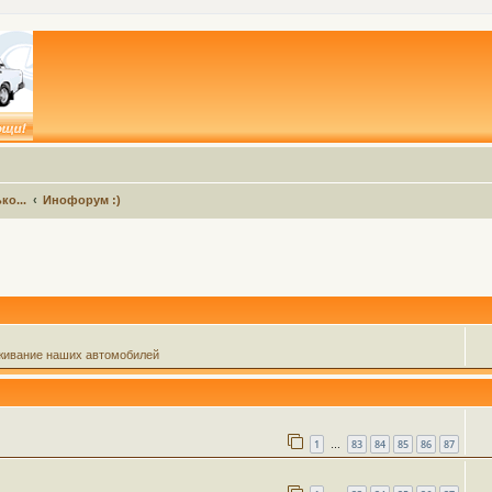
ко...
Инофорум :)
живание наших автомобилей
1
83
84
85
86
87
…