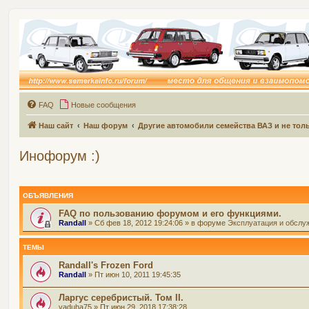
FAQ
Новые сообщения
Наш сайт
Наш форум
Другие автомобили семейства ВАЗ и не толь
Инофорум :)
ОБЪЯВЛЕНИЯ
FAQ по пользованию форумом и его функциями.
Randall
» Сб фев 18, 2012 19:24:06 » в форуме
Эксплуатация и обслу
ТЕМЫ
Randall's Frozen Ford
Randall
» Пт июн 10, 2011 19:45:35
Ларгус серебристый. Том II.
vaduha75
» Пт июн 29, 2018 17:38:28