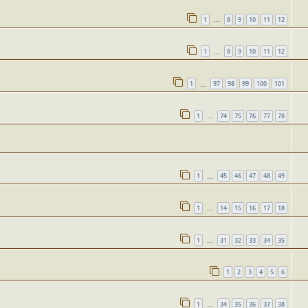
1
8
9
10
11
12
…
1
8
9
10
11
12
…
1
97
98
99
100
101
…
1
74
75
76
77
78
…
1
45
46
47
48
49
…
1
14
15
16
17
18
…
1
31
32
33
34
35
…
1
2
3
4
5
6
1
34
35
36
37
38
…