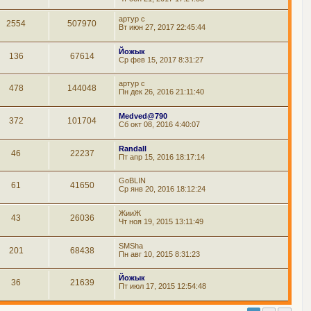
артур с
2554
507970
Вт июн 27, 2017 22:45:44
Йожык
136
67614
Ср фев 15, 2017 8:31:27
артур с
478
144048
Пн дек 26, 2016 21:11:40
Medved@790
372
101704
Сб окт 08, 2016 4:40:07
Randall
46
22237
Пт апр 15, 2016 18:17:14
GoBLIN
61
41650
Ср янв 20, 2016 18:12:24
ЖииЖ
43
26036
Чт ноя 19, 2015 13:11:49
SMSha
201
68438
Пн авг 10, 2015 8:31:23
Йожык
36
21639
Пт июл 17, 2015 12:54:48