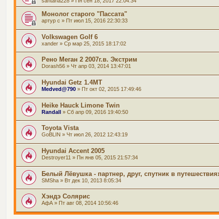
santana228
» Пн сен 18, 2017 22:04:34
Монолог старого "Пассата"
артур с
» Пт июл 15, 2016 22:30:33
Volkswagen Golf 6
xander
» Ср мар 25, 2015 18:17:02
Рено Меган 2 2007г.в. Экстрим
Dorash56
» Чт апр 03, 2014 13:47:01
Hyundai Getz 1.4MT
Medved@790
» Пт окт 02, 2015 17:49:46
Heike Hauck Limone Twin
Randall
» Сб апр 09, 2016 19:40:50
Toyota Vista
GoBLIN
» Чт июл 26, 2012 12:43:19
Hyundai Accent 2005
Destroyer11
» Пн янв 05, 2015 21:57:34
Белый Лёвушка - партнер, друг, спутник в путешествия
SMSha
» Вт дек 10, 2013 8:05:34
Хэндэ Солярис
АфА
» Пт авг 08, 2014 10:56:46