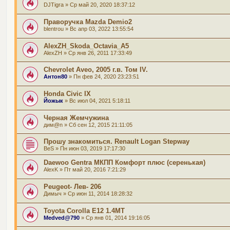
DJTigra
» Ср май 20, 2020 18:37:12
Праворучка Mazda Demio2
blentrou
» Вс апр 03, 2022 13:55:54
AlexZH_Skoda_Octavia_A5
AlexZH
» Ср янв 26, 2011 17:33:49
Chevrolet Aveo, 2005 г.в. Том IV.
Антон80
» Пн фев 24, 2020 23:23:51
Honda Civic IX
Йожык
» Вс июл 04, 2021 5:18:11
Черная Жемчужина
дим@n
» Сб сен 12, 2015 21:11:05
Прошу знакомиться. Renault Logan Stepway
BeS
» Пн июн 03, 2019 17:17:30
Daewoo Gentra МКПП Комфорт плюс (серенькая)
AlexK
» Пт май 20, 2016 7:21:29
Peugeot- Лев- 206
Димыч
» Ср июн 11, 2014 18:28:32
Toyota Corolla E12 1.4МТ
Medved@790
» Ср янв 01, 2014 19:16:05