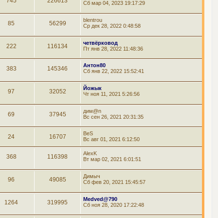
745
226613
Сб мар 04, 2023 19:17:29
blentrou
85
56299
Ср дек 28, 2022 0:48:58
четвёрковод
222
116134
Пт янв 28, 2022 11:48:36
Антон80
383
145346
Сб янв 22, 2022 15:52:41
Йожык
97
32052
Чт ноя 11, 2021 5:26:56
дим@n
69
37945
Вс сен 26, 2021 20:31:35
BeS
24
16707
Вс авг 01, 2021 6:12:50
AlexK
368
116398
Вт мар 02, 2021 6:01:51
Димыч
96
49085
Сб фев 20, 2021 15:45:57
Medved@790
1264
319995
Сб ноя 28, 2020 17:22:48