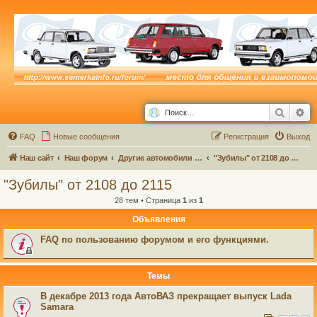
Поиск
Ра
FAQ
Новые сообщения
Р
е
г
и
с
т
р
а
ц
и
я
Выход
Наш сайт
Наш форум
Другие автомобили семейства ВАЗ и не только...
"Зубилы" от 2108 до 2115
"Зубилы" от 2108 до 2115
28 тем • Страница
1
из
1
Объявления
FAQ по пользованию форумом и его функциями.
Темы
В декабре 2013 года АвтоВАЗ прекращает выпуск Lada
Samara