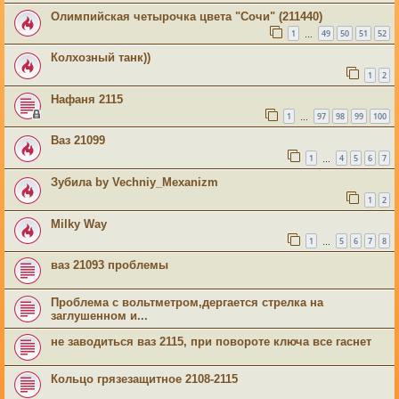
Олимпийская четырочка цвета "Сочи" (211440)
1
49
50
51
52
…
Колхозный танк))
1
2
Нафаня 2115
1
97
98
99
100
…
Ваз 21099
1
4
5
6
7
…
Зубила by Vechniy_Mexanizm
1
2
Milky Way
1
5
6
7
8
…
ваз 21093 проблемы
Проблема с вольтметром,дергается стрелка на
заглушенном и...
не заводиться ваз 2115, при повороте ключа все гаснет
Кольцо грязезащитное 2108-2115