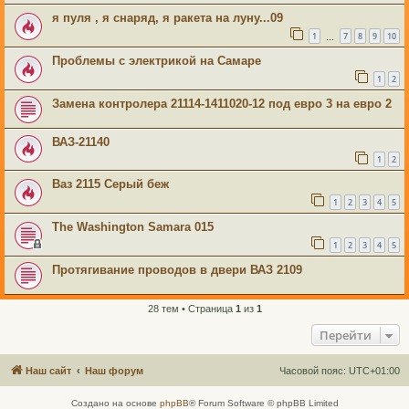
я пуля , я снаряд, я ракета на луну...09
1
7
8
9
10
…
Проблемы с электрикой на Самаре
1
2
Замена контролера 21114-1411020-12 под евро 3 на евро 2
ВАЗ-21140
1
2
Ваз 2115 Серый беж
1
2
3
4
5
The Washington Samara 015
1
2
3
4
5
Протягивание проводов в двери ВАЗ 2109
28 тем • Страница
1
из
1
Перейти
Наш сайт
Наш форум
Часовой пояс:
UTC+01:00
Создано на основе
phpBB
® Forum Software © phpBB Limited