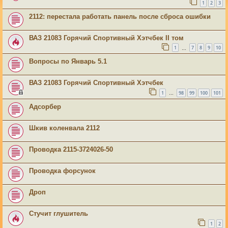
1
2
3
2112: перестала работать панель после сброса ошибки
ВАЗ 21083 Горячий Спортивный Хэтчбек II том
1
7
8
9
10
…
Вопросы по Январь 5.1
ВАЗ 21083 Горячий Спортивный Хэтчбек
1
98
99
100
101
…
Адсорбер
Шкив коленвала 2112
Проводка 2115-3724026-50
Проводка форсунок
Дроп
Стучит глушитель
1
2