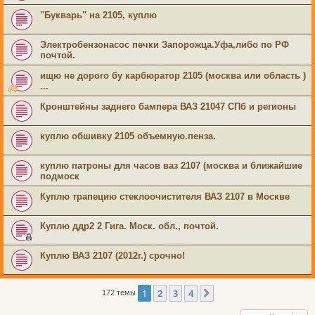
"Букварь" на 2105, куплю
Электробензонасос печки Запорожца.Уфа,либо по РФ
почтой.
ищю не дорого бу карбюратор 2105 (москва или область )
...
Кронштейны заднего бампера ВАЗ 21047 СПб и регионы
куплю обшивку 2105 объемную.пенза.
куплю патроны для часов ваз 2107 (москва и ближайшие
подмоск
Куплю трапецию стеклоочистителя ВАЗ 2107 в Москве
Куплю ддр2 2 Гига. Моск. обл., почтой.
Куплю ВАЗ 2107 (2012г.) срочно!
1
2
3
4
След.
172 темы