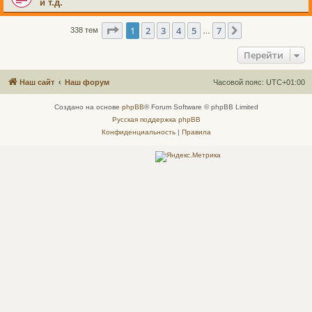
и т.д.
Страница
1
из
7
1
2
3
4
5
7
След.
338 тем
…
Перейти
Наш сайт
Наш форум
Часовой пояс:
UTC+01:00
Создано на основе
phpBB
® Forum Software © phpBB Limited
Русская поддержка phpBB
Конфиденциальность
|
Правила