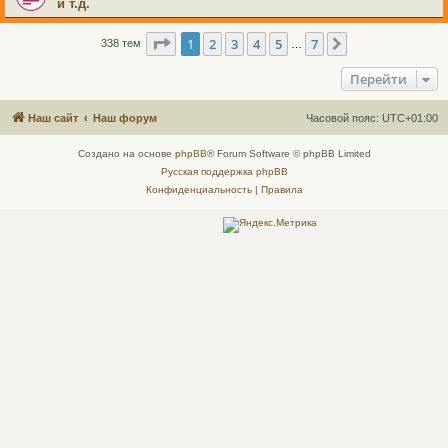
и т.д.
Страница
1
из
7
1
2
3
4
5
7
След.
338 тем
…
Перейти
Наш сайт
Наш форум
Часовой пояс:
UTC+01:00
Создано на основе
phpBB
® Forum Software © phpBB Limited
Русская поддержка phpBB
Конфиденциальность
|
Правила