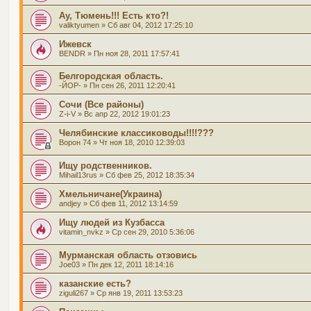
Ау, Тюмень!!! Есть кто?!
valiktyumen
» Сб авг 04, 2012 17:25:10
Ижевск
BENDR
» Пн ноя 28, 2011 17:57:41
Белгородская область.
-ЙОР-
» Пн сен 26, 2011 12:20:41
Сочи (Все районы)
Z-i-V
» Вс апр 22, 2012 19:01:23
Челябинские классиководы!!!!???
Ворон 74
» Чт ноя 18, 2010 12:39:03
Ищу родственников.
Mihail13rus
» Сб фев 25, 2012 18:35:34
Хмельничане(Украина)
andjey
» Сб фев 11, 2012 13:14:59
Ищу людей из Кузбасса
vitamin_nvkz
» Ср сен 29, 2010 5:36:06
Мурманская область отзовись
Joe03
» Пн дек 12, 2011 18:14:16
казанские есть?
ziguli267
» Ср янв 19, 2011 13:53:23