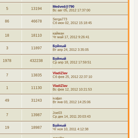
Medved@790
5
13194
Вс авг 05, 2012 17:37:00
Serga773
86
46678
Сб июн 02, 2012 15:18:45
кайман
18
18110
Чт май 17, 2012 9:26:41
Буйный
3
11897
Вт апр 24, 2012 3:35:05
Буйный
1978
432238
Ср апр 18, 2012 17:59:51
VladiZlav
7
13835
Сб фев 25, 2012 22:37:10
VladiZlav
1
11130
Вс фев 12, 2012 10:21:53
ivaljan
49
31243
Вт янв 03, 2012 14:25:06
Joe03
7
13987
Ср дек 14, 2011 20:03:43
Буйный
19
18987
Чт ноя 10, 2011 4:12:38
дим@n