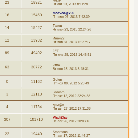
AlexK
23
18921
Вт авг 13, 2013 8:11:28
Medved@790
16
15450
Пт июн 07, 2013 7:42:39
Тазец
14
15427
Чт май 23, 2013 22:24:26
Иван22
12
13932
Чт янв 31, 2013 16:27:17
JET
89
49402
Пн янв 28, 2013 14:48:51
vit84
63
30772
Вт янв 15, 2013 3:48:31
Gofen
0
11162
Пт ноя 09, 2012 5:23:49
Голиаф
3
12113
Пт окт 12, 2012 22:24:38
дим@n
4
11734
Пн авг 27, 2012 17:31:38
VladiZlav
307
101710
Вс авг 26, 2012 20:03:16
Smarticus
22
19440
Пт авг 17, 2012 11:46:27