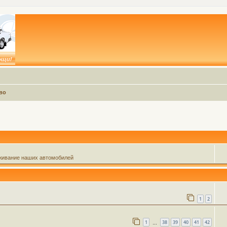
во
живание наших автомобилей
1
2
1
38
39
40
41
42
…