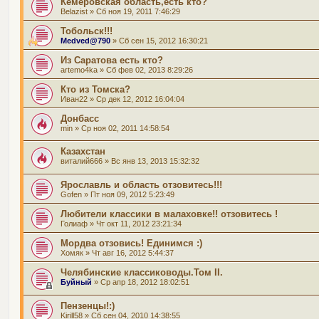
Кемеровская область,есть кто?
Belazist
» Сб ноя 19, 2011 7:46:29
Тобольск!!!
Medved@790
» Сб сен 15, 2012 16:30:21
Из Саратова есть кто?
artemo4ka
» Сб фев 02, 2013 8:29:26
Кто из Томска?
Иван22
» Ср дек 12, 2012 16:04:04
Донбасс
min
» Ср ноя 02, 2011 14:58:54
Казахстан
виталий666
» Вс янв 13, 2013 15:32:32
Ярославль и область отзовитесь!!!
Gofen
» Пт ноя 09, 2012 5:23:49
Любители классики в малаховке!! отзовитесь !
Голиаф
» Чт окт 11, 2012 23:21:34
Мордва отзовись! Единимся :)
Хомяк
» Чт авг 16, 2012 5:44:37
Челябинские классиководы.Том II.
Буйный
» Ср апр 18, 2012 18:02:51
Пензенцы!:)
Kirill58
» Сб сен 04, 2010 14:38:55