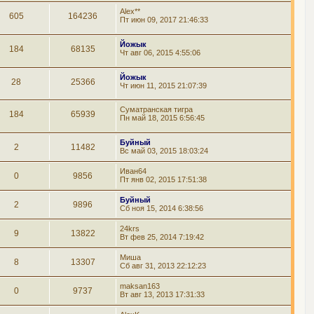
Alex**
605
164236
Пт июн 09, 2017 21:46:33
Йожык
184
68135
Чт авг 06, 2015 4:55:06
Йожык
28
25366
Чт июн 11, 2015 21:07:39
Суматранская тигра
184
65939
Пн май 18, 2015 6:56:45
Буйный
2
11482
Вс май 03, 2015 18:03:24
Иван64
0
9856
Пт янв 02, 2015 17:51:38
Буйный
2
9896
Сб ноя 15, 2014 6:38:56
24krs
9
13822
Вт фев 25, 2014 7:19:42
Миша
8
13307
Сб авг 31, 2013 22:12:23
maksan163
0
9737
Вт авг 13, 2013 17:31:33