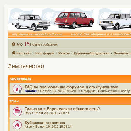
FAQ
Новые сообщения
Наш сайт
Наш форум
Разное
Курильня/флудильня
Землячест
Землячество
ОБЪЯВЛЕНИЯ
FAQ по пользованию форумом и его функциями.
Randall
» Сб фев 18, 2012 19:24:06 » в форуме
Эксплуатация и обслу
ТЕМЫ
Тульская и Воронежская области есть?
BeS
» Чт окт 20, 2011 17:58:41
Кубанская страничка
juran
» Вс сен 19, 2010 19:08:14