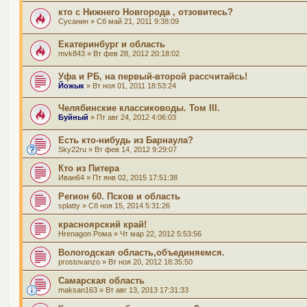
кто с Нижнего Новгорода , отзовитесь?
Сусанин
» Сб май 21, 2011 9:38:09
Екатеринбург и область
mvk843
» Вт фев 28, 2012 20:18:02
Уфа и РБ, на первый-второй рассчитайсь!
Йожык
» Вт ноя 01, 2011 18:53:24
Челябинские классиководы. Том III.
Буйный
» Пт авг 24, 2012 4:06:03
Есть кто-нибудь из Барнаула?
Sky22ru
» Вт фев 14, 2012 9:29:07
Кто из Питера
Иван64
» Пт янв 02, 2015 17:51:38
Регион 60. Псков и область
splatty
» Сб ноя 15, 2014 5:31:26
красноярский край!
Hrenagon Рома
» Чт мар 22, 2012 5:53:56
Вологодская область,объединяемся.
prostovanzo
» Вт ноя 20, 2012 18:35:50
Самарская область
maksan163
» Вт авг 13, 2013 17:31:33