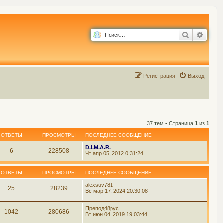
Поиск
Расш
Р
е
г
и
с
т
р
а
ц
и
я
Выход
37 тем • Страница
1
из
1
ОТВЕТЫ
ПРОСМОТРЫ
ПОСЛЕДНЕЕ СООБЩЕНИЕ
D.I.M.A.R.
6
228508
Чт апр 05, 2012 0:31:24
ОТВЕТЫ
ПРОСМОТРЫ
ПОСЛЕДНЕЕ СООБЩЕНИЕ
alexsuv781
25
28239
Вс мар 17, 2024 20:30:08
Препод48рус
1042
280686
Вт июн 04, 2019 19:03:44