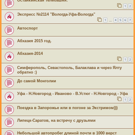
Останкинская телебашня.
1
2
Экспресс №2114 "Вологда-Уфа-Вологда"
1
4
5
6
7
…
Автоспорт
Абхазия 2015 год.
Абхазия-2014
1
2
Симферополь, Севастополь, Балаклава и через Ялту
обратно :)
До самой Монголии
Уфа - Н.Новгород - Иваново - В.Устюг - Н.Новгород - Уфа
1
2
Поездка в Запорожье или в погоне за Экстримом)))
Липецк-Саратов, на встречу с друзьями
Небольшой автопробег длиной почти в 1000 верст