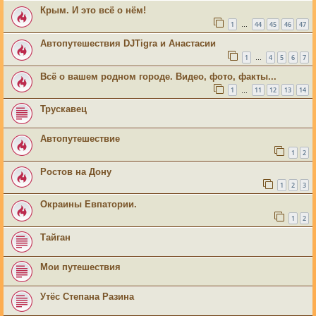
Крым. И это всё о нём!
1
44
45
46
47
…
Автопутешествия DJTigra и Анастасии
1
4
5
6
7
…
Всё о вашем родном городе. Видео, фото, факты...
1
11
12
13
14
…
Трускавец
Автопутешествие
1
2
Ростов на Дону
1
2
3
Окраины Евпатории.
1
2
Тайган
Мои путешествия
Утёс Степана Разина