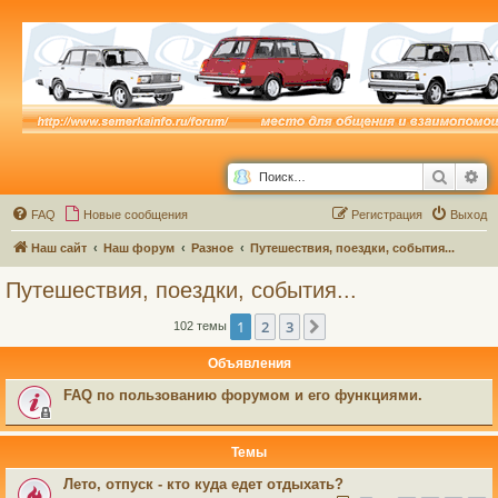
Поиск
Ра
FAQ
Новые сообщения
Р
е
г
и
с
т
р
а
ц
и
я
Выход
Наш сайт
Наш форум
Разное
Путешествия, поездки, события...
Путешествия, поездки, события...
1
2
3
След.
102 темы
Объявления
FAQ по пользованию форумом и его функциями.
Темы
Лето, отпуск - кто куда едет отдыхать?