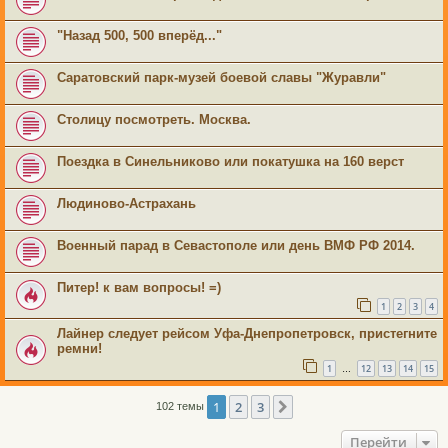
"Назад 500, 500 вперёд..."
Саратовский парк-музей боевой славы "Журавли"
Столицу посмотреть. Москва.
Поездка в Синельниково или покатушка на 160 верст
Людиново-Астрахань
Военный парад в Севастополе или день ВМФ РФ 2014.
Питер! к вам вопросы! =)
1
2
3
4
Лайнер следует рейсом Уфа-Днепропетровск, пристегните
ремни!
1
12
13
14
15
…
1
2
3
След.
102 темы
Перейти