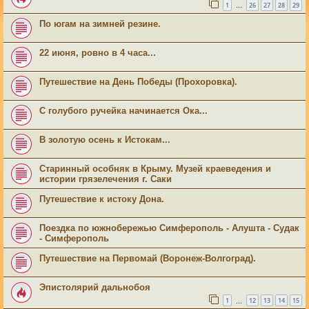
1
26
27
28
29
…
По югам на зимней резине.
22 июня, ровно в 4 часа...
Путешествие на День Победы (Прохоровка).
С голубого ручейка начинается Ока...
В золотую осень к Истокам...
Старинный особняк в Крыму. Музей краеведения и
истории грязелечения г. Саки
Путешествие к истоку Дона.
Поездка по южнобережью Симферополь - Алушта - Судак
- Симферополь
Путешествие на Первомай (Воронеж-Волгоград).
Эпистолярий дальнобоя
1
12
13
14
15
…