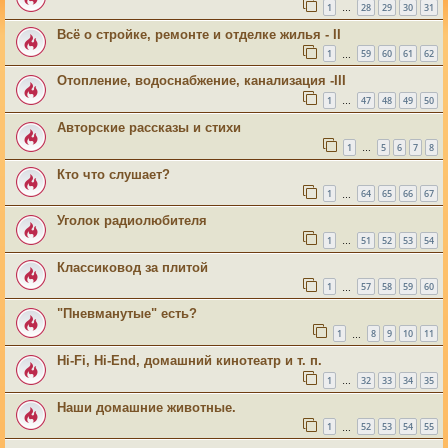
1
28
29
30
31
…
Всё о стройке, ремонте и отделке жилья - II
1
59
60
61
62
…
Отопление, водоснабжение, канализация -III
1
47
48
49
50
…
Авторские рассказы и стихи
1
5
6
7
8
…
Кто что слушает?
1
64
65
66
67
…
Уголок радиолюбителя
1
51
52
53
54
…
Классиковод за плитой
1
57
58
59
60
…
"Пневманутые" есть?
1
8
9
10
11
…
Hi-Fi, Hi-End, домашний кинотеатр и т. п.
1
32
33
34
35
…
Наши домашние животные.
1
52
53
54
55
…