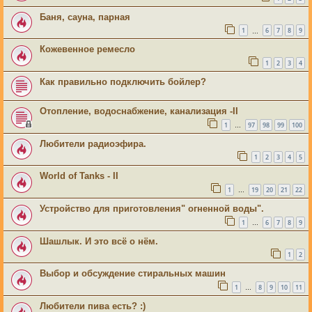
Баня, сауна, парная
1
6
7
8
9
…
Кожевенное ремесло
1
2
3
4
Как правильно подключить бойлер?
Отопление, водоснабжение, канализация -II
1
97
98
99
100
…
Любители радиоэфира.
1
2
3
4
5
World of Tanks - II
1
19
20
21
22
…
Устройство для приготовления" огненной воды".
1
6
7
8
9
…
Шашлык. И это всё о нём.
1
2
Выбор и обсуждение стиральных машин
1
8
9
10
11
…
Любители пива есть? :)