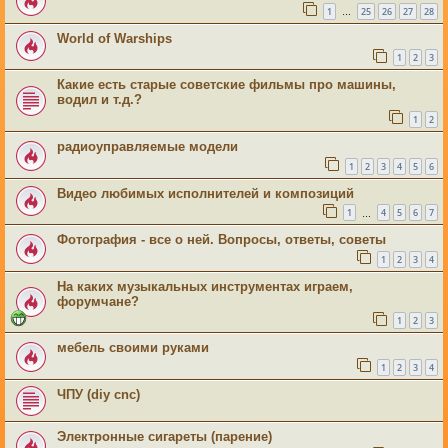
1
25
26
27
28
…
World of Warships
1
2
3
Какие есть старые советские фильмы про машины,
водил и т.д.?
1
2
радиоуправляемые модели
1
2
3
4
5
6
Видео любимых исполнителей и композиций
1
4
5
6
7
…
Фотография - все о ней. Вопросы, ответы, советы
1
2
3
4
На каких музыкальных инструментах играем,
форумчане?
1
2
3
мебель своими руками
1
2
3
4
ЧПУ (diy cnc)
Электронные сигареты (парение)