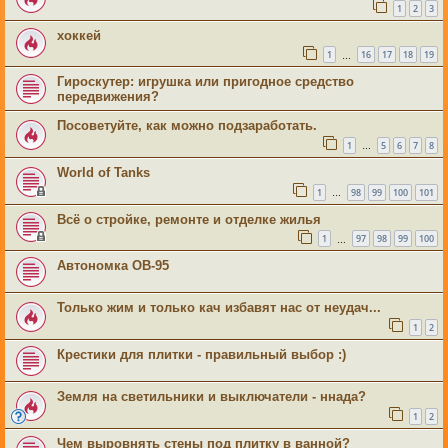
1
2
3
хоккей
1
16
17
18
19
…
Гироскутер: игрушка или пригодное средство
передвижения?
Посоветуйте, как можно подзаработать.
1
5
6
7
8
…
World of Tanks
1
98
99
100
101
…
Всё о стройке, ремонте и отделке жилья
1
97
98
99
100
…
Автономка ОВ-95
Только жим и только кач избавят нас от неудач...
1
2
Крестики для плитки - правильный выбор :)
Земля на светильники и выключатели - ннада?
1
2
Чем выровнять стены под плитку в ванной?