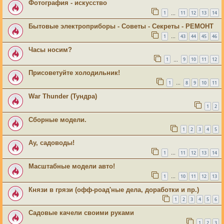
Фотография - искусство
1
11
12
13
14
…
Бытовые электроприборы - Советы - Секреты - РЕМОНТ
1
43
44
45
46
…
Часы носим?
1
9
10
11
12
…
Присоветуйте холодильник!
1
8
9
10
11
…
War Thunder (Тундра)
1
2
Сборные модели.
1
2
3
4
5
Ау, садоводы!
1
11
12
13
14
…
Масштабные модели авто!
1
10
11
12
13
…
Князи в грязи (офф-роад'ные дела, доработки и пр.)
1
2
3
4
5
6
Садовые качели своими руками
1
2
3