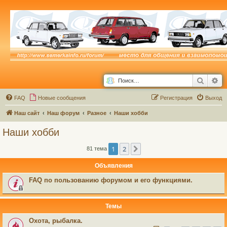
Поиск
Ра
FAQ
Новые сообщения
Р
е
г
и
с
т
р
а
ц
и
я
Выход
Наш сайт
Наш форум
Разное
Наши хобби
Наши хобби
1
2
След.
81 тема
Объявления
FAQ по пользованию форумом и его функциями.
Темы
Охота, рыбалка.