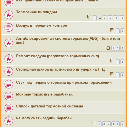
Как правильно заменить тормозные шланги?
Тормозные цилиндры.
1
9
10
11
12
…
Воздух в переднем контуре
1
2
Антиблокировочная система тормозов(ABS) - благо или
зло?
1
2
3
Ремонт колдуна (регулятора тормозных сил)
1
2
Стопорная шайба пластикового штуцера на ГТЦ
1
2
Стук под педалью тормоза при резком торможении
Мокрые тормозные барабаны.
Список деталей тормозной системы
не могу снять задний барабан
1
2
3
4
5
6