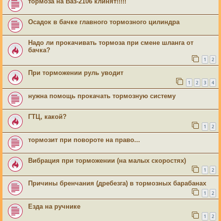
тормоза на Ваз-2106 клинят!!!!!
Осадок в бачке главного тормозного цилиндра
Надо ли прокачивать тормоза при смене шланга от
бачка?
1
2
При торможении руль уводит
1
2
3
4
нужна помощь прокачать тормозную систему
ГТЦ, какой?
1
2
тормозит при повороте на право...
Вибрация при торможении (на малых скоростях)
1
2
Причины бренчания (дребезга) в тормозных барабанах
1
2
Езда на ручнике
1
2