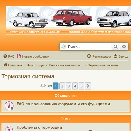
Поиск
Ра
FAQ
Новые сообщения
Р
е
г
и
с
т
р
а
ц
и
я
Выход
Наш сайт
Наш форум
Классическая автомастерская
Тормозная система
Тормозная система
1
2
3
4
5
След.
219 тем
Объявления
FAQ по пользованию форумом и его функциями.
Темы
Проблемы с тормозами