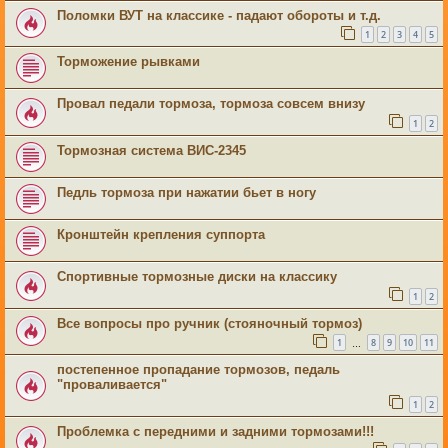
Поломки ВУТ на классике - падают обороты и т.д.
1
2
3
4
5
Торможение рывками
Провал педали тормоза, тормоза совсем внизу
1
2
Тормозная система ВИС-2345
Педль тормоза при нажатии бьет в ногу
Кронштейн крепления суппорта
Спортивные тормозные диски на классику
1
2
Все вопросы про ручник (стояночный тормоз)
1
8
9
10
11
…
постепенное пропадание тормозов, педаль
"проваливается"
1
2
Проблемка с передними и задними тормозами!!!