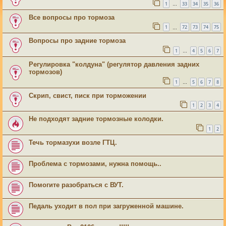
1
33
34
35
36
…
Все вопросы про тормоза
1
72
73
74
75
…
Вопросы про задние тормоза
1
4
5
6
7
…
Регулировка "колдуна" (регулятор давления задних
тормозов)
1
5
6
7
8
…
Скрип, свист, писк при торможении
1
2
3
4
Не подходят задние тормозные колодки.
1
2
Течь тормазухи возле ГТЦ.
Проблема с тормозами, нужна помощь..
Помогите разобраться с ВУТ.
Педаль уходит в пол при загруженной машине.