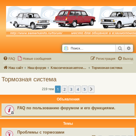
Поиск
Ра
FAQ
Новые сообщения
Р
е
г
и
с
т
р
а
ц
и
я
Выход
Наш сайт
Наш форум
Классическая автомастерская
Тормозная система
Тормозная система
1
2
3
4
5
След.
219 тем
Объявления
FAQ по пользованию форумом и его функциями.
Темы
Проблемы с тормозами