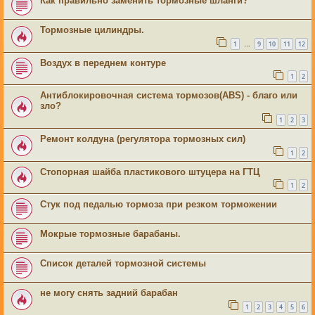
Как правильно заменить тормозные шланги?
Тормозные цилиндры.
1
9
10
11
12
…
Воздух в переднем контуре
1
2
Антиблокировочная система тормозов(ABS) - благо или
зло?
1
2
3
Ремонт колдуна (регулятора тормозных сил)
1
2
Стопорная шайба пластикового штуцера на ГТЦ
1
2
Стук под педалью тормоза при резком торможении
Мокрые тормозные барабаны.
Список деталей тормозной системы
не могу снять задний барабан
1
2
3
4
5
6