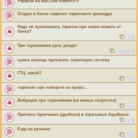
тормоза на Ваз-2106 клинят!!!!!
Осадок в бачке главного тормозного цилиндра
Надо ли прокачивать тормоза при смене шланга от
бачка?
1
2
При торможении руль уводит
1
2
3
4
нужна помощь прокачать тормозную систему
ГТЦ, какой?
1
2
тормозит при повороте на право...
Вибрация при торможении (на малых скоростях)
1
2
Причины бренчания (дребезга) в тормозных барабанах
1
2
Езда на ручнике
1
2