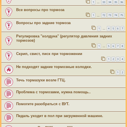
1
33
34
35
36
…
Все вопросы про тормоза
1
72
73
74
75
…
Вопросы про задние тормоза
1
4
5
6
7
…
Регулировка "колдуна" (регулятор давления задних
тормозов)
1
5
6
7
8
…
Скрип, свист, писк при торможении
1
2
3
4
Не подходят задние тормозные колодки.
1
2
Течь тормазухи возле ГТЦ.
Проблема с тормозами, нужна помощь..
Помогите разобраться с ВУТ.
Педаль уходит в пол при загруженной машине.