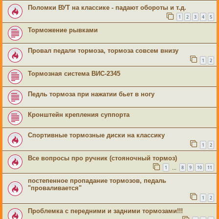
Поломки ВУТ на классике - падают обороты и т.д.
1
2
3
4
5
Торможение рывками
Провал педали тормоза, тормоза совсем внизу
1
2
Тормозная система ВИС-2345
Педль тормоза при нажатии бьет в ногу
Кронштейн крепления суппорта
Спортивные тормозные диски на классику
1
2
Все вопросы про ручник (стояночный тормоз)
1
8
9
10
11
…
постепенное пропадание тормозов, педаль
"проваливается"
1
2
Проблемка с передними и задними тормозами!!!