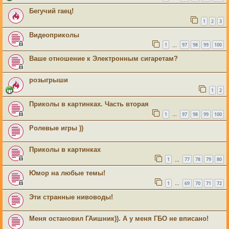
Бегучий гаец!
1
2
3
Видеоприколы
1
97
98
99
100
…
Ваше отношение к Электронным сигаретам?
розыгрыши
1
2
Приколы в картинках. Часть вторая
1
97
98
99
100
…
Ролевые игры ))
Приколы в картинках
1
77
78
79
80
…
Юмор на любые темы!
1
69
70
71
72
…
Эти странные нивоводы!
Меня остановил ГАишник)). А у меня ГБО не вписано!