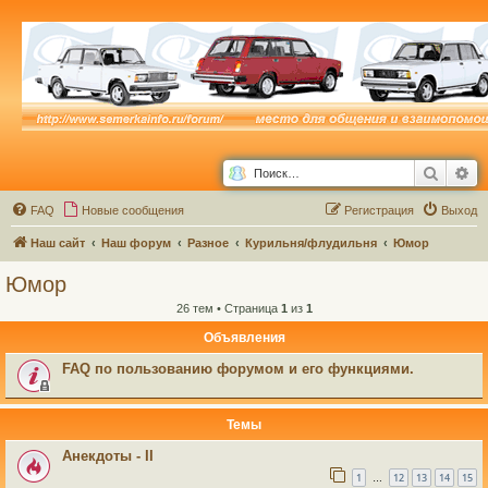
Поиск
Ра
FAQ
Новые сообщения
Р
е
г
и
с
т
р
а
ц
и
я
Выход
Наш сайт
Наш форум
Разное
Курильня/флудильня
Юмор
Юмор
26 тем • Страница
1
из
1
Объявления
FAQ по пользованию форумом и его функциями.
Темы
Анекдоты - II
1
12
13
14
15
…