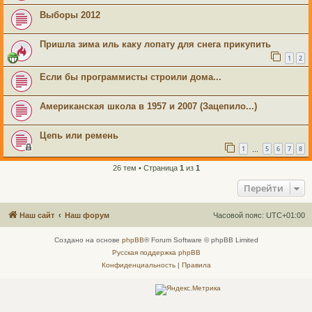
Выборы 2012
Пришла зима иль каку лопату для снега прикупить
1
2
Если бы программисты строили дома...
Американская школа в 1957 и 2007 (Зацепило...)
Цепь или ремень
1
5
6
7
8
…
26 тем • Страница
1
из
1
Перейти
Наш сайт
Наш форум
Часовой пояс:
UTC+01:00
Создано на основе
phpBB
® Forum Software © phpBB Limited
Русская поддержка phpBB
Конфиденциальность
|
Правила