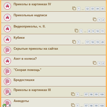
Приколы в картинках IV
1
32
33
34
35
…
Прикольные надписи
1
2
Видеоприколы, ч. II.
1
8
9
10
11
…
Кубики
1
17
18
19
20
…
Скрытые приколы на сайтах
Азот в колеса?
1
2
"Скорая помощь"
Бредостишки
Приколы в картинках III
1
97
98
99
100
…
Анекдоты
1
97
98
99
100
…