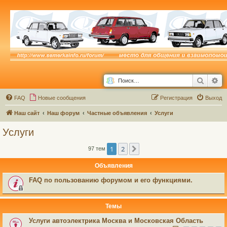
Поиск
Ра
FAQ
Новые сообщения
Р
е
г
и
с
т
р
а
ц
и
я
Выход
Наш сайт
Наш форум
Частные объявления
Услуги
Услуги
1
2
След.
97 тем
Объявления
FAQ по пользованию форумом и его функциями.
Темы
Услуги автоэлектрика Москва и Московская Область