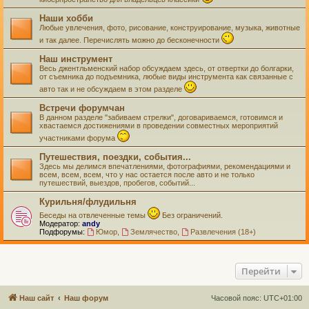
Наши хобби
Любые увлечения, фото, рисование, конструирование, музыка, животные
и так далее. Перечислять можно до бесконечности
Наш инструмент
Весь джентльменский набор обсуждаем здесь, от отвертки до болгарки,
от съемника до подъемника, любые виды инструмента как связанные с
авто так и не обсуждаем в этом разделе
Встречи форумчан
В данном разделе "забиваем стрелки", договариваемся, готовимся и
хвастаемся достижениями в проведении совместных мероприятий
участниками форума
Путешествия, поездки, события...
Здесь мы делимся впечатлениями, фотографиями, рекомендациями и
всем, всем, всем, что у нас остается после авто и не только
путешествий, выездов, пробегов, событий...
Курильня/флудильня
Беседы на отвлеченные темы
Без ограничений.
Модератор:
andy
Подфорумы:
Юмор
,
Землячество
,
Развлечения (18+)
Перейти
Наш сайт
Наш форум
Часовой пояс:
UTC+01:00