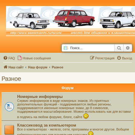
Поиск
Ра
FAQ
Новые сообщения
Р
е
г
и
с
т
р
а
ц
и
я
Выход
Наш сайт
Наш форум
Разное
Разное
Форум
Номерные информеры
Сервис информеров в виде номерных знаков. Из приятных
дополнительных функций - поддерживаются любые регионы,
поддерживаются именные номерные знаки, до 8 символов,
поддерживается масштабирование. Можно использовать как для вставки
в подпись на любом форуме, блоге, сайте
Классиковод за компьютером
Все о компьютерах - железо, сети, программы и многое другое. Вобщем
киберпространство для владельцев классики