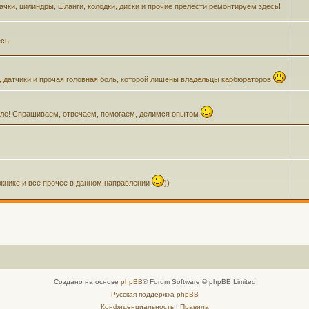
Бачки, цилиндры, шланги, колодки, диски и прочие прелести ремонтируем здесь!
есь
, датчики и прочая головная боль, которой лишены владельцы карбюраторов
зделе! Спрашиваем, отвечаем, помогаем, делимся опытом
ажнике и все прочее в данном направлении
))
Создано на основе
phpBB
® Forum Software © phpBB Limited
Русская поддержка phpBB
Конфиденциальность
|
Правила