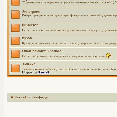
"Тормоза может придуманы и трусами, но чтото я без них очкую" (с) 
Электрика
Генераторы, реле, проводка, фары, фонари и все такое обсуждаем зд
Инжектор
Все что касается именно инжекторной классики - форсунки, прошивки
Кузов
Кузовщина - рихтовка, шпатлевка, сварка, покраска - все в этом ра
Опыт ремонта - разное
Все что не подходит ни к одному из разделов автомастерской
Тюнинг
Тюнинг, стайлинг, обвесы, финтихлюшки, турбины, закись азота в баг
Модератор:
Randall
Наш сайт
Наш форум