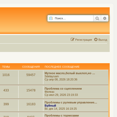
Поиск
Расш
Р
е
г
и
с
т
р
а
ц
и
я
Выход
ТЕМЫ
СООБЩЕНИЯ
ПОСЛЕДНЕЕ СООБЩЕНИЕ
Мутное масло,белый выхлоп,но …
1016
59457
Sdelaysam
Ср апр 08, 2026 18:20:36
Проблема со сцеплением
433
15478
Филеас
Ср июл 29, 2026 23:19:33
Проблемы с рулевым управление…
399
16183
Буйный
Вс дек 14, 2025 16:19:25
Проблемы с тормозами