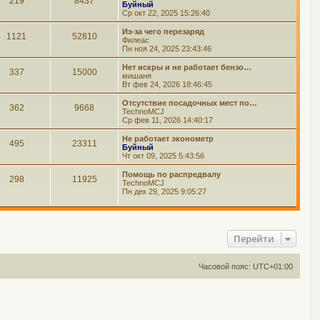
219
8437
Буйный
Ср окт 22, 2025 15:26:40
Из-за чего перезаряд
1121
52810
Филеас
Пн ноя 24, 2025 23:43:46
Нет искры и не работает бензо…
337
15000
мишаня
Вт фев 24, 2026 18:46:45
Отсутствие посадочных мест по…
362
9668
TechnoMCJ
Ср фев 11, 2026 14:40:17
Не работает эконометр
495
23311
Буйный
Чт окт 09, 2025 5:43:56
Помощь по распредвалу
298
11925
TechnoMCJ
Пн дек 29, 2025 9:05:27
Перейти
Часовой пояс:
UTC+01:00