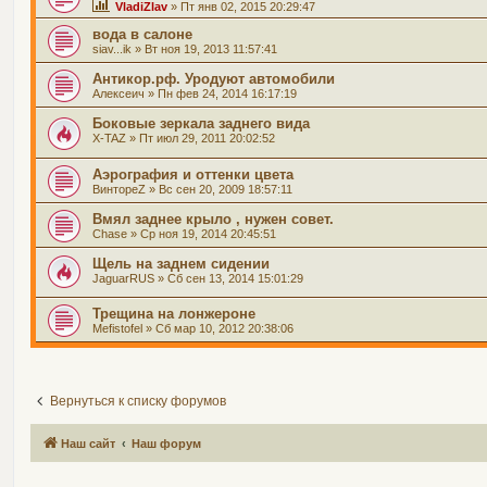
VladiZlav
» Пт янв 02, 2015 20:29:47
вода в салоне
siav...ik
» Вт ноя 19, 2013 11:57:41
Антикор.рф. Уродуют автомобили
Алексеич
» Пн фев 24, 2014 16:17:19
Боковые зеркала заднего вида
X-TAZ
» Пт июл 29, 2011 20:02:52
Аэрография и оттенки цвета
ВинтореZ
» Вс сен 20, 2009 18:57:11
Вмял заднее крыло , нужен совет.
Chase
» Ср ноя 19, 2014 20:45:51
Щель на заднем сидении
JaguarRUS
» Сб сен 13, 2014 15:01:29
Трещина на лонжероне
Mefistofel
» Сб мар 10, 2012 20:38:06
Вернуться к списку форумов
Наш сайт
Наш форум