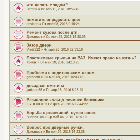
что делать с задом?
Bemrik
» Вс апр 11, 2010 18:56:49
помогите определить цвет
devicen
» Пт июл 08, 2016 9:49:24
Ремонт кузова после дтп.
Диманист
» Ср июн 29, 2016 15:30:03
Зазор двери
Vladii322
» Чт май 26, 2016 22:33:16
Пластиковые крылья на ВАЗ. Имеют право на жизнь?
Хомяк
» Вт май 10, 2016 14:13:23
Проблема с водительским окном
gerodoth
» Пн май 09, 2016 10:43:45
досадная вмятина
jackson85
» Пн апр 18, 2016 8:28:40
Резиновое кольцо личинки багажника
JIYHOXOD
» Вс фев 28, 2016 12:44:22
Борьба с ржавчиной, нужен совет.
Buddha108
» Ср май 06, 2015 16:07:05
Вопрос про дверные ручки.
Диманист
» Вс ноя 29, 2015 16:23:38