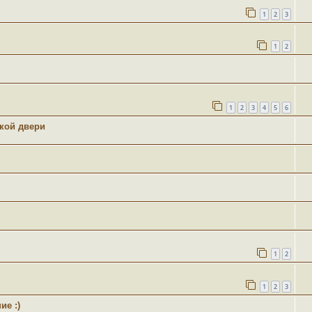
1
2
3
1
2
1
2
3
4
5
6
кой двери
1
2
1
2
3
ие :)