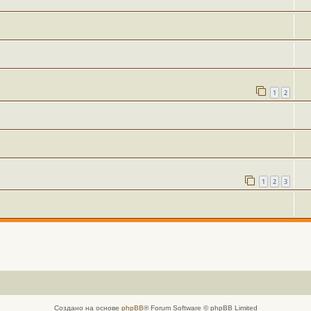
1
2
1
2
3
Создано на основе
phpBB
® Forum Software © phpBB Limited