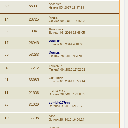
oooshiva
80
56001
Чт янв 05, 2017 19:37:23
Миша
14
23725
Сб июл 09, 2016 19:45:33
Диманист
8
18941
Вс июл 03, 2016 16:46:05
Йожык
17
26948
Пт июн 03, 2016 9:18:40
Йожык
69
53283
Сб май 28, 2016 9:26:09
Tolik2402
4
17212
Пн май 09, 2016 17:52:01
jackson85
41
33685
Пт май 06, 2016 18:59:14
JIYHOXOD
11
21836
Вс фев 28, 2016 17:58:03
zombie177rus
26
31029
Вс янв 03, 2016 6:12:17
bilbo
10
17796
Вс ноя 29, 2015 16:50:24
oooshiva