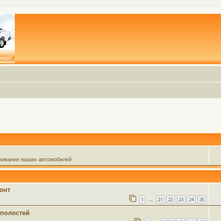
живание наших автомобилей
монт
1
21
22
23
24
25
…
 полостей