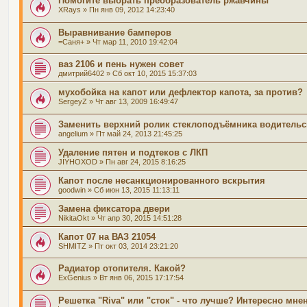
Помогите выбрать преобразователь ржавчины
XRays
» Пн янв 09, 2012 14:23:40
Выравнивание бамперов
=Саня+
» Чт мар 11, 2010 19:42:04
ваз 2106 и пень нужен совет
дмитрий6402
» Сб окт 10, 2015 15:37:03
мухобойка на капот или дефлектор капота, за против?
SergeyZ
» Чт авг 13, 2009 16:49:47
Заменить верхний ролик стеклоподъёмника водительс
angelium
» Пт май 24, 2013 21:45:25
Удаление пятен и подтеков с ЛКП
JIYHOXOD
» Пн авг 24, 2015 8:16:25
Капот после несанкционированного вскрытия
goodwin
» Сб июн 13, 2015 11:13:11
Замена фиксатора двери
NikitaOkt
» Чт апр 30, 2015 14:51:28
Капот 07 на ВАЗ 21054
SHMITZ
» Пт окт 03, 2014 23:21:20
Радиатор отопителя. Какой?
ExGenius
» Вт янв 06, 2015 17:17:54
Решетка "Riva" или "сток" - что лучше? Интересно мнен