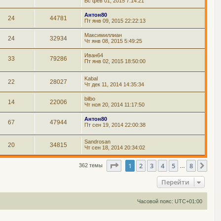
Вс фев 01, 2015 7:14:21
Антон80
24
44781
Пт янв 09, 2015 22:22:13
Максимиллиан
24
32934
Чт янв 08, 2015 5:49:25
Иван64
33
79286
Пт янв 02, 2015 18:50:00
Kabal
22
28027
Чт дек 11, 2014 14:35:34
bilbo
14
22006
Чт ноя 20, 2014 11:17:50
Антон80
67
47944
Пт сен 19, 2014 22:00:38
Sandrosan
20
34815
Чт сен 18, 2014 20:34:02
Страница
1
из
8
1
2
3
4
5
8
Сле
362 темы
…
Перейти
Часовой пояс:
UTC+01:00