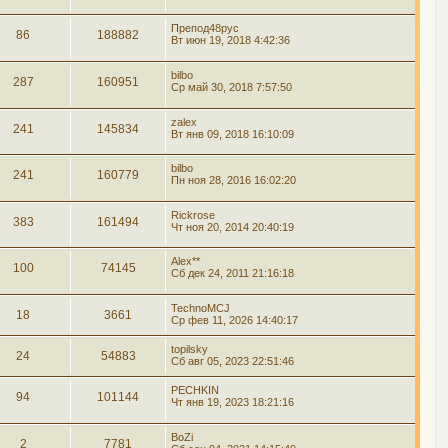
Препод48рус
86
188882
Вт июн 19, 2018 4:42:36
bilbo
287
160951
Ср май 30, 2018 7:57:50
zalex
241
145834
Вт янв 09, 2018 16:10:09
bilbo
241
160779
Пн ноя 28, 2016 16:02:20
Rickrose
383
161494
Чт ноя 20, 2014 20:40:19
Alex**
100
74145
Сб дек 24, 2011 21:16:18
TechnoMCJ
18
3661
Ср фев 11, 2026 14:40:17
topilsky
24
54883
Сб авг 05, 2023 22:51:46
PECHKIN
94
101144
Чт янв 19, 2023 18:21:16
BoZi
2
7781