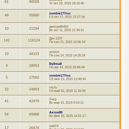
61
90009
Чт окт 29, 2015 19:15:40
zombie177rus
48
55080
Сб окт 17, 2015 13:27:18
дмитрий6402
10
21194
Вс окт 11, 2015 21:36:31
Ден 2107
142
116124
Пн сен 21, 2015 12:06:18
victrich
10
48153
Пн сен 14, 2015 14:35:28
Буйный
4
18053
Пн авг 24, 2015 18:08:48
zombie177rus
5
17562
Сб июн 13, 2015 13:48:44
гость
22
24853
Сб май 02, 2015 11:26:05
Garg
41
42470
Вс мар 15, 2015 9:14:21
Антон80
54
65988
Вс фев 15, 2015 14:51:17
said74
17
26476