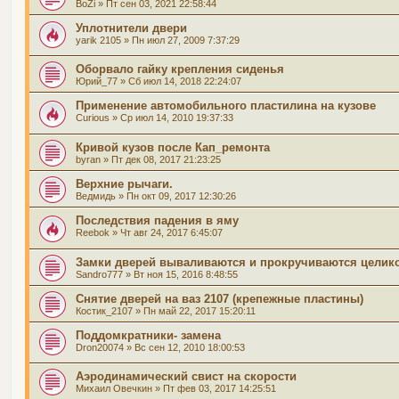
BoZi
» Пт сен 03, 2021 22:58:44
Уплотнители двери
yarik 2105
» Пн июл 27, 2009 7:37:29
Оборвало гайку крепления сиденья
Юрий_77
» Сб июл 14, 2018 22:24:07
Применение автомобильного пластилина на кузове
Curious
» Ср июл 14, 2010 19:37:33
Кривой кузов после Кап_ремонта
byran
» Пт дек 08, 2017 21:23:25
Верхние рычаги.
Ведмидь
» Пн окт 09, 2017 12:30:26
Последствия падения в яму
Reebok
» Чт авг 24, 2017 6:45:07
Замки дверей вываливаются и прокручиваются целик
Sandro777
» Вт ноя 15, 2016 8:48:55
Снятие дверей на ваз 2107 (крепежные пластины)
Костик_2107
» Пн май 22, 2017 15:20:11
Поддомкратники- замена
Dron20074
» Вс сен 12, 2010 18:00:53
Аэродинамический свист на скорости
Михаил Овечкин
» Пт фев 03, 2017 14:25:51