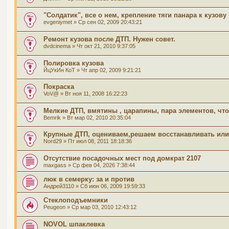
"Солдатик", все о нем, крепление тяги панара к кузову
evgeniymet
» Ср сен 02, 2009 20:43:21
Ремонт кузова после ДТП. Нужен совет.
dvdcinema
» Чт окт 21, 2010 9:37:05
Полировка кузова
ЙцУкИн КоТ
» Чт апр 02, 2009 9:21:21
Покраска
VoV@
» Вт ноя 11, 2008 16:22:23
Мелкие ДТП, вмятины , царапины, пара элементов, что
Bemrik
» Вт мар 02, 2010 20:35:04
Крупные ДТП, оцениваем,решаем восстанавливать или 
Nord29
» Пт июл 08, 2011 18:18:36
Отсутствие посадочных мест под домкрат 2107
maxgass
» Ср фев 04, 2026 7:38:44
люк в семерку: за и против
Андрей3110
» Сб июн 06, 2009 19:59:33
Стеклоподъемники
Peugeon
» Ср мар 03, 2010 12:43:12
NOVOL шпаклевка