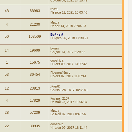
Сб сен 04, 2021 14:15:49
гость
48
68983
Пт июн 11, 2021 10:03:46
Миша
4
21230
Вт авг 14, 2018 22:04:23
Буйный
50
103509
Пн фев 26, 2018 17:30:21
byran
14
19609
Ср дек 13, 2017 6:29:52
oooshiva
1
15675
Пн окт 09, 2017 13:59:42
Препод48рус
53
36454
Сб окт 07, 2017 11:07:41
ЖииЖ
12
23813
Ср июн 28, 2017 10:33:01
Костик_2107
4
17829
Вт май 23, 2017 10:56:04
Миша
28
57239
Вс май 07, 2017 0:49:56
oooshiva
22
30935
Чт фев 09, 2017 18:11:44