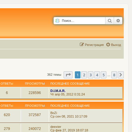
Поиск
Расш
Р
е
г
и
с
т
р
а
ц
и
я
Выход
Страница
1
из
8
1
2
3
4
5
8
Сле
362 темы
…
ОТВЕТЫ
ПРОСМОТРЫ
ПОСЛЕДНЕЕ СООБЩЕНИЕ
D.I.M.A.R.
6
228596
Чт апр 05, 2012 0:31:24
ОТВЕТЫ
ПРОСМОТРЫ
ПОСЛЕДНЕЕ СООБЩЕНИЕ
BoZi
620
372587
Ср сен 08, 2021 10:17:09
deexter
279
240072
Ср фев 27, 2019 18:07:18