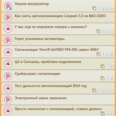
Украли аккумулятор
1
2
3
4
Как снять автосигнализацию Leopard 3.2 на ВАЗ 21053
У вас ещё не воровали номера с машины?
1
2
3
Горят усиленные активаторы.
Сигнализация Sheriff daVINCI PHI-350 сажает АКБ?
1
2
3
ЦЗ и Сигналка, проблема подключения
1
2
Срабатывает сигнализация
1
2
Тест дальности автосигнализаций 2014 год
1
2
3
4
Электронный замок зажигания
Просто непонятки с сигнализацией, ставим диагноз
1
2