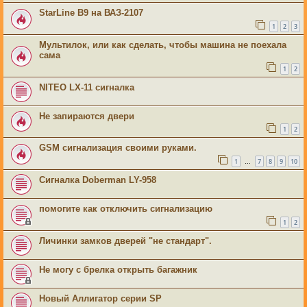
StarLine B9 на ВАЗ-2107
1
2
3
Мультилок, или как сделать, чтобы машина не поехала
сама
1
2
NITEO LX-11 сигналка
Не запираются двери
1
2
GSM сигнализация своими руками.
1
7
8
9
10
…
Сигналка Doberman LY-958
помогите как отключить сигнализацию
1
2
Личинки замков дверей "не стандарт".
Не могу с брелка открыть багажник
Новый Аллигатор серии SP