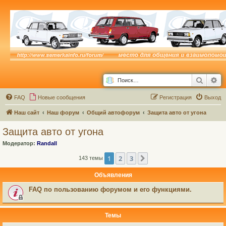
Поиск
Ра
FAQ
Новые сообщения
Р
е
г
и
с
т
р
а
ц
и
я
Выход
Наш сайт
Наш форум
Общий автофорум
Защита авто от угона
Защита авто от угона
Модератор:
Randall
1
2
3
След.
143 темы
Объявления
FAQ по пользованию форумом и его функциями.
Темы