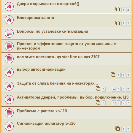
Двери открываются отверткой((
1
2
Блокировка капота
1
2
Вопросы по установке сигнализации
Простая и эффективная защита от угона машины с
инжектором.
помогите поставить цз star line на ваз 2107
выбор автосигнализации
1
2
3
Защита от слива бензина на инжекторах...
1
4
5
6
7
…
Активаторы дверей, проблемы, выбор, подключение, ЦЗ
1
4
5
6
7
…
Проблема с pantera xs-110
Сигнализация аллигатор S-320
1
2