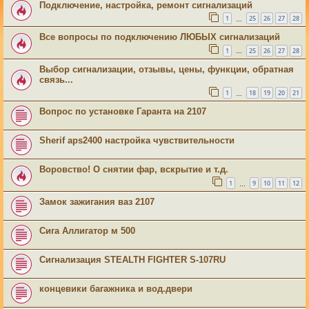
Подключение, настройка, ремонт сигнализаций
1
25
26
27
28
…
Все вопросы по подключению ЛЮБЫХ сигнализаций
1
25
26
27
28
…
Выбор сигнализации, отзывы, цены, функции, обратная
связь...
1
18
19
20
21
…
Вопрос по установке Гаранта на 2107
Sherif aps2400 настройка чувствительности
Воровство! О снятии фар, вскрытие и т.д.
1
9
10
11
12
…
Замок зажигания ваз 2107
Сига Аллигатор м 500
Сигнализация STEALTH FIGHTER S-107RU
концевики багажника и вод.двери