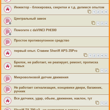
Инжектор - блокировка, секретки и т.д. делимся опытом
1
2
3
4
Центральный замок
1
2
3
Помогите с daVINCI PHI300
Простое противоугонное средство
первый опыт. Ставим Sheriff APS-35Pro
1
2
3
4
5
Брелок, не работает, не реагирует, ремонт, прописка
новых
1
2
Микроволновой датчик движения
Не работает сигнализация, концевики двери, багажник,
ручник
Все датчики, удар, обьем, движение, наклон, тут
1
2
Sheriff ZX-700 v3 - не снимается с охраны