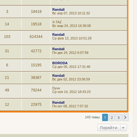
Randall
3
18418
Вс апр 07, 2013 10:11:32
X-TAZ
14
19518
Вс мар 24, 2013 16:36:08
Randall
103
624344
Ср фев 13, 2013 10:51:29
Randall
31
42772
Пн дек 24, 2012 6:07:59
BORODA
6
15195
Ср дек 05, 2012 17:31:46
Randall
21
38387
Вс дек 02, 2012 23:06:59
Dyuv
49
79244
Ср ноя 14, 2012 18:43:23
Randall
12
22975
Пн окт 08, 2012 7:57:32
1
2
3
Сле
143 темы
Перейти