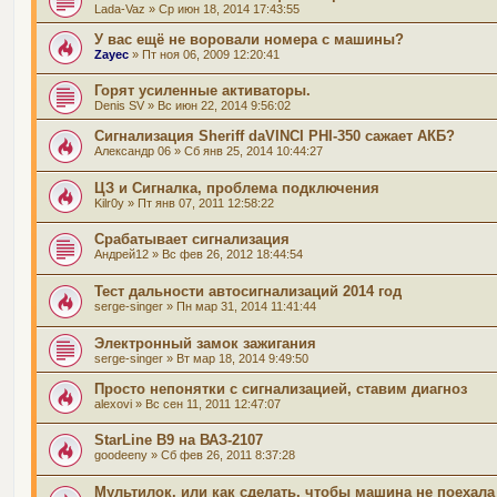
Lada-Vaz
» Ср июн 18, 2014 17:43:55
У вас ещё не воровали номера с машины?
Zayec
» Пт ноя 06, 2009 12:20:41
Горят усиленные активаторы.
Denis SV
» Вс июн 22, 2014 9:56:02
Сигнализация Sheriff daVINCI PHI-350 сажает АКБ?
Александр 06
» Сб янв 25, 2014 10:44:27
ЦЗ и Сигналка, проблема подключения
Kilr0y
» Пт янв 07, 2011 12:58:22
Срабатывает сигнализация
Андрей12
» Вс фев 26, 2012 18:44:54
Тест дальности автосигнализаций 2014 год
serge-singer
» Пн мар 31, 2014 11:41:44
Электронный замок зажигания
serge-singer
» Вт мар 18, 2014 9:49:50
Просто непонятки с сигнализацией, ставим диагноз
alexovi
» Вс сен 11, 2011 12:47:07
StarLine B9 на ВАЗ-2107
goodeeny
» Сб фев 26, 2011 8:37:28
Мультилок, или как сделать, чтобы машина не поехала