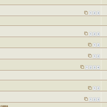
1
2
3
1
2
3
1
2
1
2
1
2
3
4
1
2
1
2
3
 сама