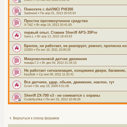
Помогите с daVINCI PHI300
Sadowod
» Пн апр 01, 2013 20:53:43
Простое противоугонное средство
X-TAZ
» Вт мар 19, 2013 20:41:00
первый опыт. Ставим Sheriff APS-35Pro
Save.L
» Вт апр 13, 2010 18:43:53
Брелок, не работает, не реагирует, ремонт, прописка н
21053
» Пн окт 10, 2011 15:05:25
Микроволновой датчик движения
январь7.2
» Вт дек 04, 2012 21:34:15
Не работает сигнализация, концевики двери, багажник,
funyfizik
» Ср ноя 09, 2011 11:32:41
Все датчики, удар, обьем, движение, наклон, тут
Grom
» Вс апр 19, 2009 6:51:08
Sheriff ZX-700 v3 - не снимается с охраны
Cvolo4yzhka
» Пн окт 01, 2012 10:46:26
Вернуться к списку форумов