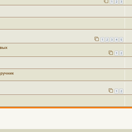
1
2
3
1
2
3
4
5
овых
1
2
 ручник
1
2