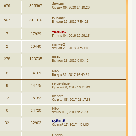
Димьян
676
365567
Ср дек 09, 2020 14:10:26
tounamir
507
311070
Вт фев 12, 2019 7:54:26
VladiZlav
7
17939
Пт янв 04, 2019 12:26:15
manwel2
2
10440
Чт ноя 29, 2018 20:59:16
гость
278
123735
Вс июл 29, 2018 8:03:40
bilbo
8
14169
Вс дек 31, 2017 16:49:34
serge-singer
9
14775
Ср ноя 08, 2017 13:19:03
rosnord
12
16182
Ср июл 05, 2017 21:17:38
bilbo
6
14720
Чт июн 01, 2017 9:58:33
Буйный
32
32902
Ср май 17, 2017 4:59:05
Oneida