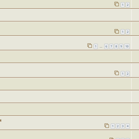
1
2
1
2
1
6
7
8
9
10
…
1
2
м
1
2
3
4