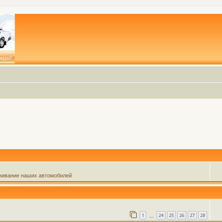
живание наших автомобилей
1
24
25
26
27
28
…