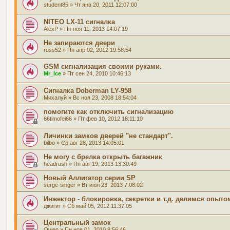
student85
» Чт янв 20, 2011 12:07:00
NITEO LX-11 сигналка
AlexP
» Пн ноя 11, 2013 14:07:19
Не запираются двери
russ52
» Пн апр 02, 2012 19:58:54
GSM сигнализация своими руками.
Mr_Ice
» Пт сен 24, 2010 10:46:13
Сигналка Doberman LY-958
Михалуй
» Вс ноя 23, 2008 18:54:04
помогите как отключить сигнализацию
66timofei66
» Пт фев 10, 2012 18:11:10
Личинки замков дверей "не стандарт".
bilbo
» Ср авг 28, 2013 14:05:01
Не могу с брелка открыть багажник
headrush
» Пн авг 19, 2013 13:30:49
Новый Аллигатор серии SP
serge-singer
» Вт июл 23, 2013 7:08:02
Инжектор - блокировка, секретки и т.д. делимся опыто
джигит
» Сб май 05, 2012 11:37:05
Центральный замок
Owen
» Пн ноя 01, 2010 8:56:46