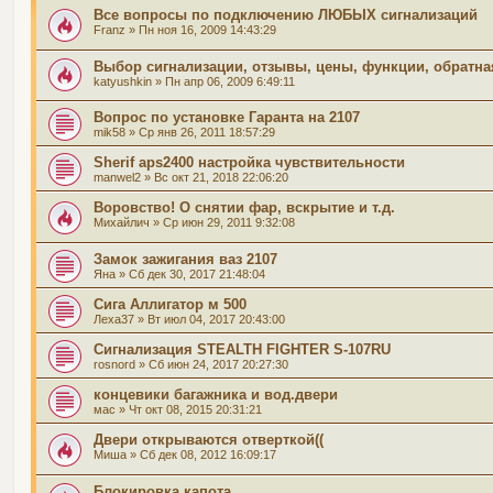
Все вопросы по подключению ЛЮБЫХ сигнализаций
Franz
» Пн ноя 16, 2009 14:43:29
Выбор сигнализации, отзывы, цены, функции, обратная
katyushkin
» Пн апр 06, 2009 6:49:11
Вопрос по установке Гаранта на 2107
mik58
» Ср янв 26, 2011 18:57:29
Sherif aps2400 настройка чувствительности
manwel2
» Вс окт 21, 2018 22:06:20
Воровство! О снятии фар, вскрытие и т.д.
Михайлич
» Ср июн 29, 2011 9:32:08
Замок зажигания ваз 2107
Яна
» Сб дек 30, 2017 21:48:04
Сига Аллигатор м 500
Леха37
» Вт июл 04, 2017 20:43:00
Сигнализация STEALTH FIGHTER S-107RU
rosnord
» Сб июн 24, 2017 20:27:30
концевики багажника и вод.двери
мас
» Чт окт 08, 2015 20:31:21
Двери открываются отверткой((
Миша
» Сб дек 08, 2012 16:09:17
Блокировка капота