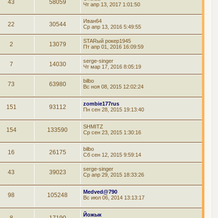
43
58059
Чт апр 13, 2017 1:01:50
Иван64
22
30544
Ср апр 13, 2016 5:49:55
STARый рокер1945
2
13079
Пт апр 01, 2016 16:09:59
serge-singer
7
14030
Чт мар 17, 2016 8:05:19
bilbo
73
63980
Вс ноя 08, 2015 12:02:24
zombie177rus
151
93112
Пн сен 28, 2015 19:13:40
SHMITZ
154
133590
Ср сен 23, 2015 1:30:16
bilbo
16
26175
Сб сен 12, 2015 9:59:14
serge-singer
43
39023
Ср апр 29, 2015 18:33:26
Medved@790
98
105248
Вс июл 06, 2014 13:13:17
Йожык
8
17190