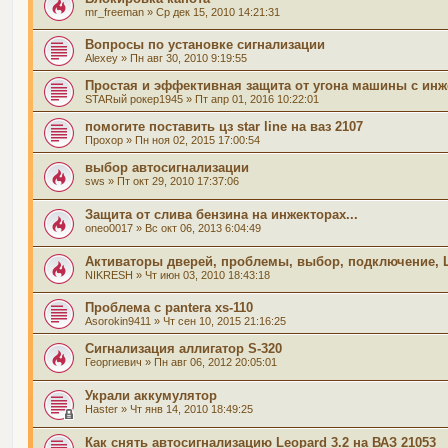
mr_freeman
» Ср дек 15, 2010 14:21:31
Вопросы по установке сигнализации
Alexey
» Пн авг 30, 2010 9:19:55
Простая и эффективная защита от угона машины с инж
STARый рокер1945
» Пт апр 01, 2016 10:22:01
помогите поставить цз star line на ваз 2107
Прохор
» Пн ноя 02, 2015 17:00:54
выбор автосигнализации
sws
» Пт окт 29, 2010 17:37:06
Защита от слива бензина на инжекторах...
oneo0017
» Вс окт 06, 2013 6:04:49
Активаторы дверей, проблемы, выбор, подключение, 
NIKRESH
» Чт июн 03, 2010 18:43:18
Проблема с pantera xs-110
Asorokin9411
» Чт сен 10, 2015 21:16:25
Сигнализация аллигатор S-320
Георгиевич
» Пн авг 06, 2012 20:05:01
Украли аккумулятор
Haster
» Чт янв 14, 2010 18:49:25
Как снять автосигнализацию Leopard 3.2 на ВАЗ 21053