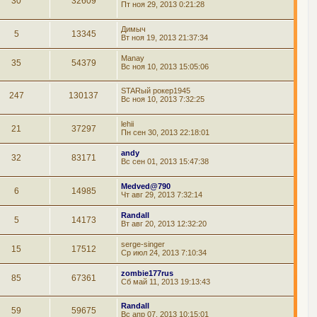
30
32609
Пт ноя 29, 2013 0:21:28
Димыч
5
13345
Вт ноя 19, 2013 21:37:34
Manay
35
54379
Вс ноя 10, 2013 15:05:06
STARый рокер1945
247
130137
Вс ноя 10, 2013 7:32:25
lehii
21
37297
Пн сен 30, 2013 22:18:01
andy
32
83171
Вс сен 01, 2013 15:47:38
Medved@790
6
14985
Чт авг 29, 2013 7:32:14
Randall
5
14173
Вт авг 20, 2013 12:32:20
serge-singer
15
17512
Ср июл 24, 2013 7:10:34
zombie177rus
85
67361
Сб май 11, 2013 19:13:43
Randall
59
59675
Вс апр 07, 2013 10:15:01