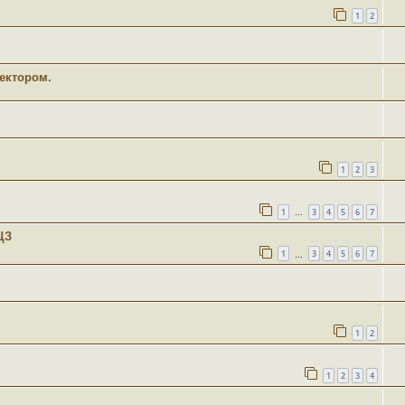
1
2
ектором.
1
2
3
1
3
4
5
6
7
…
ЦЗ
1
3
4
5
6
7
…
1
2
1
2
3
4