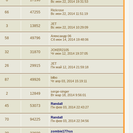
Вс июн 22, 2014 19:31:53
Rickrose
66
47255
Вс июн 22, 2014 11:51:19
JET
3
13852
Вс июн 22, 2014 10:29:09
Александр 06
58
49796
Сб июн 14, 2014 19:48:06
JOKER2105
32
31870
Чт июн 12, 2014 19:37:05
JET
26
29915
Пн май 12, 2014 21:59:18
bilbo
87
49926
Чт апр 03, 2014 15:19:11
serge-singer
2
12849
Вт мар 18, 2014 9:56:01
Randall
45
53073
Пн фев 03, 2014 22:43:27
Randall
70
94225
Пн фев 03, 2014 22:34:56
zombie177rus