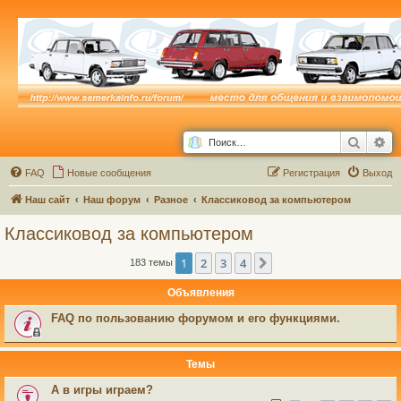
Поиск
Ра
FAQ
Новые сообщения
Р
е
г
и
с
т
р
а
ц
и
я
Выход
Наш сайт
Наш форум
Разное
Классиковод за компьютером
Классиковод за компьютером
1
2
3
4
След.
183 темы
Объявления
FAQ по пользованию форумом и его функциями.
Темы
А в игры играем?