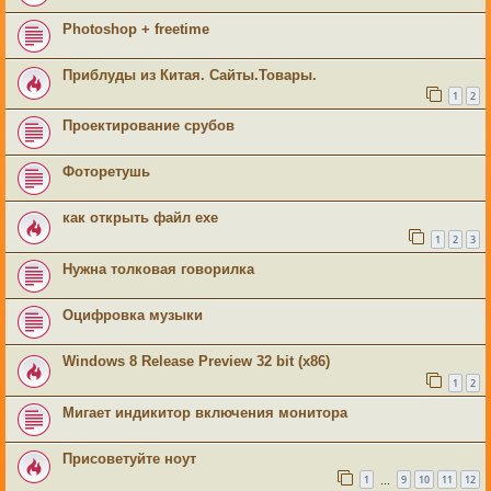
Photoshop + freetime
Приблуды из Китая. Сайты.Товары.
1
2
Проектирование срубов
Фоторетушь
как открыть файл ехе
1
2
3
Нужна толковая говорилка
Оцифровка музыки
Windows 8 Release Preview 32 bit (x86)
1
2
Мигает индикитор включения монитора
Присоветуйте ноут
1
9
10
11
12
…