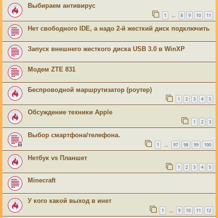
Выбираем антивирус
1
8
9
10
11
…
Нет свободного IDE, а надо 2-й жесткий диск подключить
Запуск внешнего жесткого диска USB 3.0 в WinXP
Модем ZTE 831
Беспроводной маршрутизатор (роутер)
1
2
3
4
5
Обсуждение техники Apple
1
2
3
Выбор смартфона/телефона.
1
97
98
99
100
…
Нетбук vs Планшет
1
2
3
4
5
Minecraft
У кого какой выход в инет
1
9
10
11
12
…