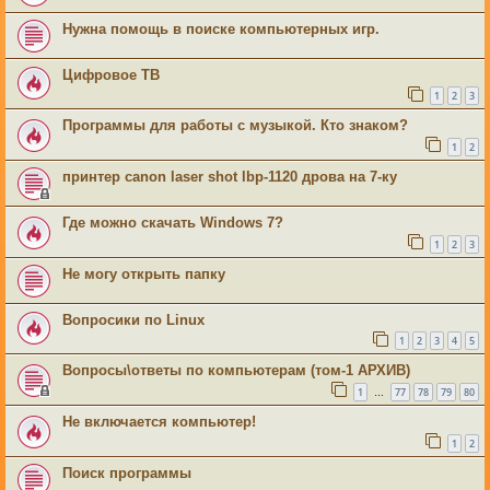
Нужна помощь в поиске компьютерных игр.
Цифровое ТВ
1
2
3
Программы для работы с музыкой. Кто знаком?
1
2
принтер canon laser shot lbp-1120 дрова на 7-ку
Где можно скачать Windows 7?
1
2
3
Не могу открыть папку
Вопросики по Linux
1
2
3
4
5
Вопросы\ответы по компьютерам (том-1 АРХИВ)
1
77
78
79
80
…
Не включается компьютер!
1
2
Поиск программы