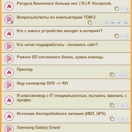
Ресурса Кинопоиск больше нет. ( R.I.P. Kinopoisk.
1
2
Вопросы\ответы по компьютерам ТОМ-2
1
97
98
99
100
…
Кто с какого устройства заходит в интернет?
1
2
Кто хочет подзаработать - починить сайт?
Ремонт БП системного блока, нужна помощь
Принтер
1
2
3
Ищу конвертер DVD --> AVI
Я классиковод с IT специальностью, пытаюсь завязать с
профес
1
2
3
Источник бесперебойного питания (ИБП, UPS)
1
2
3
Samsung Galaxy Grand