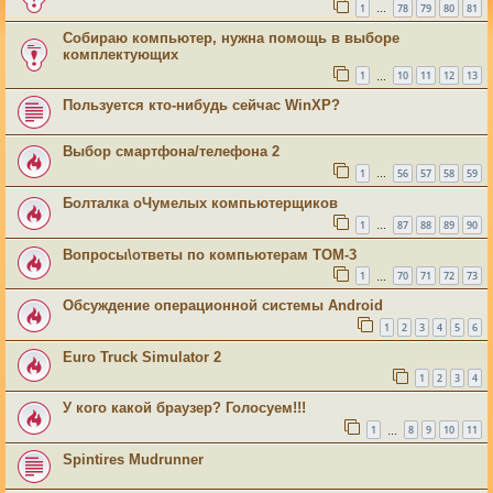
1
78
79
80
81
…
Собираю компьютер, нужна помощь в выборе
комплектующих
1
10
11
12
13
…
Пользуется кто-нибудь сейчас WinXP?
Выбор смартфона/телефона 2
1
56
57
58
59
…
Болталка оЧумелых компьютерщиков
1
87
88
89
90
…
Вопросы\ответы по компьютерам ТОМ-3
1
70
71
72
73
…
Обсуждение операционной системы Android
1
2
3
4
5
6
Euro Truck Simulator 2
1
2
3
4
У кого какой браузер? Голосуем!!!
1
8
9
10
11
…
Spintires Mudrunner