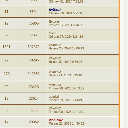
4
8172
Сб июн 01, 2024 7:56:02
Буйный
11
8894
Сб май 18, 2024 5:22:03
Держак
12
75865
Пт май 17, 2024 8:46:50
Сява
2
5142
Сб апр 27, 2024 1:24:24
Wlad402
1581
697871
Чт янв 25, 2024 17:06:19
Wlad402
29
48295
Вт янв 02, 2024 9:36:25
Wlad402
270
249581
Чт дек 21, 2023 5:39:48
mmx233
20
23423
Пт сен 29, 2023 14:59:19
goodwin
12
23914
Пт сен 29, 2023 13:40:49
Wlad402
3
8166
Пт сен 08, 2023 17:41:32
VladiZlav
14
20062
Пн авг 21, 2023 14:30:52