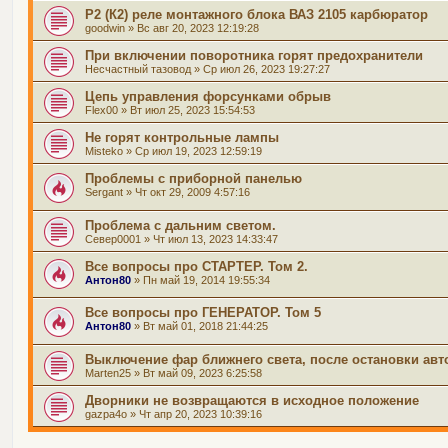
Р2 (К2) реле монтажного блока ВАЗ 2105 карбюратор
goodwin
» Вс авг 20, 2023 12:19:28
При включении поворотника горят предохранители
Несчастный тазовод
» Ср июл 26, 2023 19:27:27
Цепь управления форсунками обрыв
Flex00
» Вт июл 25, 2023 15:54:53
Не горят контрольные лампы
Misteko
» Ср июл 19, 2023 12:59:19
Проблемы с приборной панелью
Sergant
» Чт окт 29, 2009 4:57:16
Проблема с дальним светом.
Север0001
» Чт июл 13, 2023 14:33:47
Все вопросы про СТАРТЕР. Том 2.
Антон80
» Пн май 19, 2014 19:55:34
Все вопросы про ГЕНЕРАТОР. Том 5
Антон80
» Вт май 01, 2018 21:44:25
Выключение фар ближнего света, после остановки авто
Marten25
» Вт май 09, 2023 6:25:58
Дворники не возвращаются в исходное положение
gazpa4o
» Чт апр 20, 2023 10:39:16