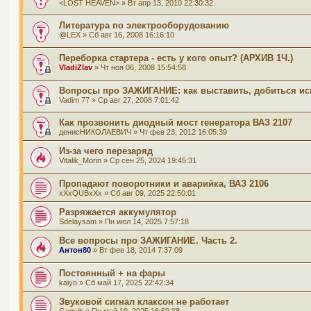
<LOST HEAVEN>
» Вт апр 13, 2010 22:30:32
Литература по электрооборудованию
@LEX
» Сб авг 16, 2008 16:16:10
Переборка стартера - есть у кого опыт? (АРХИВ 1Ч.)
VladiZlav
» Чт ноя 06, 2008 15:54:58
Вопросы про ЗАЖИГАНИЕ: как выставить, добиться иск
Vadim 77
» Ср авг 27, 2008 7:01:42
Как прозвонить диодный мост генератора ВАЗ 2107
денисНИКОЛАЕВИЧ
» Чт фев 23, 2012 16:05:39
Из-за чего перезаряд
Vitalik_Morin
» Ср сен 25, 2024 19:45:31
Пропадают поворотники и аварийка, ВАЗ 2106
xXxQUBxXx
» Сб авг 09, 2025 22:50:01
Разряжается аккумулятор
Sdelaysam
» Пн июл 14, 2025 7:57:18
Все вопросы про ЗАЖИГАНИЕ. Часть 2.
Антон80
» Вт фев 18, 2014 7:37:09
Постоянный + на фары
kaiyo
» Сб май 17, 2025 22:42:34
Звуковой сигнал клаксон не работает
Genvik
» Пн май 19, 2025 18:50:38