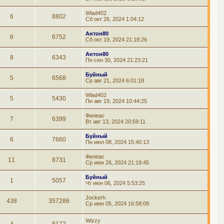
Wlad402
6
8802
Сб окт 26, 2024 1:04:12
Антон80
6
6752
Сб окт 19, 2024 21:18:26
Антон80
8
6343
Пн сен 30, 2024 21:23:21
Буйный
5
6568
Ср авг 21, 2024 6:01:18
Wlad402
5
5430
Пн авг 19, 2024 10:44:25
Филеас
7
6399
Вт авг 13, 2024 20:59:11
Буйный
6
7660
Пн июл 08, 2024 15:40:13
Филеас
11
8731
Ср июн 26, 2024 21:19:45
Буйный
1
5057
Чт июн 06, 2024 5:53:25
Jockerh
438
357286
Ср июн 05, 2024 16:58:09
Wizzy