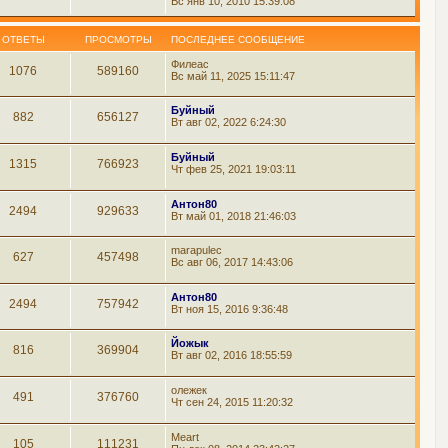
Вс янв 10, 2010 15:39:08
ОТВЕТЫ
ПРОСМОТРЫ
ПОСЛЕДНЕЕ СООБЩЕНИЕ
Филеас
1076
589160
Вс май 11, 2025 15:11:47
Буйный
882
656127
Вт авг 02, 2022 6:24:30
Буйный
1315
766923
Чт фев 25, 2021 19:03:11
Антон80
2494
929633
Вт май 01, 2018 21:46:03
marapulec
627
457498
Вс авг 06, 2017 14:43:06
Антон80
2494
757942
Вт ноя 15, 2016 9:36:48
Йожык
816
369904
Вт авг 02, 2016 18:55:59
олежек
491
376760
Чт сен 24, 2015 11:20:32
Meart
105
111231