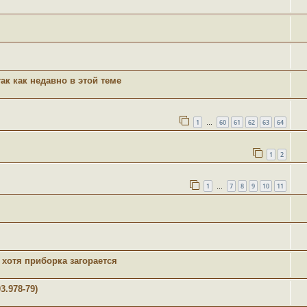
ак как недавно в этой теме
1
60
61
62
63
64
…
1
2
1
7
8
9
10
11
…
 хотя приборка загорается
3.978-79)