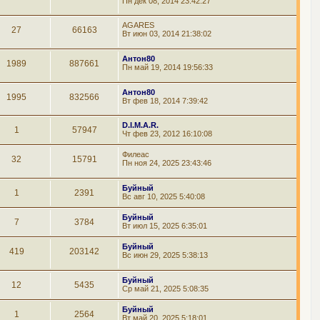
Пн дек 08, 2014 23:42:27
AGARES
27
66163
Вт июн 03, 2014 21:38:02
Антон80
1989
887661
Пн май 19, 2014 19:56:33
Антон80
1995
832566
Вт фев 18, 2014 7:39:42
D.I.M.A.R.
1
57947
Чт фев 23, 2012 16:10:08
Филеас
32
15791
Пн ноя 24, 2025 23:43:46
Буйный
1
2391
Вс авг 10, 2025 5:40:08
Буйный
7
3784
Вт июл 15, 2025 6:35:01
Буйный
419
203142
Вс июн 29, 2025 5:38:13
Буйный
12
5435
Ср май 21, 2025 5:08:35
Буйный
1
2564
Вт май 20, 2025 5:18:01