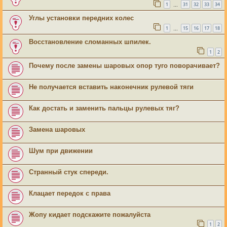
1
31
32
33
34
…
Углы установки передних колес
1
15
16
17
18
…
Восстановление сломанных шпилек.
1
2
Почему после замены шаровых опор туго поворачивает?
Не получается вставить наконечник рулевой тяги
Как достать и заменить пальцы рулевых тяг?
Замена шаровых
Шум при движении
Странный стук спереди.
Клацает передок с права
Жопу кидает подскажите пожалуйста
1
2