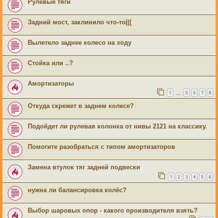
Рулевые тяги
Задний мост, заклинило что-то(((
Вылетело заднее колесо на ходу
Стойка или ..?
Амортизаторы
1
5
6
7
8
…
Откуда скрежет в заднем колесе?
Подойдет ли рулевая колонка от нивы 2121 на классику.
Помогите разобраться с типом амортизаторов
Замена втулок тяг задней подвески
1
2
3
4
5
6
нужна ли балансировка колёс?
Выбор шаровых опор - какого производителя взять?