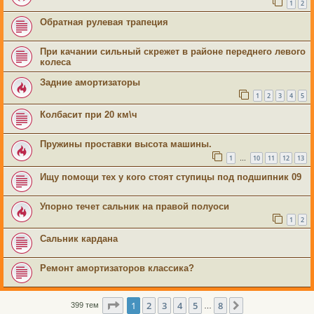
1
2
Обратная рулевая трапеция
При качании сильный скрежет в районе переднего левого
колеса
Задние амортизаторы
1
2
3
4
5
Колбасит при 20 км\ч
Пружины проставки высота машины.
1
10
11
12
13
…
Ищу помощи тех у кого стоят ступицы под подшипник 09
Упорно течет сальник на правой полуоси
1
2
Сальник кардана
Ремонт амортизаторов классика?
Страница
1
из
8
1
2
3
4
5
8
След.
399 тем
…