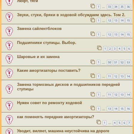
люфт, тяги
1
33
34
35
36
…
Звуки, стуки, бряки в ходовой обсуждаем здесь. Том 2.
1
12
13
14
15
…
Замена сайлентблоков
1
12
13
14
15
…
Подшипники ступицы. Выбор.
1
2
3
4
5
6
Шаровые и их замена
1
50
51
52
53
…
Какие амортизаторы поставить?
1
11
12
13
14
…
Замена тормозных дисков и подшипников передней
ступицы
1
11
12
13
14
…
Нужен совет по ремонту ходовой
1
13
14
15
16
…
как поменять передние амортизаторы?
1
4
5
6
7
…
Уводит, виляет, машина неустойчива на дороге