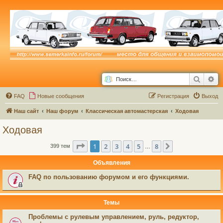
Поиск
Ра
FAQ
Новые сообщения
Р
е
г
и
с
т
р
а
ц
и
я
Выход
Наш сайт
Наш форум
Классическая автомастерская
Ходовая
Ходовая
Страница
1
из
8
1
2
3
4
5
8
След.
399 тем
…
Объявления
FAQ по пользованию форумом и его функциями.
Темы
Проблемы с рулевым управлением, руль, редуктор,