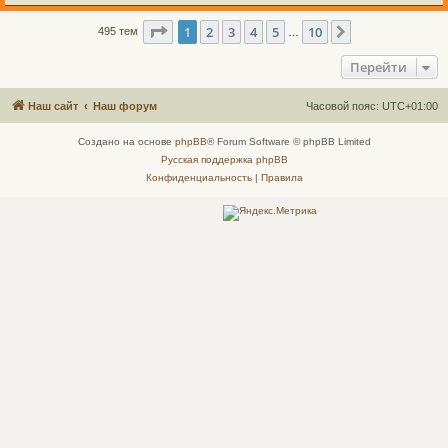
Страница
1
из
10
1
2
3
4
5
10
След.
495 тем
…
Перейти
Наш сайт
Наш форум
Часовой пояс:
UTC+01:00
Создано на основе
phpBB
® Forum Software © phpBB Limited
Русская поддержка phpBB
Конфиденциальность
|
Правила