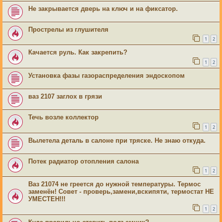
Не закрывается дверь на ключ и на фиксатор.
Прострелы из глушителя
1
2
Качается руль. Как закрепить?
1
2
Установка фазы газораспределения эндоскопом
ваз 2107 заглох в грязи
Течь возле коллектор
1
2
Вылетела деталь в салоне при тряске. Не знаю откуда.
Потек радиатор отопления салона
1
2
Ваз 21074 не греется до нужной температуры. Термос
заменён! Совет - проверь,замени,вскипяти, термостат НЕ
УМЕСТЕН!!!
1
2