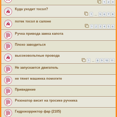
1
2
3
Куда уходит тосол?
1
5
6
7
8
…
потек тосол в салоне
1
2
3
4
5
6
Ручка привода замка капота
Плохо заводиться
высоковольтные провода
1
8
9
10
11
…
Не запускается двигатель
не тянет машинка помогите
Привидение
Резонатор висит на тросике ручника
Гидрокорректор фар (2105)