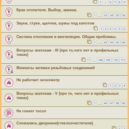
1
6
7
8
9
…
Кран отопителя. Выбор, замена.
1
33
34
35
36
…
Звуки, стуки, щелчки, шумы под капотом
1
2
3
4
5
6
Система отопления и вентиляции. Общие проблемы.
1
43
44
45
46
…
Вопросы знатокам - III (про то,чего нет в профильных
темах)
1
108
109
110
111
…
Моменты затяжки резьбовых соединений
Не работает эконометр
1
2
3
4
Вопросы знатокам - V (про то, чего нет в профильных
темах)
1
46
47
48
49
…
Не гоняет тосол
Сломались дворники(стеклоочистители).
1
2