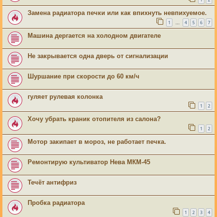
Замена радиатора печки или как впихнуть невпихуемое.
1
4
5
6
7
…
Машина дергается на холодном двигателе
Не закрывается одна дверь от сигнализации
Шуршание при скорости до 60 км/ч
гуляет рулевая колонка
1
2
Хочу убрать краник отопителя из салона?
1
2
Мотор закипает в мороз, не работает печка.
Ремонтирую культиватор Нева МКМ-45
Течёт антифриз
Пробка радиатора
1
2
3
4