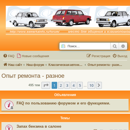
Поиск
Ра
FAQ
Новые сообщения
Р
е
г
и
с
т
р
а
ц
и
я
Выход
Наш сайт
Наш форум
Классическая автомастерская
Опыт ремонта - разное
Опыт ремонта - разное
Страница
1
из
10
1
2
3
4
5
10
След.
495 тем
…
Объявления
FAQ по пользованию форумом и его функциями.
Темы
Запах бензина в салоне