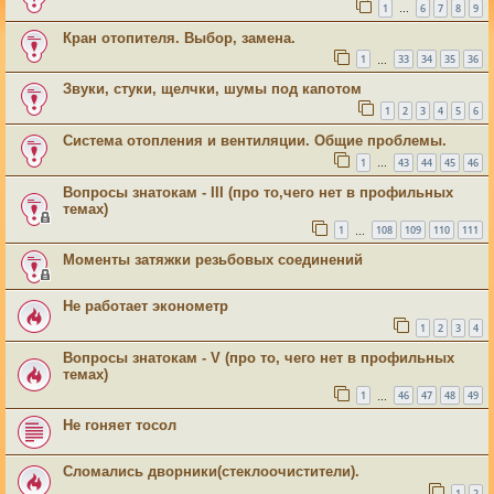
1
6
7
8
9
…
Кран отопителя. Выбор, замена.
1
33
34
35
36
…
Звуки, стуки, щелчки, шумы под капотом
1
2
3
4
5
6
Система отопления и вентиляции. Общие проблемы.
1
43
44
45
46
…
Вопросы знатокам - III (про то,чего нет в профильных
темах)
1
108
109
110
111
…
Моменты затяжки резьбовых соединений
Не работает эконометр
1
2
3
4
Вопросы знатокам - V (про то, чего нет в профильных
темах)
1
46
47
48
49
…
Не гоняет тосол
Сломались дворники(стеклоочистители).
1
2