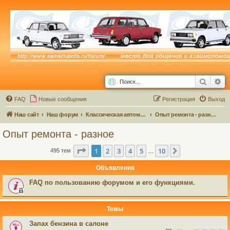
Поиск
Ра
FAQ
Новые сообщения
Р
е
г
и
с
т
р
а
ц
и
я
Выход
Наш сайт
Наш форум
Классическая автомастерская
Опыт ремонта - разное
Опыт ремонта - разное
Страница
1
из
10
1
2
3
4
5
10
След.
495 тем
…
Объявления
FAQ по пользованию форумом и его функциями.
Темы
Запах бензина в салоне