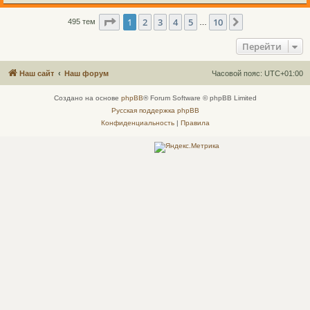
Страница
1
из
10
1
2
3
4
5
10
След.
495 тем
…
Перейти
Наш сайт
Наш форум
Часовой пояс:
UTC+01:00
Создано на основе
phpBB
® Forum Software © phpBB Limited
Русская поддержка phpBB
Конфиденциальность
|
Правила