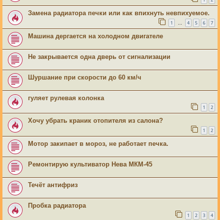
Замена радиатора печки или как впихнуть невпихуемое.
1
4
5
6
7
…
Машина дергается на холодном двигателе
Не закрывается одна дверь от сигнализации
Шуршание при скорости до 60 км/ч
гуляет рулевая колонка
1
2
Хочу убрать краник отопителя из салона?
1
2
Мотор закипает в мороз, не работает печка.
Ремонтирую культиватор Нева МКМ-45
Течёт антифриз
Пробка радиатора
1
2
3
4