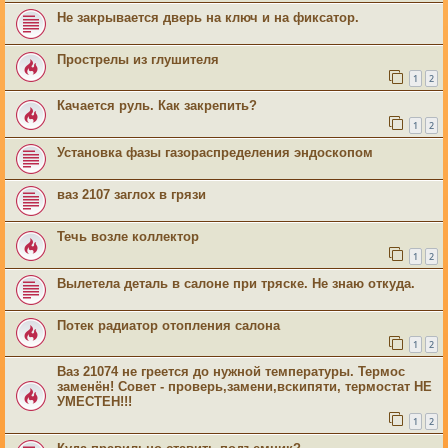
Не закрывается дверь на ключ и на фиксатор.
Прострелы из глушителя
1
2
Качается руль. Как закрепить?
1
2
Установка фазы газораспределения эндоскопом
ваз 2107 заглох в грязи
Течь возле коллектор
1
2
Вылетела деталь в салоне при тряске. Не знаю откуда.
Потек радиатор отопления салона
1
2
Ваз 21074 не греется до нужной температуры. Термос
заменён! Совет - проверь,замени,вскипяти, термостат НЕ
УМЕСТЕН!!!
1
2