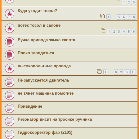
1
2
3
Куда уходит тосол?
1
5
6
7
8
…
потек тосол в салоне
1
2
3
4
5
6
Ручка привода замка капота
Плохо заводиться
высоковольтные провода
1
8
9
10
11
…
Не запускается двигатель
не тянет машинка помогите
Привидение
Резонатор висит на тросике ручника
Гидрокорректор фар (2105)