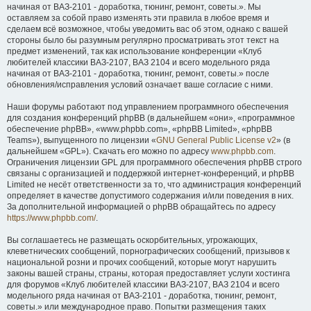
начиная от ВАЗ-2101 - доработка, тюнинг, ремонт, советы.». Мы
оставляем за собой право изменять эти правила в любое время и
сделаем всё возможное, чтобы уведомить вас об этом, однако с вашей
стороны было бы разумным регулярно просматривать этот текст на
предмет изменений, так как использование конференции «Клуб
любителей классики ВАЗ-2107, ВАЗ 2104 и всего модельного ряда
начиная от ВАЗ-2101 - доработка, тюнинг, ремонт, советы.» после
обновления/исправления условий означает ваше согласие с ними.
Наши форумы работают под управлением программного обеспечения
для создания конференций phpBB (в дальнейшем «они», «программное
обеспечение phpBB», «www.phpbb.com», «phpBB Limited», «phpBB
Teams»), выпущенного по лицензии «
GNU General Public License v2
» (в
дальнейшем «GPL»). Скачать его можно по адресу
www.phpbb.com
.
Ограничения лицензии GPL для программного обеспечения phpBB строго
связаны с организацией и поддержкой интернет-конференций, и phpBB
Limited не несёт ответственности за то, что администрация конференций
определяет в качестве допустимого содержания и/или поведения в них.
За дополнительной информацией о phpBB обращайтесь по адресу
https://www.phpbb.com/
.
Вы соглашаетесь не размещать оскорбительных, угрожающих,
клеветнических сообщений, порнографических сообщений, призывов к
национальной розни и прочих сообщений, которые могут нарушить
законы вашей страны, страны, которая предоставляет услуги хостинга
для форумов «Клуб любителей классики ВАЗ-2107, ВАЗ 2104 и всего
модельного ряда начиная от ВАЗ-2101 - доработка, тюнинг, ремонт,
советы.» или международное право. Попытки размещения таких