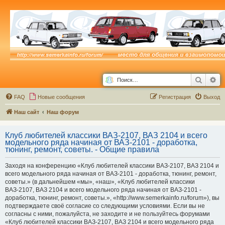
Поиск
Ра
FAQ
Новые сообщения
Р
е
г
и
с
т
р
а
ц
и
я
Выход
Наш сайт
Наш форум
Клуб любителей классики ВАЗ-2107, ВАЗ 2104 и всего
модельного ряда начиная от ВАЗ-2101 - доработка,
тюнинг, ремонт, советы. - Общие правила
Заходя на конференцию «Клуб любителей классики ВАЗ-2107, ВАЗ 2104 и
всего модельного ряда начиная от ВАЗ-2101 - доработка, тюнинг, ремонт,
советы.» (в дальнейшем «мы», «наш», «Клуб любителей классики
ВАЗ-2107, ВАЗ 2104 и всего модельного ряда начиная от ВАЗ-2101 -
доработка, тюнинг, ремонт, советы.», «http://www.semerkainfo.ru/forum»), вы
подтверждаете своё согласие со следующими условиями. Если вы не
согласны с ними, пожалуйста, не заходите и не пользуйтесь форумами
«Клуб любителей классики ВАЗ-2107, ВАЗ 2104 и всего модельного ряда