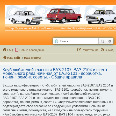
Поиск
Ра
FAQ
Новые сообщения
Р
е
г
и
с
т
р
а
ц
и
я
Выход
Наш сайт
Наш форум
Клуб любителей классики ВАЗ-2107, ВАЗ 2104 и всего
модельного ряда начиная от ВАЗ-2101 - доработка,
тюнинг, ремонт, советы. - Общие правила
Заходя на конференцию «Клуб любителей классики ВАЗ-2107, ВАЗ 2104 и
всего модельного ряда начиная от ВАЗ-2101 - доработка, тюнинг, ремонт,
советы.» (в дальнейшем «мы», «наш», «Клуб любителей классики
ВАЗ-2107, ВАЗ 2104 и всего модельного ряда начиная от ВАЗ-2101 -
доработка, тюнинг, ремонт, советы.», «http://www.semerkainfo.ru/forum»), вы
подтверждаете своё согласие со следующими условиями. Если вы не
согласны с ними, пожалуйста, не заходите и не пользуйтесь форумами
«Клуб любителей классики ВАЗ-2107, ВАЗ 2104 и всего модельного ряда