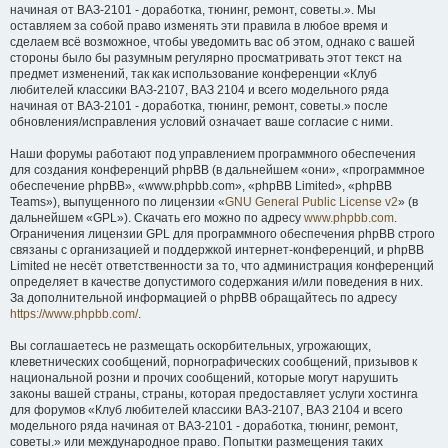
начиная от ВАЗ-2101 - доработка, тюнинг, ремонт, советы.». Мы
оставляем за собой право изменять эти правила в любое время и
сделаем всё возможное, чтобы уведомить вас об этом, однако с вашей
стороны было бы разумным регулярно просматривать этот текст на
предмет изменений, так как использование конференции «Клуб
любителей классики ВАЗ-2107, ВАЗ 2104 и всего модельного ряда
начиная от ВАЗ-2101 - доработка, тюнинг, ремонт, советы.» после
обновления/исправления условий означает ваше согласие с ними.
Наши форумы работают под управлением программного обеспечения
для создания конференций phpBB (в дальнейшем «они», «программное
обеспечение phpBB», «www.phpbb.com», «phpBB Limited», «phpBB
Teams»), выпущенного по лицензии «
GNU General Public License v2
» (в
дальнейшем «GPL»). Скачать его можно по адресу
www.phpbb.com
.
Ограничения лицензии GPL для программного обеспечения phpBB строго
связаны с организацией и поддержкой интернет-конференций, и phpBB
Limited не несёт ответственности за то, что администрация конференций
определяет в качестве допустимого содержания и/или поведения в них.
За дополнительной информацией о phpBB обращайтесь по адресу
https://www.phpbb.com/
.
Вы соглашаетесь не размещать оскорбительных, угрожающих,
клеветнических сообщений, порнографических сообщений, призывов к
национальной розни и прочих сообщений, которые могут нарушить
законы вашей страны, страны, которая предоставляет услуги хостинга
для форумов «Клуб любителей классики ВАЗ-2107, ВАЗ 2104 и всего
модельного ряда начиная от ВАЗ-2101 - доработка, тюнинг, ремонт,
советы.» или международное право. Попытки размещения таких