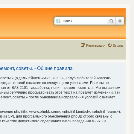
Поиск
Расш
Р
е
г
и
с
т
р
а
ц
и
я
Выход
ремонт, советы. - Общие правила
 советы.» (в дальнейшем «мы», «наш», «Клуб любителей классики
дтверждаете своё согласие со следующими условиями. Если вы не
ая от ВАЗ-2101 - доработка, тюнинг, ремонт, советы.». Мы оставляем
мным регулярно просматривать этот текст на предмет изменений, так
 ремонт, советы.» после обновления/исправления условий означает
чение phpBB», «www.phpbb.com», «phpBB Limited», «phpBB Teams»),
нзии GPL для программного обеспечения phpBB строго связаны с
 качестве допустимого содержания и/или поведения в них. За