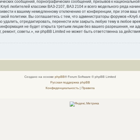
ических сообщений, порнографических сообщений, призывов к национальной
Клуб любителей классики ВАЗ-2107, ВАЗ 2104 и всего модельного ряда начина
ивести к вашему немедленному отключению от конференции, при этом ваш пр
акой политики. Вы соглашаетесь с тем, что администраторы форумов «Клуб л
во удалить, отредактировать, перенести или закрыть любую тему в любое врем
а информация не будет открыта третьим лицам без вашего разрешения, ни а
, ремонт, советы.», ни phpBB Limited не может быть ответственна за действи
Создано на основе
phpBB
® Forum Software © phpBB Limited
Русская поддержка phpBB
Конфиденциальность
|
Правила