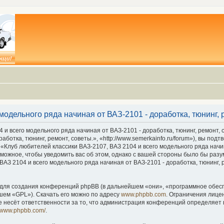
модельного ряда начиная от ВАЗ-2101 - доработка, тюнинг, 
и всего модельного ряда начиная от ВАЗ-2101 - доработка, тюнинг, ремонт,
аботка, тюнинг, ремонт, советы.», «http://www.semerkainfo.ru/forum»), вы по
«Клуб любителей классики ВАЗ-2107, ВАЗ 2104 и всего модельного ряда начин
зможное, чтобы уведомить вас об этом, однако с вашей стороны было бы разу
АЗ 2104 и всего модельного ряда начиная от ВАЗ-2101 - доработка, тюнинг,
ля создания конференций phpBB (в дальнейшем «они», «программное обеспе
шем «GPL»). Скачать его можно по адресу
www.phpbb.com
. Ограничения лице
 несёт ответственности за то, что администрация конференций определяет в
//www.phpbb.com/
.