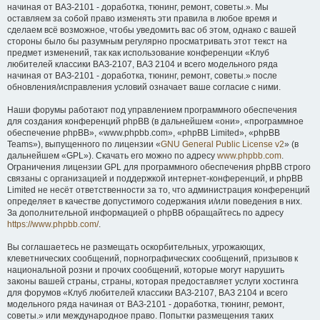
начиная от ВАЗ-2101 - доработка, тюнинг, ремонт, советы.». Мы
оставляем за собой право изменять эти правила в любое время и
сделаем всё возможное, чтобы уведомить вас об этом, однако с вашей
стороны было бы разумным регулярно просматривать этот текст на
предмет изменений, так как использование конференции «Клуб
любителей классики ВАЗ-2107, ВАЗ 2104 и всего модельного ряда
начиная от ВАЗ-2101 - доработка, тюнинг, ремонт, советы.» после
обновления/исправления условий означает ваше согласие с ними.
Наши форумы работают под управлением программного обеспечения
для создания конференций phpBB (в дальнейшем «они», «программное
обеспечение phpBB», «www.phpbb.com», «phpBB Limited», «phpBB
Teams»), выпущенного по лицензии «
GNU General Public License v2
» (в
дальнейшем «GPL»). Скачать его можно по адресу
www.phpbb.com
.
Ограничения лицензии GPL для программного обеспечения phpBB строго
связаны с организацией и поддержкой интернет-конференций, и phpBB
Limited не несёт ответственности за то, что администрация конференций
определяет в качестве допустимого содержания и/или поведения в них.
За дополнительной информацией о phpBB обращайтесь по адресу
https://www.phpbb.com/
.
Вы соглашаетесь не размещать оскорбительных, угрожающих,
клеветнических сообщений, порнографических сообщений, призывов к
национальной розни и прочих сообщений, которые могут нарушить
законы вашей страны, страны, которая предоставляет услуги хостинга
для форумов «Клуб любителей классики ВАЗ-2107, ВАЗ 2104 и всего
модельного ряда начиная от ВАЗ-2101 - доработка, тюнинг, ремонт,
советы.» или международное право. Попытки размещения таких