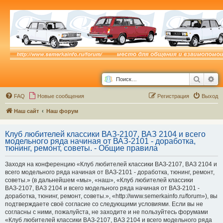
Поиск
Ра
FAQ
Новые сообщения
Р
е
г
и
с
т
р
а
ц
и
я
Выход
Наш сайт
Наш форум
Клуб любителей классики ВАЗ-2107, ВАЗ 2104 и всего
модельного ряда начиная от ВАЗ-2101 - доработка,
тюнинг, ремонт, советы. - Общие правила
Заходя на конференцию «Клуб любителей классики ВАЗ-2107, ВАЗ 2104 и
всего модельного ряда начиная от ВАЗ-2101 - доработка, тюнинг, ремонт,
советы.» (в дальнейшем «мы», «наш», «Клуб любителей классики
ВАЗ-2107, ВАЗ 2104 и всего модельного ряда начиная от ВАЗ-2101 -
доработка, тюнинг, ремонт, советы.», «http://www.semerkainfo.ru/forum»), вы
подтверждаете своё согласие со следующими условиями. Если вы не
согласны с ними, пожалуйста, не заходите и не пользуйтесь форумами
«Клуб любителей классики ВАЗ-2107, ВАЗ 2104 и всего модельного ряда