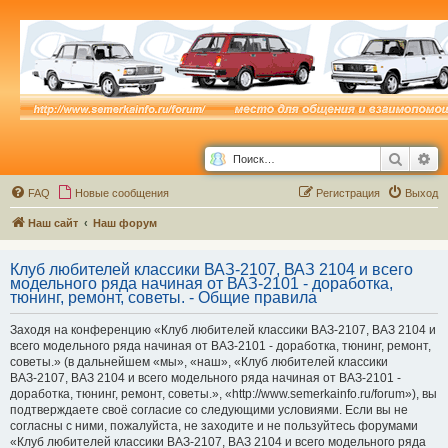
Поиск
Ра
FAQ
Новые сообщения
Р
е
г
и
с
т
р
а
ц
и
я
Выход
Наш сайт
Наш форум
Клуб любителей классики ВАЗ-2107, ВАЗ 2104 и всего
модельного ряда начиная от ВАЗ-2101 - доработка,
тюнинг, ремонт, советы. - Общие правила
Заходя на конференцию «Клуб любителей классики ВАЗ-2107, ВАЗ 2104 и
всего модельного ряда начиная от ВАЗ-2101 - доработка, тюнинг, ремонт,
советы.» (в дальнейшем «мы», «наш», «Клуб любителей классики
ВАЗ-2107, ВАЗ 2104 и всего модельного ряда начиная от ВАЗ-2101 -
доработка, тюнинг, ремонт, советы.», «http://www.semerkainfo.ru/forum»), вы
подтверждаете своё согласие со следующими условиями. Если вы не
согласны с ними, пожалуйста, не заходите и не пользуйтесь форумами
«Клуб любителей классики ВАЗ-2107, ВАЗ 2104 и всего модельного ряда