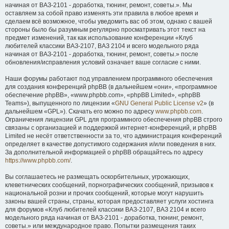
начиная от ВАЗ-2101 - доработка, тюнинг, ремонт, советы.». Мы
оставляем за собой право изменять эти правила в любое время и
сделаем всё возможное, чтобы уведомить вас об этом, однако с вашей
стороны было бы разумным регулярно просматривать этот текст на
предмет изменений, так как использование конференции «Клуб
любителей классики ВАЗ-2107, ВАЗ 2104 и всего модельного ряда
начиная от ВАЗ-2101 - доработка, тюнинг, ремонт, советы.» после
обновления/исправления условий означает ваше согласие с ними.
Наши форумы работают под управлением программного обеспечения
для создания конференций phpBB (в дальнейшем «они», «программное
обеспечение phpBB», «www.phpbb.com», «phpBB Limited», «phpBB
Teams»), выпущенного по лицензии «
GNU General Public License v2
» (в
дальнейшем «GPL»). Скачать его можно по адресу
www.phpbb.com
.
Ограничения лицензии GPL для программного обеспечения phpBB строго
связаны с организацией и поддержкой интернет-конференций, и phpBB
Limited не несёт ответственности за то, что администрация конференций
определяет в качестве допустимого содержания и/или поведения в них.
За дополнительной информацией о phpBB обращайтесь по адресу
https://www.phpbb.com/
.
Вы соглашаетесь не размещать оскорбительных, угрожающих,
клеветнических сообщений, порнографических сообщений, призывов к
национальной розни и прочих сообщений, которые могут нарушить
законы вашей страны, страны, которая предоставляет услуги хостинга
для форумов «Клуб любителей классики ВАЗ-2107, ВАЗ 2104 и всего
модельного ряда начиная от ВАЗ-2101 - доработка, тюнинг, ремонт,
советы.» или международное право. Попытки размещения таких