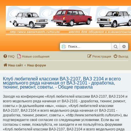
Поиск
Ра
FAQ
Новые сообщения
Р
е
г
и
с
т
р
а
ц
и
я
Выход
Наш сайт
Наш форум
Клуб любителей классики ВАЗ-2107, ВАЗ 2104 и всего
модельного ряда начиная от ВАЗ-2101 - доработка,
тюнинг, ремонт, советы. - Общие правила
Заходя на конференцию «Клуб любителей классики ВАЗ-2107, ВАЗ 2104 и
всего модельного ряда начиная от ВАЗ-2101 - доработка, тюнинг, ремонт,
советы.» (в дальнейшем «мы», «наш», «Клуб любителей классики
ВАЗ-2107, ВАЗ 2104 и всего модельного ряда начиная от ВАЗ-2101 -
доработка, тюнинг, ремонт, советы.», «http://www.semerkainfo.ru/forum»), вы
подтверждаете своё согласие со следующими условиями. Если вы не
согласны с ними, пожалуйста, не заходите и не пользуйтесь форумами
«Клуб любителей классики ВАЗ-2107, ВАЗ 2104 и всего модельного ряда