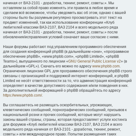
начиная от ВАЗ-2101 - доработка, тюнинг, ремонт, советы.». Мы
оставляем за собой право изменять эти правила в любое время и
сделаем всё возможное, чтобы уведомить вас об этом, однако с вашей
стороны было бы разумным регулярно просматривать этот текст на
предмет изменений, так как использование конференции «Клуб
любителей классики ВАЗ-2107, ВАЗ 2104 и всего модельного ряда
начиная от ВАЗ-2101 - доработка, тюнинг, ремонт, советы.» после
обновления/исправления условий означает ваше согласие с ними.
Наши форумы работают под управлением программного обеспечения
для создания конференций phpBB (в дальнейшем «они», «программное
обеспечение phpBB», «www.phpbb.com», «phpBB Limited», «phpBB
Teams»), выпущенного по лицензии «
GNU General Public License v2
» (в
дальнейшем «GPL»). Скачать его можно по адресу
www.phpbb.com
.
Ограничения лицензии GPL для программного обеспечения phpBB строго
связаны с организацией и поддержкой интернет-конференций, и phpBB
Limited не несёт ответственности за то, что администрация конференций
определяет в качестве допустимого содержания и/или поведения в них.
За дополнительной информацией о phpBB обращайтесь по адресу
https://www.phpbb.com/
.
Вы соглашаетесь не размещать оскорбительных, угрожающих,
клеветнических сообщений, порнографических сообщений, призывов к
национальной розни и прочих сообщений, которые могут нарушить
законы вашей страны, страны, которая предоставляет услуги хостинга
для форумов «Клуб любителей классики ВАЗ-2107, ВАЗ 2104 и всего
модельного ряда начиная от ВАЗ-2101 - доработка, тюнинг, ремонт,
советы.» или международное право. Попытки размещения таких