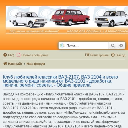
Поиск
Ра
FAQ
Новые сообщения
Р
е
г
и
с
т
р
а
ц
и
я
Выход
Наш сайт
Наш форум
Клуб любителей классики ВАЗ-2107, ВАЗ 2104 и всего
модельного ряда начиная от ВАЗ-2101 - доработка,
тюнинг, ремонт, советы. - Общие правила
Заходя на конференцию «Клуб любителей классики ВАЗ-2107, ВАЗ 2104 и
всего модельного ряда начиная от ВАЗ-2101 - доработка, тюнинг, ремонт,
советы.» (в дальнейшем «мы», «наш», «Клуб любителей классики
ВАЗ-2107, ВАЗ 2104 и всего модельного ряда начиная от ВАЗ-2101 -
доработка, тюнинг, ремонт, советы.», «http://www.semerkainfo.ru/forum»), вы
подтверждаете своё согласие со следующими условиями. Если вы не
согласны с ними, пожалуйста, не заходите и не пользуйтесь форумами
«Клуб любителей классики ВАЗ-2107, ВАЗ 2104 и всего модельного ряда