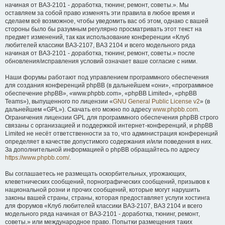
начиная от ВАЗ-2101 - доработка, тюнинг, ремонт, советы.». Мы
оставляем за собой право изменять эти правила в любое время и
сделаем всё возможное, чтобы уведомить вас об этом, однако с вашей
стороны было бы разумным регулярно просматривать этот текст на
предмет изменений, так как использование конференции «Клуб
любителей классики ВАЗ-2107, ВАЗ 2104 и всего модельного ряда
начиная от ВАЗ-2101 - доработка, тюнинг, ремонт, советы.» после
обновления/исправления условий означает ваше согласие с ними.
Наши форумы работают под управлением программного обеспечения
для создания конференций phpBB (в дальнейшем «они», «программное
обеспечение phpBB», «www.phpbb.com», «phpBB Limited», «phpBB
Teams»), выпущенного по лицензии «
GNU General Public License v2
» (в
дальнейшем «GPL»). Скачать его можно по адресу
www.phpbb.com
.
Ограничения лицензии GPL для программного обеспечения phpBB строго
связаны с организацией и поддержкой интернет-конференций, и phpBB
Limited не несёт ответственности за то, что администрация конференций
определяет в качестве допустимого содержания и/или поведения в них.
За дополнительной информацией о phpBB обращайтесь по адресу
https://www.phpbb.com/
.
Вы соглашаетесь не размещать оскорбительных, угрожающих,
клеветнических сообщений, порнографических сообщений, призывов к
национальной розни и прочих сообщений, которые могут нарушить
законы вашей страны, страны, которая предоставляет услуги хостинга
для форумов «Клуб любителей классики ВАЗ-2107, ВАЗ 2104 и всего
модельного ряда начиная от ВАЗ-2101 - доработка, тюнинг, ремонт,
советы.» или международное право. Попытки размещения таких