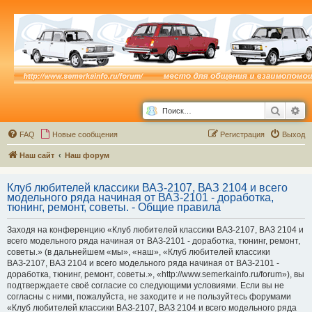
Поиск
Ра
FAQ
Новые сообщения
Р
е
г
и
с
т
р
а
ц
и
я
Выход
Наш сайт
Наш форум
Клуб любителей классики ВАЗ-2107, ВАЗ 2104 и всего
модельного ряда начиная от ВАЗ-2101 - доработка,
тюнинг, ремонт, советы. - Общие правила
Заходя на конференцию «Клуб любителей классики ВАЗ-2107, ВАЗ 2104 и
всего модельного ряда начиная от ВАЗ-2101 - доработка, тюнинг, ремонт,
советы.» (в дальнейшем «мы», «наш», «Клуб любителей классики
ВАЗ-2107, ВАЗ 2104 и всего модельного ряда начиная от ВАЗ-2101 -
доработка, тюнинг, ремонт, советы.», «http://www.semerkainfo.ru/forum»), вы
подтверждаете своё согласие со следующими условиями. Если вы не
согласны с ними, пожалуйста, не заходите и не пользуйтесь форумами
«Клуб любителей классики ВАЗ-2107, ВАЗ 2104 и всего модельного ряда