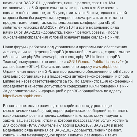
начиная от ВАЗ-2101 - доработка, тюнинг, ремонт, советы.». Мы
оставляем за собой право изменять эти правила в любое время и
сделаем всё возможное, чтобы уведомить вас об этом, однако с вашей
стороны было бы разумным регулярно просматривать этот текст на
предмет изменений, так как использование конференции «Клуб
любителей классики ВАЗ-2107, ВАЗ 2104 и всего модельного ряда
начиная от ВАЗ-2101 - доработка, тюнинг, ремонт, советы.» после
обновления/исправления условий означает ваше согласие с ними.
Наши форумы работают под управлением программного обеспечения
для создания конференций phpBB (в дальнейшем «они», «программное
обеспечение phpBB», «www.phpbb.com», «phpBB Limited», «phpBB
Teams»), выпущенного по лицензии «
GNU General Public License v2
» (в
дальнейшем «GPL»). Скачать его можно по адресу
www.phpbb.com
.
Ограничения лицензии GPL для программного обеспечения phpBB строго
связаны с организацией и поддержкой интернет-конференций, и phpBB
Limited не несёт ответственности за то, что администрация конференций
определяет в качестве допустимого содержания и/или поведения в них.
За дополнительной информацией о phpBB обращайтесь по адресу
https://www.phpbb.com/
.
Вы соглашаетесь не размещать оскорбительных, угрожающих,
клеветнических сообщений, порнографических сообщений, призывов к
национальной розни и прочих сообщений, которые могут нарушить
законы вашей страны, страны, которая предоставляет услуги хостинга
для форумов «Клуб любителей классики ВАЗ-2107, ВАЗ 2104 и всего
модельного ряда начиная от ВАЗ-2101 - доработка, тюнинг, ремонт,
советы.» или международное право. Попытки размещения таких