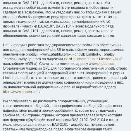
начиная от ВАЗ-2101 - доработка, тюнинг, ремонт, советы.». Мы
оставляем за собой право изменять эти правила в любое время и
сделаем всё возможное, чтобы уведомить вас об этом, однако с вашей
стороны было бы разумным регулярно просматривать этот текст на
предмет изменений, так как использование конференции «Клуб
любителей классики ВАЗ-2107, ВАЗ 2104 и всего модельного ряда
начиная от ВАЗ-2101 - доработка, тюнинг, ремонт, советы.» после
обновления/исправления условий означает ваше согласие с ними.
Наши форумы работают под управлением программного обеспечения
для создания конференций phpBB (в дальнейшем «они», «программное
обеспечение phpBB», «www.phpbb.com», «phpBB Limited», «phpBB
Teams»), выпущенного по лицензии «
GNU General Public License v2
» (в
дальнейшем «GPL»). Скачать его можно по адресу
www.phpbb.com
.
Ограничения лицензии GPL для программного обеспечения phpBB строго
связаны с организацией и поддержкой интернет-конференций, и phpBB
Limited не несёт ответственности за то, что администрация конференций
определяет в качестве допустимого содержания и/или поведения в них.
За дополнительной информацией о phpBB обращайтесь по адресу
https://www.phpbb.com/
.
Вы соглашаетесь не размещать оскорбительных, угрожающих,
клеветнических сообщений, порнографических сообщений, призывов к
национальной розни и прочих сообщений, которые могут нарушить
законы вашей страны, страны, которая предоставляет услуги хостинга
для форумов «Клуб любителей классики ВАЗ-2107, ВАЗ 2104 и всего
модельного ряда начиная от ВАЗ-2101 - доработка, тюнинг, ремонт,
советы.» или международное право. Попытки размещения таких