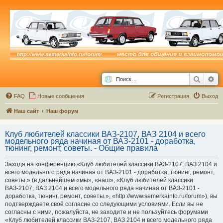
Поиск
Ра
FAQ
Новые сообщения
Р
е
г
и
с
т
р
а
ц
и
я
Выход
Наш сайт
Наш форум
Клуб любителей классики ВАЗ-2107, ВАЗ 2104 и всего
модельного ряда начиная от ВАЗ-2101 - доработка,
тюнинг, ремонт, советы. - Общие правила
Заходя на конференцию «Клуб любителей классики ВАЗ-2107, ВАЗ 2104 и
всего модельного ряда начиная от ВАЗ-2101 - доработка, тюнинг, ремонт,
советы.» (в дальнейшем «мы», «наш», «Клуб любителей классики
ВАЗ-2107, ВАЗ 2104 и всего модельного ряда начиная от ВАЗ-2101 -
доработка, тюнинг, ремонт, советы.», «http://www.semerkainfo.ru/forum»), вы
подтверждаете своё согласие со следующими условиями. Если вы не
согласны с ними, пожалуйста, не заходите и не пользуйтесь форумами
«Клуб любителей классики ВАЗ-2107, ВАЗ 2104 и всего модельного ряда