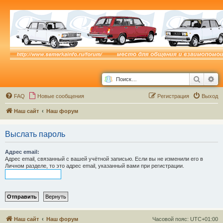
Поиск
Ра
FAQ
Новые сообщения
Р
е
г
и
с
т
р
а
ц
и
я
Выход
Наш сайт
Наш форум
Выслать пароль
Адрес email:
Адрес email, связанный с вашей учётной записью. Если вы не изменили его в
Личном разделе, то это адрес email, указанный вами при регистрации.
Наш сайт
Наш форум
Часовой пояс:
UTC+01:00