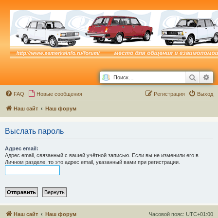
Поиск
Ра
FAQ
Новые сообщения
Р
е
г
и
с
т
р
а
ц
и
я
Выход
Наш сайт
Наш форум
Выслать пароль
Адрес email:
Адрес email, связанный с вашей учётной записью. Если вы не изменили его в
Личном разделе, то это адрес email, указанный вами при регистрации.
Наш сайт
Наш форум
Часовой пояс:
UTC+01:00