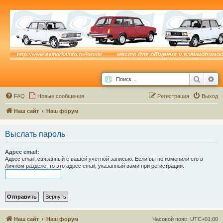
Поиск
Ра
FAQ
Новые сообщения
Р
е
г
и
с
т
р
а
ц
и
я
Выход
Наш сайт
Наш форум
Выслать пароль
Адрес email:
Адрес email, связанный с вашей учётной записью. Если вы не изменили его в
Личном разделе, то это адрес email, указанный вами при регистрации.
Наш сайт
Наш форум
Часовой пояс:
UTC+01:00