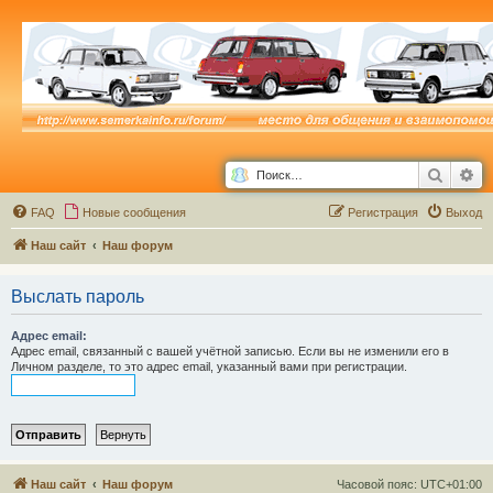
Поиск
Ра
FAQ
Новые сообщения
Р
е
г
и
с
т
р
а
ц
и
я
Выход
Наш сайт
Наш форум
Выслать пароль
Адрес email:
Адрес email, связанный с вашей учётной записью. Если вы не изменили его в
Личном разделе, то это адрес email, указанный вами при регистрации.
Наш сайт
Наш форум
Часовой пояс:
UTC+01:00