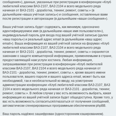
сообщения»), данные, указанные при регистрации в конференции «Клуб
любителей классики ВАЗ-2107, ВАЗ 2104 и всего модельного ряда
начиная от ВАЗ-2101 - доработка, тюнинг, ремонт, советы.» (в
дальнейшем «ваша учётная запись») и сообщения, оставленные вами
после регистрации и авторизации (в дальнейшем «ваши сообщения»).
Ваша учётная запись будет содержать, как минимум, однозначно
идентифицируемое имя (в дальнейшем «ваше имя пользователя»),
индивидуальный пароль для входа под вашей учётной записью (далее
«ваш пароль») и реальный адрес email (в дальнейшем «ваш адрес
email»). Ваша информация из вашей учётной записи на форумах «Клуб
любителей классики ВАЗ-2107, ВАЗ 2104 и всего модельного ряда
начиная от ВАЗ-2101 - доработка, тюнинг, ремонт, советы.» охраняется
законами о защите компьютерной информации, применяемыми в стране,
предоставляющей нам услуги хостинга. Любая информация,
запрашиваемая при регистрации в конференции «Клуб любителей
классики ВАЗ-2107, ВАЗ 2104 и всего модельного ряда начиная от
ВАЗ-2101 - доработка, тюнинг, ремонт, советы.», кроме вашего имени
пользователя, вашего пароля и вашего адреса email, может быть как
необходимой, так и необязательной ко вводу, на усмотрение
администрации конференции «Клуб любителей классики ВАЗ-2107, ВАЗ
2104 и всего модельного ряда начиная от ВАЗ-2101 - доработка, тюнинг,
ремонт, советы.». В любом случае у вас есть возможность выбрать, какая
информация из вашей учётной записи будет общедоступна. Кроме того, у
вас есть возможность согласиться/отказаться от получения сообщений,
автоматически сгенерированных программным обеспечением phpBB.
Ваш пароль надёжно зашифрован (односторонним хэшированием).