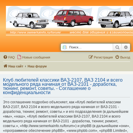
Поиск
Ра
FAQ
Новые сообщения
Р
е
г
и
с
т
р
а
ц
и
я
Выход
Наш сайт
Наш форум
Клуб любителей классики ВАЗ-2107, ВАЗ 2104 и всего
модельного ряда начиная от ВАЗ-2101 - доработка,
тюнинг, ремонт, советы. - Соглашение о
конфиденциальности
Это соглашение подробно объясняет, как «Клуб любителей классики
ВАЗ-2107, ВАЗ 2104 и всего модельного ряда начиная от ВАЗ-2101 -
доработка, тюнинг, ремонт, советы.» и его подразделения (в дальнейшем
«мы», «наш», «Клуб любителей классики ВАЗ-2107, ВАЗ 2104 и всего
модельного ряда начиная от ВАЗ-2101 - доработка, тюнинг, ремонт,
советы.», «http://www.semerkainfo.ru/forum») и phpBB (в дальнейшем «они»,
«программное обеспечение phpBB», «www.phpbb.com», «phpBB Limited»,