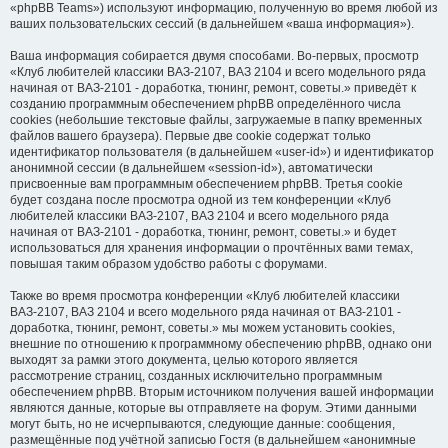
«phpBB Teams») используют информацию, полученную во время любой из
ваших пользовательских сессий (в дальнейшем «ваша информация»).
Ваша информация собирается двумя способами. Во-первых, просмотр
«Клуб любителей классики ВАЗ-2107, ВАЗ 2104 и всего модельного ряда
начиная от ВАЗ-2101 - доработка, тюнинг, ремонт, советы.» приведёт к
созданию программным обеспечением phpBB определённого числа
cookies (небольшие текстовые файлы, загружаемые в папку временных
файлов вашего браузера). Первые две cookie содержат только
идентификатор пользователя (в дальнейшем «user-id») и идентификатор
анонимной сессии (в дальнейшем «session-id»), автоматически
присвоенные вам программным обеспечением phpBB. Третья cookie
будет создана после просмотра одной из тем конференции «Клуб
любителей классики ВАЗ-2107, ВАЗ 2104 и всего модельного ряда
начиная от ВАЗ-2101 - доработка, тюнинг, ремонт, советы.» и будет
использоваться для хранения информации о прочтённых вами темах,
повышая таким образом удобство работы с форумами.
Также во время просмотра конференции «Клуб любителей классики
ВАЗ-2107, ВАЗ 2104 и всего модельного ряда начиная от ВАЗ-2101 -
доработка, тюнинг, ремонт, советы.» мы можем установить cookies,
внешние по отношению к программному обеспечению phpBB, однако они
выходят за рамки этого документа, целью которого является
рассмотрение страниц, созданных исключительно программным
обеспечением phpBB. Вторым источником получения вашей информации
являются данные, которые вы отправляете на форум. Этими данными
могут быть, но не исчерпываются, следующие данные: сообщения,
размещённые под учётной записью Гостя (в дальнейшем «анонимные