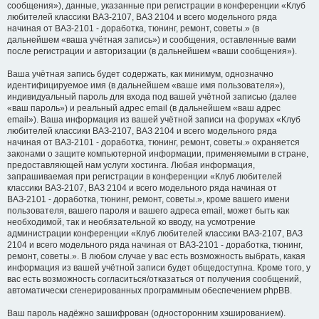
сообщения»), данные, указанные при регистрации в конференции «Клуб
любителей классики ВАЗ-2107, ВАЗ 2104 и всего модельного ряда
начиная от ВАЗ-2101 - доработка, тюнинг, ремонт, советы.» (в
дальнейшем «ваша учётная запись») и сообщения, оставленные вами
после регистрации и авторизации (в дальнейшем «ваши сообщения»).
Ваша учётная запись будет содержать, как минимум, однозначно
идентифицируемое имя (в дальнейшем «ваше имя пользователя»),
индивидуальный пароль для входа под вашей учётной записью (далее
«ваш пароль») и реальный адрес email (в дальнейшем «ваш адрес
email»). Ваша информация из вашей учётной записи на форумах «Клуб
любителей классики ВАЗ-2107, ВАЗ 2104 и всего модельного ряда
начиная от ВАЗ-2101 - доработка, тюнинг, ремонт, советы.» охраняется
законами о защите компьютерной информации, применяемыми в стране,
предоставляющей нам услуги хостинга. Любая информация,
запрашиваемая при регистрации в конференции «Клуб любителей
классики ВАЗ-2107, ВАЗ 2104 и всего модельного ряда начиная от
ВАЗ-2101 - доработка, тюнинг, ремонт, советы.», кроме вашего имени
пользователя, вашего пароля и вашего адреса email, может быть как
необходимой, так и необязательной ко вводу, на усмотрение
администрации конференции «Клуб любителей классики ВАЗ-2107, ВАЗ
2104 и всего модельного ряда начиная от ВАЗ-2101 - доработка, тюнинг,
ремонт, советы.». В любом случае у вас есть возможность выбрать, какая
информация из вашей учётной записи будет общедоступна. Кроме того, у
вас есть возможность согласиться/отказаться от получения сообщений,
автоматически сгенерированных программным обеспечением phpBB.
Ваш пароль надёжно зашифрован (односторонним хэшированием).