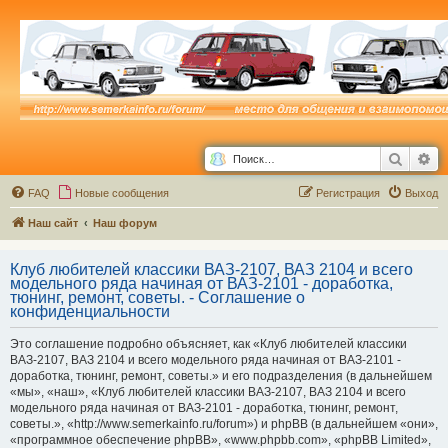
Поиск
Ра
FAQ
Новые сообщения
Р
е
г
и
с
т
р
а
ц
и
я
Выход
Наш сайт
Наш форум
Клуб любителей классики ВАЗ-2107, ВАЗ 2104 и всего
модельного ряда начиная от ВАЗ-2101 - доработка,
тюнинг, ремонт, советы. - Соглашение о
конфиденциальности
Это соглашение подробно объясняет, как «Клуб любителей классики
ВАЗ-2107, ВАЗ 2104 и всего модельного ряда начиная от ВАЗ-2101 -
доработка, тюнинг, ремонт, советы.» и его подразделения (в дальнейшем
«мы», «наш», «Клуб любителей классики ВАЗ-2107, ВАЗ 2104 и всего
модельного ряда начиная от ВАЗ-2101 - доработка, тюнинг, ремонт,
советы.», «http://www.semerkainfo.ru/forum») и phpBB (в дальнейшем «они»,
«программное обеспечение phpBB», «www.phpbb.com», «phpBB Limited»,