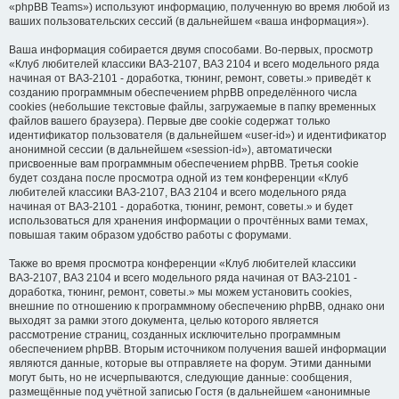
«phpBB Teams») используют информацию, полученную во время любой из
ваших пользовательских сессий (в дальнейшем «ваша информация»).
Ваша информация собирается двумя способами. Во-первых, просмотр
«Клуб любителей классики ВАЗ-2107, ВАЗ 2104 и всего модельного ряда
начиная от ВАЗ-2101 - доработка, тюнинг, ремонт, советы.» приведёт к
созданию программным обеспечением phpBB определённого числа
cookies (небольшие текстовые файлы, загружаемые в папку временных
файлов вашего браузера). Первые две cookie содержат только
идентификатор пользователя (в дальнейшем «user-id») и идентификатор
анонимной сессии (в дальнейшем «session-id»), автоматически
присвоенные вам программным обеспечением phpBB. Третья cookie
будет создана после просмотра одной из тем конференции «Клуб
любителей классики ВАЗ-2107, ВАЗ 2104 и всего модельного ряда
начиная от ВАЗ-2101 - доработка, тюнинг, ремонт, советы.» и будет
использоваться для хранения информации о прочтённых вами темах,
повышая таким образом удобство работы с форумами.
Также во время просмотра конференции «Клуб любителей классики
ВАЗ-2107, ВАЗ 2104 и всего модельного ряда начиная от ВАЗ-2101 -
доработка, тюнинг, ремонт, советы.» мы можем установить cookies,
внешние по отношению к программному обеспечению phpBB, однако они
выходят за рамки этого документа, целью которого является
рассмотрение страниц, созданных исключительно программным
обеспечением phpBB. Вторым источником получения вашей информации
являются данные, которые вы отправляете на форум. Этими данными
могут быть, но не исчерпываются, следующие данные: сообщения,
размещённые под учётной записью Гостя (в дальнейшем «анонимные