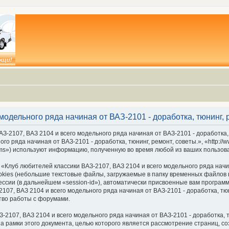
модельного ряда начиная от ВАЗ-2101 - доработка, тюнинг,
З-2107, ВАЗ 2104 и всего модельного ряда начиная от ВАЗ-2101 - доработка,
го ряда начиная от ВАЗ-2101 - доработка, тюнинг, ремонт, советы.», «http://
ms») используют информацию, полученную во время любой из ваших пользов
луб любителей классики ВАЗ-2107, ВАЗ 2104 и всего модельного ряда начина
ies (небольшие текстовые файлы, загружаемые в папку временных файлов в
ессии (в дальнейшем «session-id»), автоматически присвоенные вам програм
07, ВАЗ 2104 и всего модельного ряда начиная от ВАЗ-2101 - доработка, тюн
тво работы с форумами.
2107, ВАЗ 2104 и всего модельного ряда начиная от ВАЗ-2101 - доработка, т
а рамки этого документа, целью которого является рассмотрение страниц,