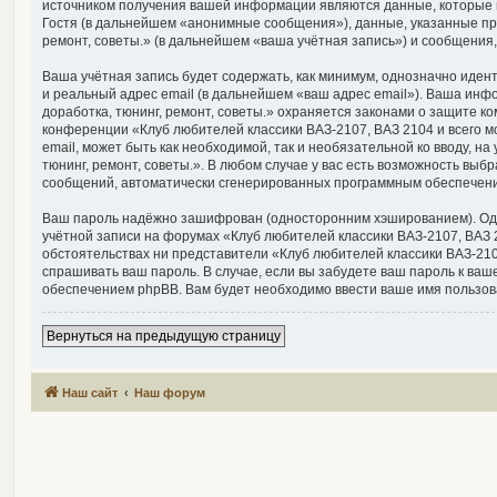
источником получения вашей информации являются данные, которые 
Гостя (в дальнейшем «анонимные сообщения»), данные, указанные при
ремонт, советы.» (в дальнейшем «ваша учётная запись») и сообщения
Ваша учётная запись будет содержать, как минимум, однозначно иде
и реальный адрес email (в дальнейшем «ваш адрес email»). Ваша инф
доработка, тюнинг, ремонт, советы.» охраняется законами о защите
конференции «Клуб любителей классики ВАЗ-2107, ВАЗ 2104 и всего мо
email, может быть как необходимой, так и необязательной ко вводу, 
тюнинг, ремонт, советы.». В любом случае у вас есть возможность выб
сообщений, автоматически сгенерированных программным обеспечен
Ваш пароль надёжно зашифрован (односторонним хэшированием). Однак
учётной записи на форумах «Клуб любителей классики ВАЗ-2107, ВАЗ 21
обстоятельствах ни представители «Клуб любителей классики ВАЗ-2107,
спрашивать ваш пароль. В случае, если вы забудете ваш пароль к в
обеспечением phpBB. Вам будет необходимо ввести ваше имя пользова
Вернуться на предыдущую страницу
Наш сайт
Наш форум