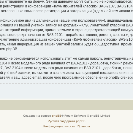
вы отправляете на форум. Этими данными могут быть, но не исчерпываются
 регистрации в конференции «Клуб любителей классики ВАЗ-2107, ВАЗ 2104 и
, оставленные вами после регистрации и авторизации (в дальнейшем «ваши 
нтифицируемое имя (в дальнейшем «ваше имя пользователя»), индивидуальны
ормация из вашей учётной записи на форумах «Клуб любителей классики ВАЗ-
 компьютерной информации, применяемыми в стране, предоставляющей нам ус
дельного ряда начиная от ВАЗ-2101 - доработка, тюнинг, ремонт, советы.», 
на усмотрение администрации конференции «Клуб любителей классики ВАЗ-2107
рать, какая информация из вашей учётной записи будет общедоступна. Кроме т
ием phpBB.
о не рекомендуется использовать этот же самый пароль, регистрируясь на 
04 и всего модельного ряда начиная от ВАЗ-2101 - доработка, тюнинг, ремонт,
 ВАЗ 2104 и всего модельного ряда начиная от ВАЗ-2101 - доработка, тюнинг,
ашей учётной записи, вы сможете воспользоваться функцией восстановления
теля и ваш адрес email, после чего программное обеспечение phpBB сгенер
Создано на основе
phpBB
® Forum Software © phpBB Limited
Русская поддержка phpBB
Конфиденциальность
|
Правила