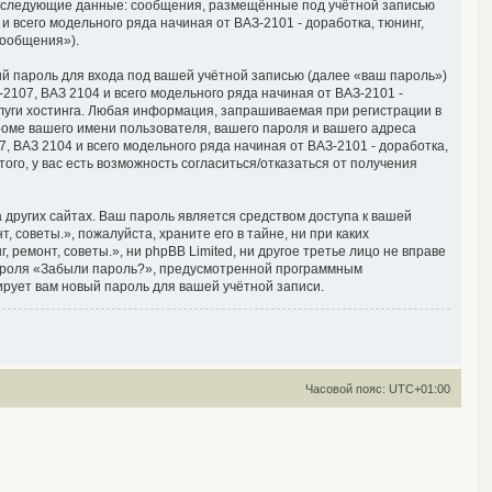
, следующие данные: сообщения, размещённые под учётной записью
 всего модельного ряда начиная от ВАЗ-2101 - доработка, тюнинг,
сообщения»).
й пароль для входа под вашей учётной записью (далее «ваш пароль»)
2107, ВАЗ 2104 и всего модельного ряда начиная от ВАЗ-2101 -
луги хостинга. Любая информация, запрашиваемая при регистрации в
кроме вашего имени пользователя, вашего пароля и вашего адреса
, ВАЗ 2104 и всего модельного ряда начиная от ВАЗ-2101 - доработка,
ого, у вас есть возможность согласиться/отказаться от получения
других сайтах. Ваш пароль является средством доступа к вашей
 советы.», пожалуйста, храните его в тайне, ни при каких
 ремонт, советы.», ни phpBB Limited, ни другое третье лицо не вправе
 пароля «Забыли пароль?», предусмотренной программным
ирует вам новый пароль для вашей учётной записи.
Часовой пояс:
UTC+01:00