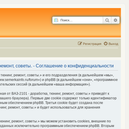
Поиск
Расш
Р
е
г
и
с
т
р
а
ц
и
я
Выход
 ремонт, советы. - Соглашение о конфиденциальности
 тюнинг, ремонт, советы.» и его подразделения (в дальнейшем «мы»,
www.semerkainfo.ru/forum») и phpBB (в дальнейшем «они», «программное
ательских сессий (в дальнейшем «ваша информация»).
я от ВАЗ-2101 - доработка, тюнинг, ремонт, советы.» приведёт к
ашего браузера). Первые две cookie содержат только идентификатор
мным обеспечением phpBB. Третья cookie будет создана после
инг, ремонт, советы.» и будет использоваться для хранения
юнинг, ремонт, советы.» мы можем установить cookies, внешние по
 созданных исключительно программным обеспечением phpBB. Вторым