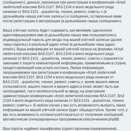
сообщения»), данные, указанные при регистрации в конференции «Клуб
любителей классики ВАЗ-2107, ВАЗ 2104 и всего модельного ряда
начиная от ВАЗ-2101 - доработка, тюнинг, ремонт, советы.» (в
дальнейшем «ваша учётная запись») и сообщения, оставленные вами
после регистрации и авторизации (в дальнейшем «ваши сообщения»).
Ваша учётная запись будет содержать, как минимум, однозначно
идентифицируемое имя (в дальнейшем «ваше имя пользователя»),
индивидуальный пароль для входа под вашей учётной записью (далее
«ваш пароль») и реальный адрес email (в дальнейшем «ваш адрес
email»). Ваша информация из вашей учётной записи на форумах «Клуб
любителей классики ВАЗ-2107, ВАЗ 2104 и всего модельного ряда
начиная от ВАЗ-2101 - доработка, тюнинг, ремонт, советы.» охраняется
законами о защите компьютерной информации, применяемыми в стране,
предоставляющей нам услуги хостинга. Любая информация,
запрашиваемая при регистрации в конференции «Клуб любителей
классики ВАЗ-2107, ВАЗ 2104 и всего модельного ряда начиная от
ВАЗ-2101 - доработка, тюнинг, ремонт, советы.», кроме вашего имени
пользователя, вашего пароля и вашего адреса email, может быть как
необходимой, так и необязательной ко вводу, на усмотрение
администрации конференции «Клуб любителей классики ВАЗ-2107, ВАЗ
2104 и всего модельного ряда начиная от ВАЗ-2101 - доработка, тюнинг,
ремонт, советы.». В любом случае у вас есть возможность выбрать, какая
информация из вашей учётной записи будет общедоступна. Кроме того, у
вас есть возможность согласиться/отказаться от получения сообщений,
автоматически сгенерированных программным обеспечением phpBB.
Ваш пароль надёжно зашифрован (односторонним хэшированием).