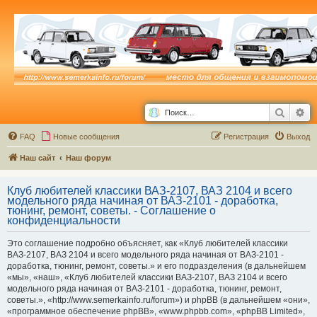
Поиск
Ра
FAQ
Новые сообщения
Р
е
г
и
с
т
р
а
ц
и
я
Выход
Наш сайт
Наш форум
Клуб любителей классики ВАЗ-2107, ВАЗ 2104 и всего
модельного ряда начиная от ВАЗ-2101 - доработка,
тюнинг, ремонт, советы. - Соглашение о
конфиденциальности
Это соглашение подробно объясняет, как «Клуб любителей классики
ВАЗ-2107, ВАЗ 2104 и всего модельного ряда начиная от ВАЗ-2101 -
доработка, тюнинг, ремонт, советы.» и его подразделения (в дальнейшем
«мы», «наш», «Клуб любителей классики ВАЗ-2107, ВАЗ 2104 и всего
модельного ряда начиная от ВАЗ-2101 - доработка, тюнинг, ремонт,
советы.», «http://www.semerkainfo.ru/forum») и phpBB (в дальнейшем «они»,
«программное обеспечение phpBB», «www.phpbb.com», «phpBB Limited»,