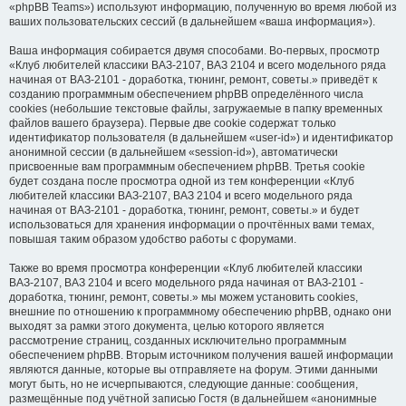
«phpBB Teams») используют информацию, полученную во время любой из
ваших пользовательских сессий (в дальнейшем «ваша информация»).
Ваша информация собирается двумя способами. Во-первых, просмотр
«Клуб любителей классики ВАЗ-2107, ВАЗ 2104 и всего модельного ряда
начиная от ВАЗ-2101 - доработка, тюнинг, ремонт, советы.» приведёт к
созданию программным обеспечением phpBB определённого числа
cookies (небольшие текстовые файлы, загружаемые в папку временных
файлов вашего браузера). Первые две cookie содержат только
идентификатор пользователя (в дальнейшем «user-id») и идентификатор
анонимной сессии (в дальнейшем «session-id»), автоматически
присвоенные вам программным обеспечением phpBB. Третья cookie
будет создана после просмотра одной из тем конференции «Клуб
любителей классики ВАЗ-2107, ВАЗ 2104 и всего модельного ряда
начиная от ВАЗ-2101 - доработка, тюнинг, ремонт, советы.» и будет
использоваться для хранения информации о прочтённых вами темах,
повышая таким образом удобство работы с форумами.
Также во время просмотра конференции «Клуб любителей классики
ВАЗ-2107, ВАЗ 2104 и всего модельного ряда начиная от ВАЗ-2101 -
доработка, тюнинг, ремонт, советы.» мы можем установить cookies,
внешние по отношению к программному обеспечению phpBB, однако они
выходят за рамки этого документа, целью которого является
рассмотрение страниц, созданных исключительно программным
обеспечением phpBB. Вторым источником получения вашей информации
являются данные, которые вы отправляете на форум. Этими данными
могут быть, но не исчерпываются, следующие данные: сообщения,
размещённые под учётной записью Гостя (в дальнейшем «анонимные